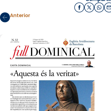
Facebook
X / Twitter
What
E
Anterior