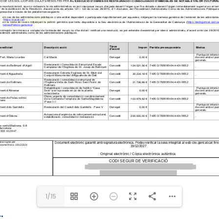
https://eacat.cat
https://web
1/15
: