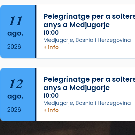
07/carmina-historia-depresion-
papa-viaje-espana-testimoni...
11
Pelegrinatge per a solter
Foto
anys a Medjugorje
View on Facebook
·
Share
ago.
10:00
Medjugorje, Bòsnia i Herzegovina
Arquebisbat de Barcelona
2026
+ info
2 weeks ago
«Avui les santes Juliana i
Semproniana ens ajuden a alçar
12
Pelegrinatge per a solter
la mirada»
anys a Medjugorje
Mons. Sergi Gordo, bisbe de
ago.
10:00
Tortosa, ha presidit aquest 27 de
Medjugorje, Bòsnia i Herzegovina
juliol la missa de Les Santes de
2026
+ info
Mataró.
🔗
tinyurl.com/cvu5jmbk