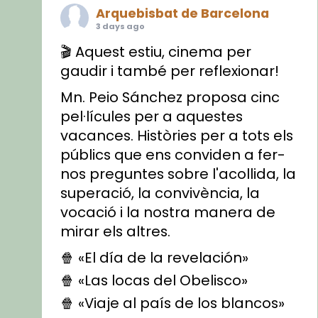
Arquebisbat de Barcelona
3 days ago
🎬 Aquest estiu, cinema per
gaudir i també per reflexionar!
Mn. Peio Sánchez proposa cinc
pel·lícules per a aquestes
vacances. Històries per a tots els
públics que ens conviden a fer-
nos preguntes sobre l'acollida, la
superació, la convivència, la
vocació i la nostra manera de
mirar els altres.
🍿 «El día de la revelación»
🍿 «Las locas del Obelisco»
🍿 «Viaje al país de los blancos»