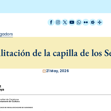
Facebook
Instagram
X / Twitter
YouTube
WhatsApp
Flickr
Radio Est
Catal
egadors
itación de la capilla de los 
21 May, 2026