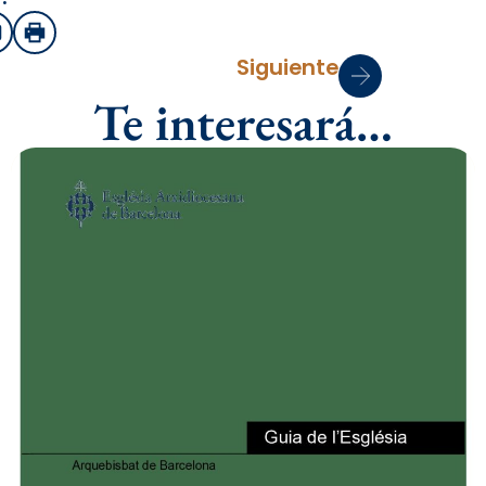
sApp
mail
Imprimir
Siguiente
Te interesará…