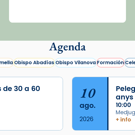
Agenda
mella
Obispo Abadías
Obispo Vilanova
Formación
Cel
s de 30 a 60
10
Peleg
anys
ago.
10:00
Medjugo
2026
+ info
/2026-