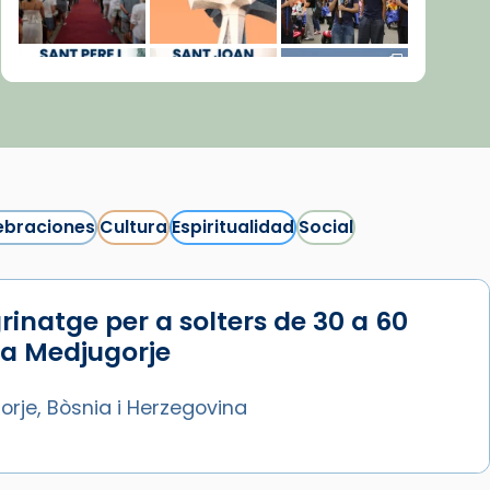
ebraciones
Cultura
Espiritualidad
Social
rinatge per a solters de 30 a 60
Síguenos en Instagram
 a Medjugorje
Cargar más...
rje, Bòsnia i Herzegovina