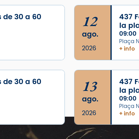
s de 30 a 60
12
437 F
la p
ago.
09:00
Plaça N
2026
+ info
s de 30 a 60
13
437 F
la p
ago.
09:00
Plaça N
2026
+ info
Eventos