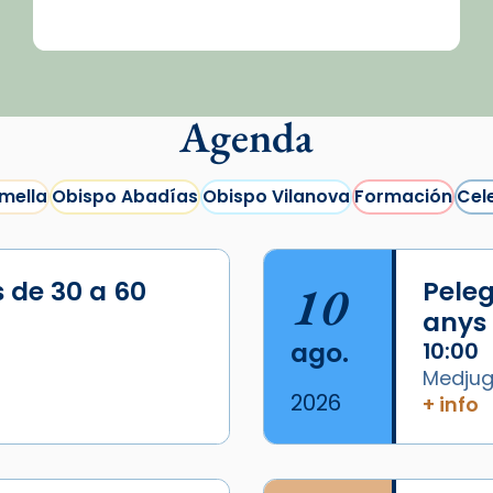
Agenda
mella
Obispo Abadías
Obispo Vilanova
Formación
Cel
s de 30 a 60
10
Peleg
anys
ago.
10:00
Medjugo
2026
+ info
/2026-