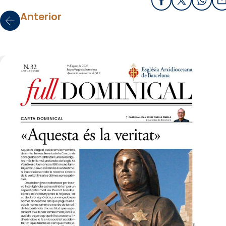
Facebook
X / Twitter
What
E
Anterior