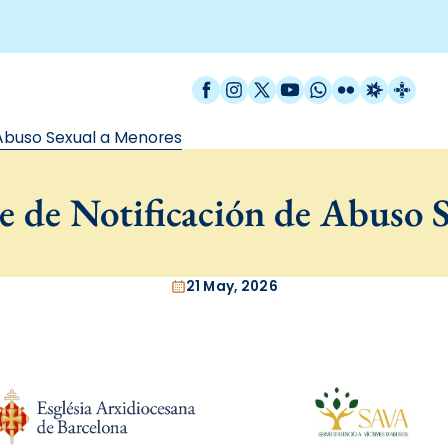
Facebook
Instagram
X / Twitter
YouTube
WhatsApp
Flickr
Radio Est
Catal
 Abuso Sexual a Menores
me de Notificación de Abuso 
21 May, 2026