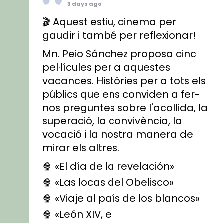
3 days ago
🎬 Aquest estiu, cinema per
gaudir i també per reflexionar!
Mn. Peio Sánchez proposa cinc
pel·lícules per a aquestes
vacances. Històries per a tots els
públics que ens conviden a fer-
nos preguntes sobre l'acollida, la
superació, la convivència, la
vocació i la nostra manera de
mirar els altres.
🍿 «El día de la revelación»
🍿 «Las locas del Obelisco»
🍿 «Viaje al país de los blancos»
🍿 «León XIV, e