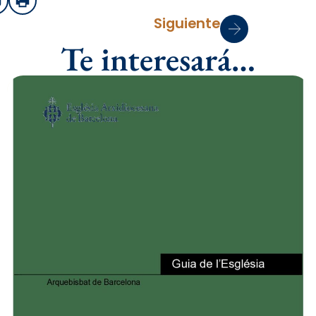
sApp
mail
Imprimir
Siguiente
Te interesará…