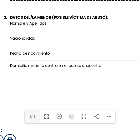
1/4
: