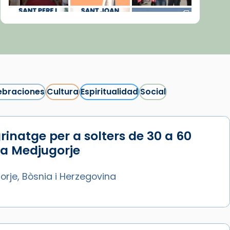
ebraciones
Cultura
Espiritualidad
Social
rinatge per a solters de 30 a 60
Síguenos en Instagram
 a Medjugorje
Cargar más...
rje, Bòsnia i Herzegovina