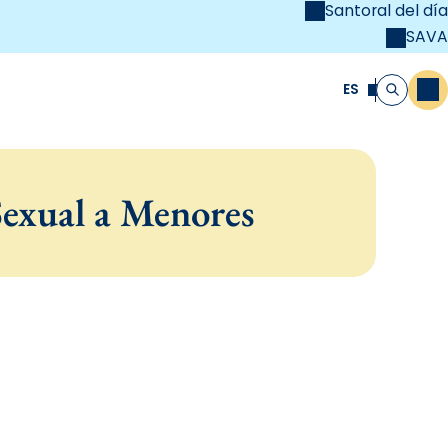
Santoral del día
SAVA
el
unya Cristiana
ES
M
Buscar
Sexual a Menores