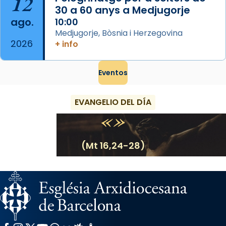
12
30 a 60 anys a Medjugorje
ago.
10:00
Medjugorje, Bòsnia i Herzegovina
2026
+ info
Eventos
EVANGELIO DEL DÍA
(Mt 16,24-28)
Facebook
Instagram
X / Twitter
YouTube
WhatsApp
Flickr
Radio Estel
Catalunya Cristiana