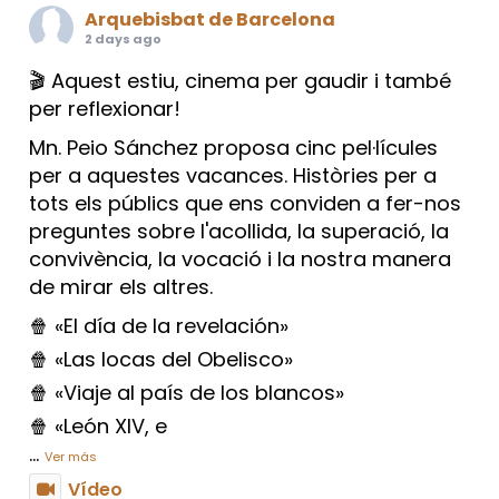
Arquebisbat de Barcelona
2 days ago
🎬 Aquest estiu, cinema per gaudir i també
per reflexionar!
Mn. Peio Sánchez proposa cinc pel·lícules
per a aquestes vacances. Històries per a
tots els públics que ens conviden a fer-nos
preguntes sobre l'acollida, la superació, la
convivència, la vocació i la nostra manera
de mirar els altres.
🍿 «El día de la revelación»
🍿 «Las locas del Obelisco»
🍿 «Viaje al país de los blancos»
🍿 «León XIV, e
...
Ver más
Vídeo