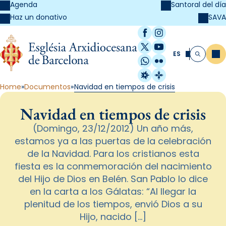
Agenda
Santoral del día
SAVA
Haz un donativo
Facebook
Instagram
X / Twitter
YouTube
ES
Me
Buscar
WhatsApp
Flickr
Radio Estel
Catalunya Cristi
Home
Documentos
Navidad en tiempos de crisis
Navidad en tiempos de crisis
(Domingo, 23/12/2012) Un año más,
estamos ya a las puertas de la celebración
de la Navidad. Para los cristianos esta
fiesta es la conmemoración del nacimiento
del Hijo de Dios en Belén. San Pablo lo dice
en la carta a los Gálatas: “Al llegar la
plenitud de los tiempos, envió Dios a su
Hijo, nacido […]