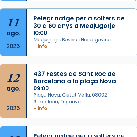
Acompanyant la història de sant Cugat, a
partir de l’Edat Mitjana sorgeix la tradició
11
Pelegrinatge per a solters de
que les santes Juliana (“relatiu a Júlia”) i
30 a 60 anys a Medjugorje
Semproniana (“relatiu a Semprònia =
ago.
10:00
eterna”) són deixebles seves. I l’any 1667, el
Medjugorje, Bòsnia i Herzegovina
2026
+ info
frare Joan Gaspar Roig, afirma en una obra
que les santes són filles de l’antiga Iluro.
Mataró en reivindicarà les relíq
...
Ver más
12
437 Festes de Sant Roc de
Foto
Barcelona a la plaça Nova
ago.
09:00
View on Facebook
·
Share
Plaça Nova, Ciutat Vella, 08002
Barcelona, Espanya
2026
+ info
Pelegrinatge per a solters de