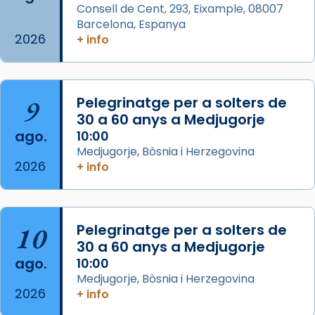
Consell de Cent, 293, Eixample, 08007
missa d’acció de gràcies en agraïment al
Barcelona, Espanya
comitè organitzador de la visita apostòlica
2026
+ info
del Sant Pare Lleó XIV a Barcelona, i als
col·laboradors, a la Catedral de Barcelona.
L’arquebisbe de Barcelona, el cardenal Joan
9
Pelegrinatge per a solters de
Josep Omella, ha presidit la missa i l’ha
30 a 60 anys a Medjugorje
concelebrat el bisbe auxiliar de Barcelona,
ago.
10:00
Mons. David Abadías.
Medjugorje, Bòsnia i Herzegovina
2026
+ info
📸 Dr. G. Simón
Foto
View on Facebook
·
Share
10
Pelegrinatge per a solters de
30 a 60 anys a Medjugorje
Arquebisbat de Barcelona
ago.
10:00
2 weeks ago
Medjugorje, Bòsnia i Herzegovina
2026
Memòria de les santes Juliana i
+ info
Semproniana, verges i màrtirs.