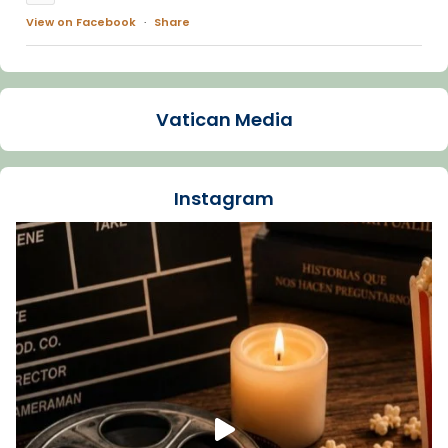
View on Facebook
·
Share
Arquebisbat de Barcelona
1 week ago
Vatican Media
La Carmina va patir depressió. Fa gairebé
dos mesos, a l'Estadi Lluís Companys, la
jove va fer arribar el seu testimoni al papa
Instagram
Lleó XIV.
Recupera l'entrevista comp
Vatican
tican News 👇
News
www.vaticannews.va/es/iglesia/news/2026-
07/carmina-historia-depresion-papa-viaje-
espana-testimoni...
Foto
View on Facebook
·
Share