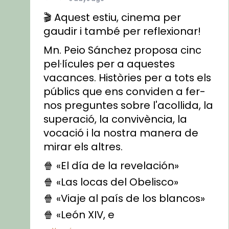
🎬 Aquest estiu, cinema per
gaudir i també per reflexionar!
Mn. Peio Sánchez proposa cinc
pel·lícules per a aquestes
vacances. Històries per a tots els
públics que ens conviden a fer-
nos preguntes sobre l'acollida, la
superació, la convivència, la
vocació i la nostra manera de
mirar els altres.
🍿 «El día de la revelación»
🍿 «Las locas del Obelisco»
🍿 «Viaje al país de los blancos»
🍿 «León XIV, e
...