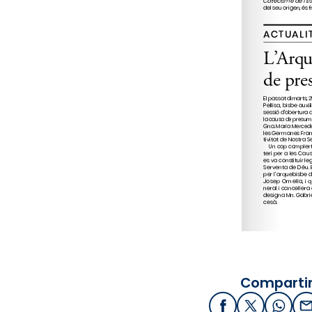
Compartir
Facebook
X / Twitter
What
E