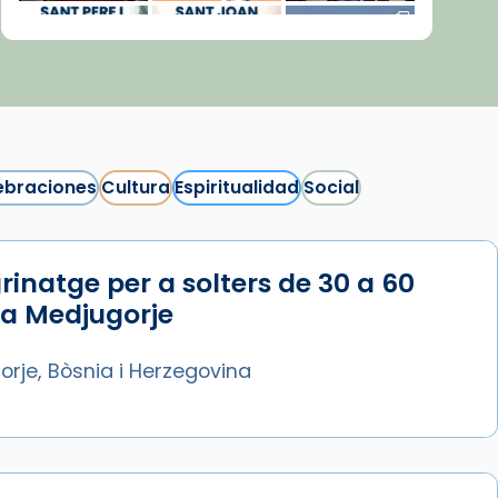
ebraciones
Cultura
Espiritualidad
Social
rinatge per a solters de 30 a 60
Síguenos en Instagram
 a Medjugorje
Cargar más...
rje, Bòsnia i Herzegovina