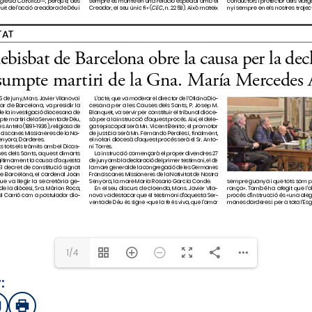
1/4
:
sApp
mail
Imprimir