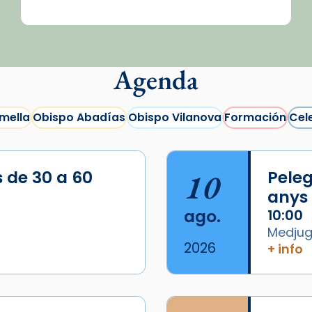
Agenda
mella
Obispo Abadías
Obispo Vilanova
Formación
Cel
s de 30 a 60
10
Peleg
anys
ago.
10:00
Medjugo
2026
+ info
/2026-