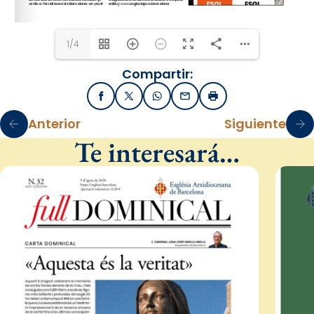
1/4
Compartir:
Facebook
X / Twitter
WhatsApp
Email
Imprimir
Anterior
Siguiente
Te interesará…