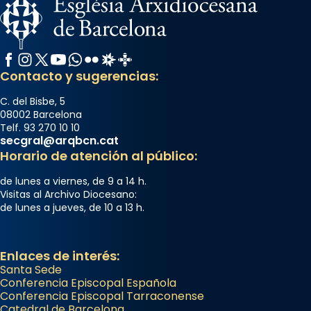
Facebook
Instagram
X / Twitter
YouTube
WhatsApp
Flickr
Radio Estel
Catalunya Cristiana
Contacto y sugerencias:
C. del Bisbe, 5
08002 Barcelona
Telf. 93 270 10 10
secgral@arqbcn.cat
Horario de atención al público:
de lunes a viernes, de 9 a 14 h.
Visitas al Archivo Diocesano:
de lunes a jueves, de 10 a 13 h.
Enlaces de interés:
Santa Sede
Conferencia Episcopal Española
Conferencia Episcopal Tarraconense
Catedral de Barcelona