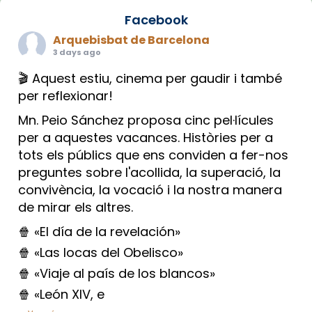
Facebook
Arquebisbat de Barcelona
3 days ago
🎬 Aquest estiu, cinema per gaudir i també
per reflexionar!
Mn. Peio Sánchez proposa cinc pel·lícules
per a aquestes vacances. Històries per a
tots els públics que ens conviden a fer-nos
preguntes sobre l'acollida, la superació, la
convivència, la vocació i la nostra manera
de mirar els altres.
🍿 «El día de la revelación»
🍿 «Las locas del Obelisco»
🍿 «Viaje al país de los blancos»
🍿 «León XIV, e
...