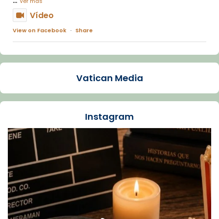
Ver más
Vídeo
View on Facebook
·
Share
Arquebisbat de Barcelona
1 week ago
Vatican Media
La Carmina va patir depressió. Fa gairebé
dos mesos, a l'Estadi Lluís Companys, la
jove va fer arribar el seu testimoni al papa
Instagram
Lleó XIV.
Recupera l'entrevista comp
Vatican
tican News 👇
News
www.vaticannews.va/es/iglesia/news/2026-
07/carmina-historia-depresion-papa-viaje-
espana-testimoni...
Foto