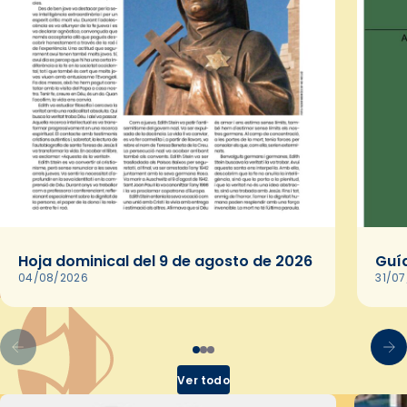
Hoja dominical del 9 de agosto de 2026
Guía
04/08/2026
31/0
Ver todo