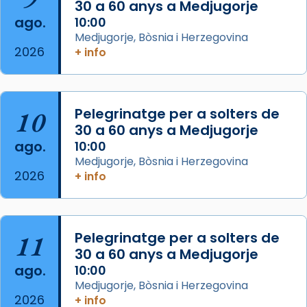
30 a 60 anys a Medjugorje
2 weeks ago
ago.
10:00
Aquest dilluns, 27 de juliol, ha tingut lloc la
Medjugorje, Bòsnia i Herzegovina
missa d’acció de gràcies en agraïment al
2026
+ info
comitè organitzador de la visita apostòlica
del Sant Pare Lleó XIV a Barcelona, i als
col·laboradors, a la Catedral de Barcelona.
10
Pelegrinatge per a solters de
L’arquebisbe de Barcelona, el cardenal Joan
30 a 60 anys a Medjugorje
Josep Omella, ha presidit la missa i l’ha
ago.
10:00
concelebrat el bisbe auxiliar de Barcelona,
Medjugorje, Bòsnia i Herzegovina
Mons. David Abadías.
2026
+ info
📸 Dr. G. Simón
Foto
11
Pelegrinatge per a solters de
View on Facebook
·
Share
30 a 60 anys a Medjugorje
ago.
10:00
Arquebisbat de Barcelona
Medjugorje, Bòsnia i Herzegovina
2 weeks ago
2026
+ info