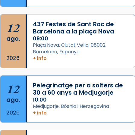
Memòria de les santes Juliana i
Semproniana, verges i màrtirs.
Acompanyant la història de sant Cugat, a
12
437 Festes de Sant Roc de
partir de l’Edat Mitjana sorgeix la tradició
Barcelona a la plaça Nova
que les santes Juliana (“relatiu a Júlia”) i
ago.
09:00
Semproniana (“relatiu a Semprònia =
Plaça Nova, Ciutat Vella, 08002
eterna”) són deixebles seves. I l’any 1667, el
Barcelona, Espanya
2026
frare Joan Gaspar Roig, afirma en una obra
+ info
que les santes són filles de l’antiga Iluro.
Mataró en reivindicarà les relíq
...
Ver más
12
Pelegrinatge per a solters de
Foto
30 a 60 anys a Medjugorje
ago.
10:00
View on Facebook
·
Share
Medjugorje, Bòsnia i Herzegovina
2026
+ info