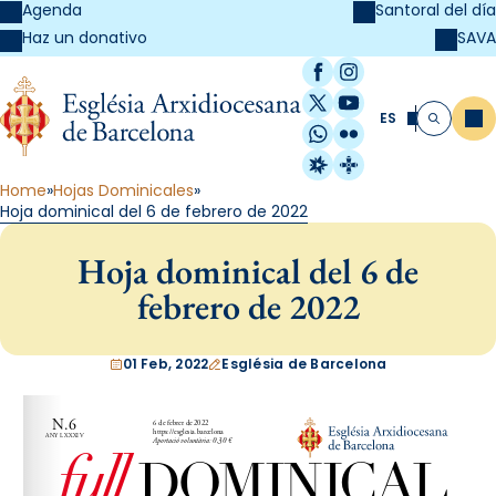
Agenda
Santoral del día
SAVA
Haz un donativo
Facebook
Instagram
X / Twitter
YouTube
ES
Me
Buscar
WhatsApp
Flickr
Radio Estel
Catalunya Cristi
Home
Hojas Dominicales
Hoja dominical del 6 de febrero de 2022
Hoja dominical del 6 de
febrero de 2022
01 Feb, 2022
Església de Barcelona