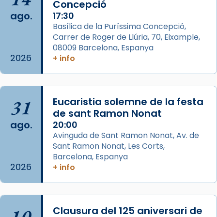
Concepció
2 weeks ago
ago.
17:30
Aquest dilluns, 27 de juliol, ha tingut lloc la
Basílica de la Puríssima Concepció,
missa d’acció de gràcies en agraïment al
Carrer de Roger de Llúria, 70, Eixample,
comitè organitzador de la visita apostòlica
08009 Barcelona, Espanya
del Sant Pare Lleó XIV a Barcelona, i als
2026
+ info
col·laboradors, a la Catedral de Barcelona.
L’arquebisbe de Barcelona, el cardenal Joan
Josep Omella, ha presidit la missa i l’ha
31
Eucaristia solemne de la festa
concelebrat el bisbe auxiliar de Barcelona,
de sant Ramon Nonat
Mons. David Abadías.
ago.
20:00
Avinguda de Sant Ramon Nonat, Av. de
📸 Dr. G. Simón
Sant Ramon Nonat, Les Corts,
Foto
Barcelona, Espanya
2026
+ info
View on Facebook
·
Share
Arquebisbat de Barcelona
2 weeks ago
10
Clausura del 125 aniversari de