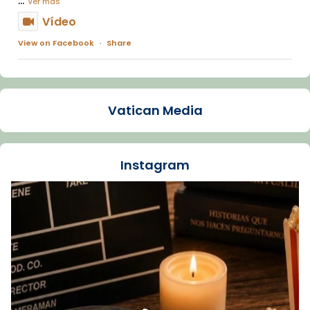
Ver más
Vídeo
View on Facebook
·
Share
Arquebisbat de Barcelona
1 week ago
Vatican Media
La Carmina va patir depressió. Fa gairebé
dos mesos, a l'Estadi Lluís Companys, la
jove va fer arribar el seu testimoni al papa
Instagram
Lleó XIV.
Recupera l'entrevista comp
Vatican
tican News 👇
News
www.vaticannews.va/es/iglesia/news/2026-
07/carmina-historia-depresion-papa-viaje-
espana-testimoni...
Foto