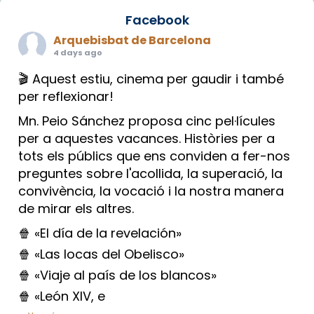
Facebook
Arquebisbat de Barcelona
4 days ago
🎬 Aquest estiu, cinema per gaudir i també
per reflexionar!
Mn. Peio Sánchez proposa cinc pel·lícules
per a aquestes vacances. Històries per a
tots els públics que ens conviden a fer-nos
preguntes sobre l'acollida, la superació, la
convivència, la vocació i la nostra manera
de mirar els altres.
🍿 «El día de la revelación»
🍿 «Las locas del Obelisco»
🍿 «Viaje al país de los blancos»
🍿 «León XIV, e
...