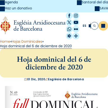
Agenda
Santoral del día
SAVA
Haz un donativo
Facebook
Instagram
X / Twitter
YouTube
ES
Me
Buscar
WhatsApp
Flickr
Radio Estel
Catalunya Cristi
Home
Hojas Dominicales
Hoja dominical del 6 de diciembre de 2020
Hoja dominical del 6 de
diciembre de 2020
01 Dic, 2020
Església de Barcelona