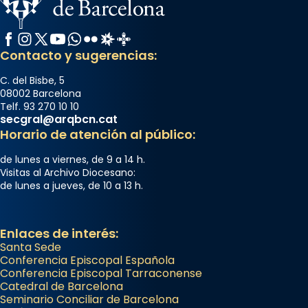
Facebook
Instagram
X / Twitter
YouTube
WhatsApp
Flickr
Radio Estel
Catalunya Cristiana
Contacto y sugerencias:
C. del Bisbe, 5
08002 Barcelona
Telf. 93 270 10 10
secgral@arqbcn.cat
Horario de atención al público:
de lunes a viernes, de 9 a 14 h.
Visitas al Archivo Diocesano:
de lunes a jueves, de 10 a 13 h.
Enlaces de interés:
Santa Sede
Conferencia Episcopal Española
Conferencia Episcopal Tarraconense
Catedral de Barcelona
Seminario Conciliar de Barcelona