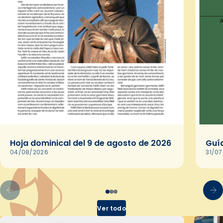
Hoja dominical del 9 de agosto de 2026
Guía
04/08/2026
31/0
Ver todo