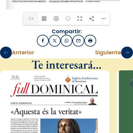
1/4
Compartir:
Facebook
X / Twitter
WhatsApp
Email
Imprimir
Anterior
Siguiente
Te interesará…