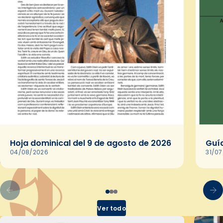
Hoja dominical del 9 de agosto de 2026
Guía
04/08/2026
31/0
Ver todo