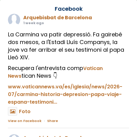
Facebook
Arquebisbat de Barcelona
1 week ago
La Carmina va patir depressió. Fa gairebé
dos mesos, a l'Estadi Lluís Companys, la
jove va fer arribar el seu testimoni al papa
Lleó XIV.
Recupera l'entrevista comp
Vatican
tican News 👇
News
www.vaticannews.va/es/iglesia/news/2026-
07/carmina-historia-depresion-papa-viaje-
espana-testimoni...
Foto
View on Facebook
·
Share