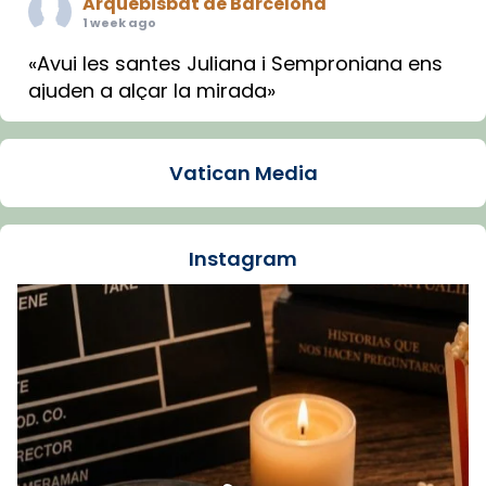
Arquebisbat de Barcelona
1 week ago
«Avui les santes Juliana i Semproniana ens
ajuden a alçar la mirada»
Mons. Sergi Gordo, bisbe de Tortosa, ha
presidit aquest 27 de juliol la missa de Les
Vatican Media
Santes de Mataró.
🔗
tinyurl.com/cvu5jmbk
📸 J. Merino
Instagram
Foto
View on Facebook
·
Share
Arquebisbat de Barcelona
is at Catedral
de Barcelona.
1 week ago
Aquest dilluns, 27 de juliol, ha tingut lloc la