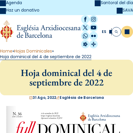
Agenda
Santoral del día
SAVA
Haz un donativo
Facebook
Instagram
X / Twitter
YouTube
ES
Me
Buscar
WhatsApp
Flickr
Radio Estel
Catalunya Cristi
Home
Hojas Dominicales
Hoja dominical del 4 de septiembre de 2022
Hoja dominical del 4 de
septiembre de 2022
31 Ago, 2022
Església de Barcelona