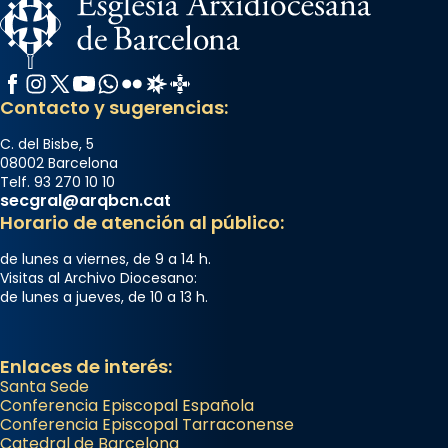
Facebook
Instagram
X / Twitter
YouTube
WhatsApp
Flickr
Radio Estel
Catalunya Cristiana
Contacto y sugerencias:
C. del Bisbe, 5
08002 Barcelona
Telf. 93 270 10 10
secgral@arqbcn.cat
Horario de atención al público:
de lunes a viernes, de 9 a 14 h.
Visitas al Archivo Diocesano:
de lunes a jueves, de 10 a 13 h.
Enlaces de interés:
Santa Sede
Conferencia Episcopal Española
Conferencia Episcopal Tarraconense
Catedral de Barcelona