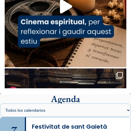
missa d’acció de gràcies en agraïment al
comitè organitzador de la visita apostòlica
del Sant Pare Lleó XIV a Barcelona, i als
col·laboradors, a la Catedral de Barcelona.
L’arquebisbe de Barcelona, el cardenal Joan
Josep Omella, ha presidit la missa i l’ha
concelebrat el bisbe auxiliar de Barcelona,
Mons. David Abadías.
📸 Dr. G. Simón
Foto
View on Facebook
·
Share
Agenda
Arquebisbat de Barcelona
1 week ago
Memòria de les santes Juliana i
Semproniana, verges i màrtirs.
7
Festivitat de sant Gaietà