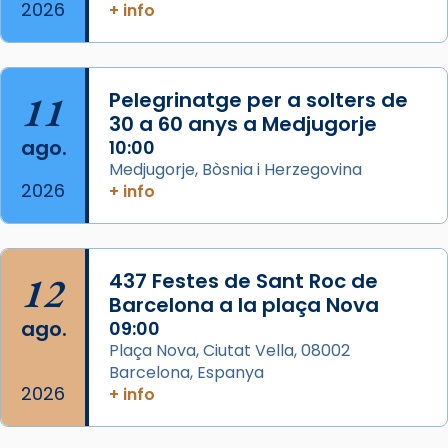
2026
+ info
Segons el llibre dels Fets (12,2) fou el primer
apòstol màrtir, decapitat a Jerusalem per
Herodes Agripa (vers l'any 44).
11
Pelegrinatge per a solters de
Patró de Galícia, després de les invasions
30 a 60 anys a Medjugorje
musulmanes fou venerat com a patró dels
ago.
10:00
Regnes castellans i més tard de tota
Medjugorje, Bòsnia i Herzegovina
Espanya.
2026
+ info
El seu sepulcre a Compostela fou un g
...
Ver más
Foto
12
437 Festes de Sant Roc de
Barcelona a la plaça Nova
View on Facebook
·
Share
ago.
09:00
Plaça Nova, Ciutat Vella, 08002
Barcelona, Espanya
2026
+ info