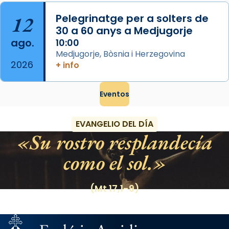
12
Pelegrinatge per a solters de
30 a 60 anys a Medjugorje
ago.
10:00
Medjugorje, Bòsnia i Herzegovina
2026
+ info
Eventos
EVANGELIO DEL DÍA
Su rostro resplandecía
como el sol.
(Mt 17,1-9)