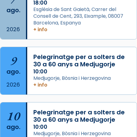
Acompanyant la història de sant Cugat, a
18:00
ago.
Església de Sant Gaietà, Carrer del
partir de l’Edat Mitjana sorgeix la tradició
Consell de Cent, 293, Eixample, 08007
que les santes Juliana (“relatiu a Júlia”) i
Barcelona, Espanya
Semproniana (“relatiu a Semprònia =
2026
+ info
eterna”) són deixebles seves. I l’any 1667, el
frare Joan Gaspar Roig, afirma en una obra
que les santes són filles de l’antiga Iluro.
Mataró en reivindicarà les relíq
9
Pelegrinatge per a solters de
...
30 a 60 anys a Medjugorje
Ver más
ago.
10:00
Foto
Medjugorje, Bòsnia i Herzegovina
View on Facebook
·
Share
2026
+ info
Arquebisbat de Barcelona
2 weeks ago
10
Pelegrinatge per a solters de
Jaume, fill de Zebedeu, és juntament amb el
30 a 60 anys a Medjugorje
seu germà Joan i Pere un dels que
ago.
10:00
acompanyava més de prop Jesús.
Medjugorje, Bòsnia i Herzegovina