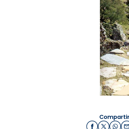
Compartir
Facebook
X / Twitter
What
E