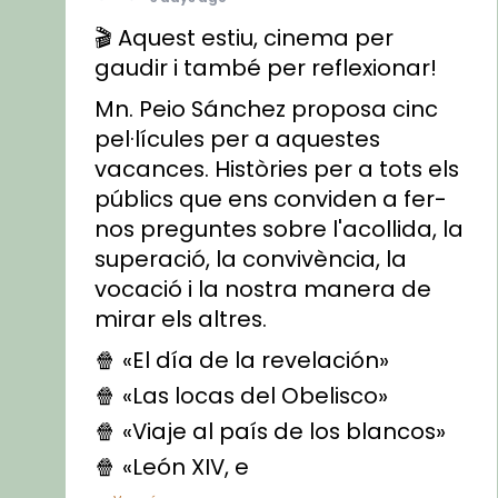
🎬 Aquest estiu, cinema per
gaudir i també per reflexionar!
Mn. Peio Sánchez proposa cinc
pel·lícules per a aquestes
vacances. Històries per a tots els
públics que ens conviden a fer-
nos preguntes sobre l'acollida, la
superació, la convivència, la
vocació i la nostra manera de
mirar els altres.
🍿 «El día de la revelación»
🍿 «Las locas del Obelisco»
🍿 «Viaje al país de los blancos»
🍿 «León XIV, e
...