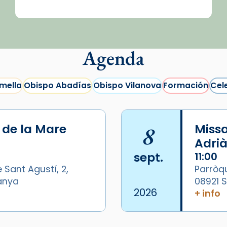
Agenda
mella
Obispo Abadías
Obispo Vilanova
Formación
Cel
i de la Mare
8
Missa
Adrià
sept.
11:00
 Sant Agustí, 2,
Parròqu
panya
08921 
2026
+ info
/2026-