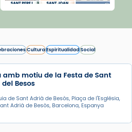
ebraciones
Cultura
Espiritualidad
Social
 amb motiu de la Festa de Sant
Síguenos en Instagram
 del Besos
Cargar más...
ia de Sant Adrià de Besòs, Plaça de l'Església,
Sant Adrià de Besòs, Barcelona, Espanya