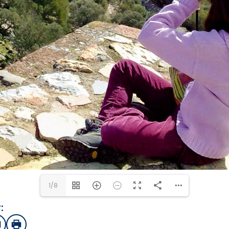
1/8
:
sApp
mail
Imprimir