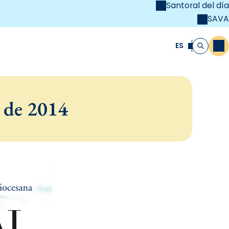
Santoral del día
SAVA
el
unya Cristiana
ES
M
Buscar
 de 2014