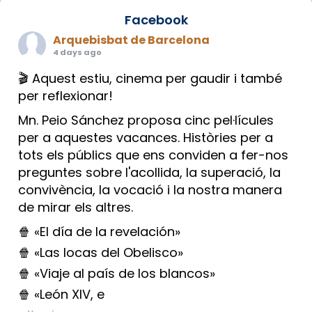
Facebook
Arquebisbat de Barcelona
4 days ago
🎬 Aquest estiu, cinema per gaudir i també
per reflexionar!
Mn. Peio Sánchez proposa cinc pel·lícules
per a aquestes vacances. Històries per a
tots els públics que ens conviden a fer-nos
preguntes sobre l'acollida, la superació, la
convivència, la vocació i la nostra manera
de mirar els altres.
🍿 «El día de la revelación»
🍿 «Las locas del Obelisco»
🍿 «Viaje al país de los blancos»
🍿 «León XIV, e
...