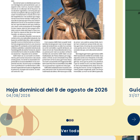
Hoja dominical del 9 de agosto de 2026
Guía
04/08/2026
31/0
Ver todo