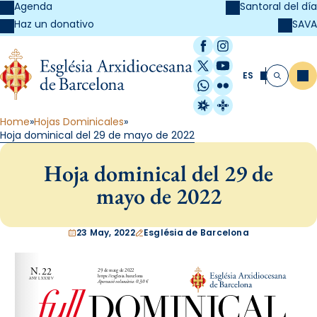
Agenda
Santoral del día
SAVA
Haz un donativo
Facebook
Instagram
X / Twitter
YouTube
ES
Me
Buscar
WhatsApp
Flickr
Radio Estel
Catalunya Cristi
Home
Hojas Dominicales
Hoja dominical del 29 de mayo de 2022
Hoja dominical del 29 de
mayo de 2022
23 May, 2022
Església de Barcelona