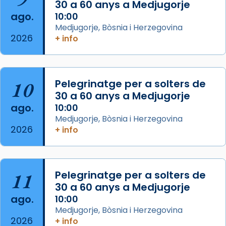
30 a 60 anys a Medjugorje
2 weeks ago
ago.
10:00
Aquest dilluns, 27 de juliol, ha tingut lloc la
Medjugorje, Bòsnia i Herzegovina
missa d’acció de gràcies en agraïment al
2026
+ info
comitè organitzador de la visita apostòlica
del Sant Pare Lleó XIV a Barcelona, i als
col·laboradors, a la Catedral de Barcelona.
10
Pelegrinatge per a solters de
L’arquebisbe de Barcelona, el cardenal Joan
30 a 60 anys a Medjugorje
Josep Omella, ha presidit la missa i l’ha
ago.
10:00
concelebrat el bisbe auxiliar de Barcelona,
Medjugorje, Bòsnia i Herzegovina
Mons. David Abadías.
2026
+ info
📸 Dr. G. Simón
Foto
11
Pelegrinatge per a solters de
View on Facebook
·
Share
30 a 60 anys a Medjugorje
ago.
10:00
Arquebisbat de Barcelona
Medjugorje, Bòsnia i Herzegovina
2 weeks ago
2026
+ info