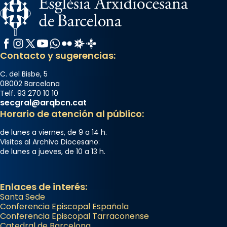
Facebook
Instagram
X / Twitter
YouTube
WhatsApp
Flickr
Radio Estel
Catalunya Cristiana
Contacto y sugerencias:
C. del Bisbe, 5
08002 Barcelona
Telf. 93 270 10 10
secgral@arqbcn.cat
Horario de atención al público:
de lunes a viernes, de 9 a 14 h.
Visitas al Archivo Diocesano:
de lunes a jueves, de 10 a 13 h.
Enlaces de interés:
Santa Sede
Conferencia Episcopal Española
Conferencia Episcopal Tarraconense
Catedral de Barcelona