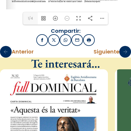
1/4
Compartir:
Facebook
X / Twitter
WhatsApp
Email
Imprimir
Anterior
Siguiente
Te interesará…