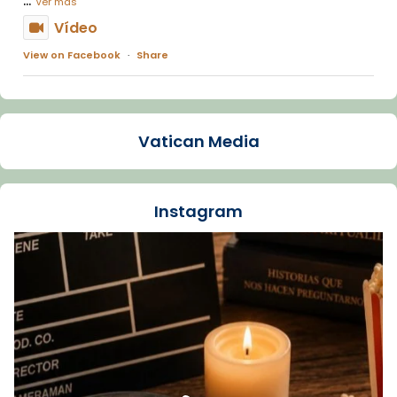
Ver más
Vídeo
View on Facebook
·
Share
Arquebisbat de Barcelona
1 week ago
Vatican Media
La Carmina va patir depressió. Fa gairebé
dos mesos, a l'Estadi Lluís Companys, la
jove va fer arribar el seu testimoni al papa
Instagram
Lleó XIV.
Recupera l'entrevista comp
Vatican
tican News 👇
News
www.vaticannews.va/es/iglesia/news/2026-
07/carmina-historia-depresion-papa-viaje-
espana-testimoni...
Foto