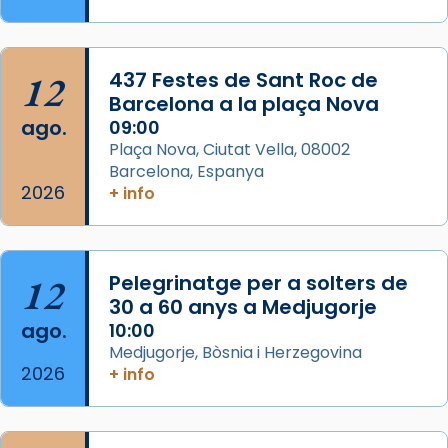
Memòria de les santes Juliana i
Semproniana, verges i màrtirs.
Acompanyant la història de sant Cugat, a
12
437 Festes de Sant Roc de
partir de l’Edat Mitjana sorgeix la tradició
Barcelona a la plaça Nova
que les santes Juliana (“relatiu a Júlia”) i
ago.
09:00
Semproniana (“relatiu a Semprònia =
Plaça Nova, Ciutat Vella, 08002
eterna”) són deixebles seves. I l’any 1667, el
Barcelona, Espanya
2026
frare Joan Gaspar Roig, afirma en una obra
+ info
que les santes són filles de l’antiga Iluro.
Mataró en reivindicarà les relíq
...
Ver más
12
Pelegrinatge per a solters de
Foto
30 a 60 anys a Medjugorje
ago.
10:00
View on Facebook
·
Share
Medjugorje, Bòsnia i Herzegovina
2026
+ info