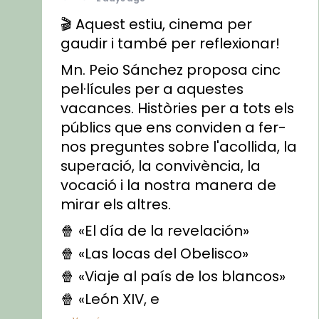
🎬 Aquest estiu, cinema per
gaudir i també per reflexionar!
Mn. Peio Sánchez proposa cinc
pel·lícules per a aquestes
vacances. Històries per a tots els
públics que ens conviden a fer-
nos preguntes sobre l'acollida, la
superació, la convivència, la
vocació i la nostra manera de
mirar els altres.
🍿 «El día de la revelación»
🍿 «Las locas del Obelisco»
🍿 «Viaje al país de los blancos»
🍿 «León XIV, e
...