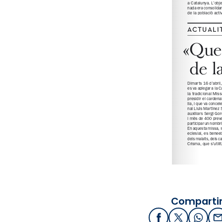
Compartir
Facebook
X / Twitter
What
E