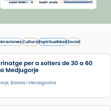
ebraciones
Cultura
Espiritualidad
Social
rinatge per a solters de 30 a 60
Síguenos en Instagram
 a Medjugorje
Cargar más...
rje, Bòsnia i Herzegovina