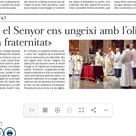
1/4
:
sApp
mail
Imprimir