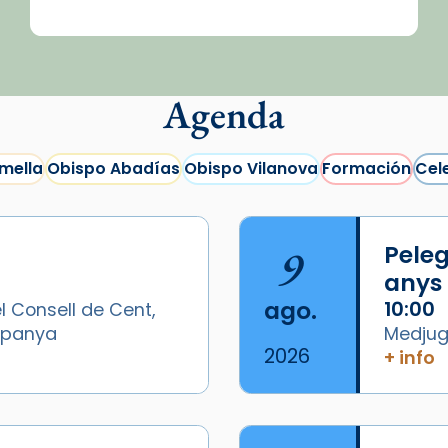
Agenda
mella
Obispo Abadías
Obispo Vilanova
Formación
Cel
9
Peleg
anys
ago.
10:00
l Consell de Cent,
Espanya
Medjugo
2026
+ info
/2026-