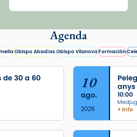
Agenda
mella
Obispo Abadías
Obispo Vilanova
Formación
Cel
s de 30 a 60
10
Peleg
anys
ago.
10:00
Medjugo
2026
+ info
/2026-