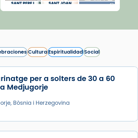
ebraciones
Cultura
Espiritualidad
Social
rinatge per a solters de 30 a 60
Síguenos en Instagram
 a Medjugorje
Cargar más...
rje, Bòsnia i Herzegovina