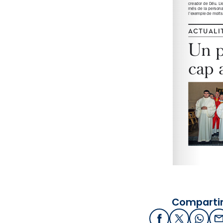
Compartir
Facebook
X / Twitter
What
E