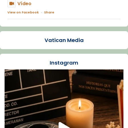
Vídeo
View on Facebook
·
Share
Arquebisbat de Barcelona
1 week ago
Vatican Media
La Carmina va patir depressió. Fa gairebé
dos mesos, a l'Estadi Lluís Companys, la
jove va fer arribar el seu testimoni al papa
Instagram
Lleó XIV.
Recupera l'entrevista comp
Vatican
tican News 👇
News
www.vaticannews.va/es/iglesia/news/2026-
07/carmina-historia-depresion-papa-viaje-
espana-testimoni...
Foto
View on Facebook
·
Share