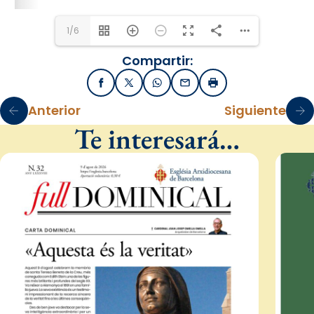
1/6
Compartir:
Facebook
X / Twitter
WhatsApp
Email
Imprimir
Anterior
Siguiente
Te interesará…