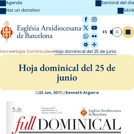
Agenda
Santoral del día
SAVA
Haz un donativo
Facebook
Instagram
X / Twitter
YouTube
ES
Me
Buscar
WhatsApp
Flickr
Radio Estel
Catalunya Cristi
Home
Hojas Dominicales
Hoja dominical del 25 de junio
Hoja dominical del 25 de
junio
22 Jun, 2017
Kenneth Algarra