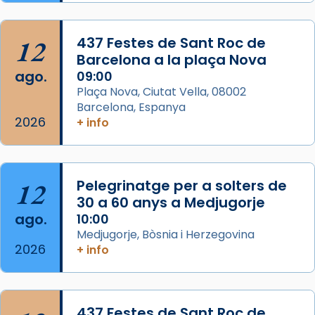
Semproniana, verges i màrtirs.
Acompanyant la història de sant Cugat, a
12
437 Festes de Sant Roc de
partir de l’Edat Mitjana sorgeix la tradició
Barcelona a la plaça Nova
que les santes Juliana (“relatiu a Júlia”) i
ago.
09:00
Semproniana (“relatiu a Semprònia =
Plaça Nova, Ciutat Vella, 08002
eterna”) són deixebles seves. I l’any 1667, el
Barcelona, Espanya
2026
frare Joan Gaspar Roig, afirma en una obra
+ info
que les santes són filles de l’antiga Iluro.
Mataró en reivindicarà les relíq
...
Ver más
12
Pelegrinatge per a solters de
Foto
30 a 60 anys a Medjugorje
ago.
10:00
View on Facebook
·
Share
Medjugorje, Bòsnia i Herzegovina
2026
+ info
437 Festes de Sant Roc de