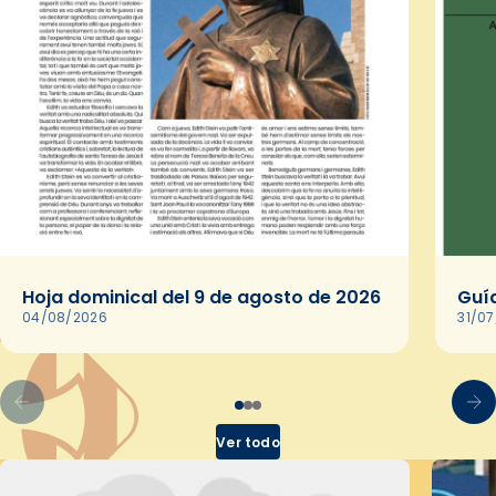
Hoja dominical del 9 de agosto de 2026
Guía
04/08/2026
31/0
Ver todo