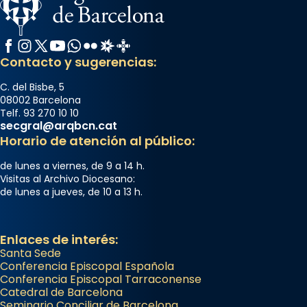
Facebook
Instagram
X / Twitter
YouTube
WhatsApp
Flickr
Radio Estel
Catalunya Cristiana
Contacto y sugerencias:
C. del Bisbe, 5
08002 Barcelona
Telf. 93 270 10 10
secgral@arqbcn.cat
Horario de atención al público:
de lunes a viernes, de 9 a 14 h.
Visitas al Archivo Diocesano:
de lunes a jueves, de 10 a 13 h.
Enlaces de interés:
Santa Sede
Conferencia Episcopal Española
Conferencia Episcopal Tarraconense
Catedral de Barcelona
Seminario Conciliar de Barcelona