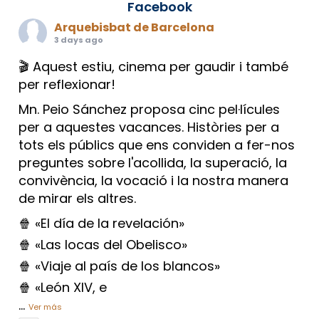
Facebook
Arquebisbat de Barcelona
3 days ago
🎬 Aquest estiu, cinema per gaudir i també
per reflexionar!
Mn. Peio Sánchez proposa cinc pel·lícules
per a aquestes vacances. Històries per a
tots els públics que ens conviden a fer-nos
preguntes sobre l'acollida, la superació, la
convivència, la vocació i la nostra manera
de mirar els altres.
🍿 «El día de la revelación»
🍿 «Las locas del Obelisco»
🍿 «Viaje al país de los blancos»
🍿 «León XIV, e
...
Ver más