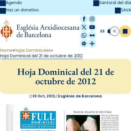
Agenda
Santoral del día
SAVA
Haz un donativo
Facebook
Instagram
X / Twitter
YouTube
ES
Me
Buscar
WhatsApp
Flickr
Radio Estel
Catalunya Cristi
Home
Hojas Dominicales
Hoja Dominical del 21 de octubre de 2012
Hoja Dominical del 21 de
octubre de 2012
19 Oct, 2012
Església de Barcelona