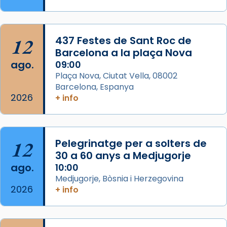
Memòria de les santes Juliana i
Semproniana, verges i màrtirs.
Acompanyant la història de sant Cugat, a
12
437 Festes de Sant Roc de
partir de l’Edat Mitjana sorgeix la tradició
Barcelona a la plaça Nova
que les santes Juliana (“relatiu a Júlia”) i
ago.
09:00
Semproniana (“relatiu a Semprònia =
Plaça Nova, Ciutat Vella, 08002
eterna”) són deixebles seves. I l’any 1667, el
Barcelona, Espanya
2026
frare Joan Gaspar Roig, afirma en una obra
+ info
que les santes són filles de l’antiga Iluro.
Mataró en reivindicarà les relíq
...
Ver más
12
Pelegrinatge per a solters de
Foto
30 a 60 anys a Medjugorje
ago.
10:00
View on Facebook
·
Share
Medjugorje, Bòsnia i Herzegovina
2026
+ info