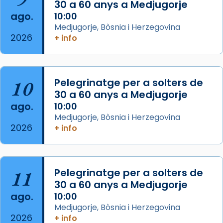
30 a 60 anys a Medjugorje
2 weeks ago
ago.
10:00
Aquest dilluns, 27 de juliol, ha tingut lloc la
Medjugorje, Bòsnia i Herzegovina
missa d’acció de gràcies en agraïment al
2026
+ info
comitè organitzador de la visita apostòlica
del Sant Pare Lleó XIV a Barcelona, i als
col·laboradors, a la Catedral de Barcelona.
10
Pelegrinatge per a solters de
L’arquebisbe de Barcelona, el cardenal Joan
30 a 60 anys a Medjugorje
Josep Omella, ha presidit la missa i l’ha
ago.
10:00
concelebrat el bisbe auxiliar de Barcelona,
Medjugorje, Bòsnia i Herzegovina
Mons. David Abadías.
2026
+ info
📸 Dr. G. Simón
Foto
11
Pelegrinatge per a solters de
View on Facebook
·
Share
30 a 60 anys a Medjugorje
ago.
10:00
Arquebisbat de Barcelona
Medjugorje, Bòsnia i Herzegovina
2 weeks ago
2026
+ info