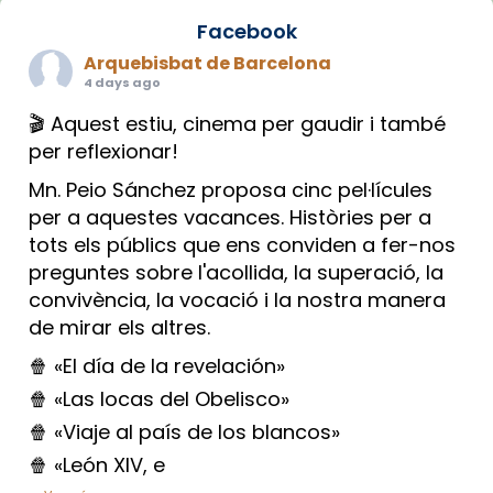
Facebook
Arquebisbat de Barcelona
4 days ago
🎬 Aquest estiu, cinema per gaudir i també
per reflexionar!
Mn. Peio Sánchez proposa cinc pel·lícules
per a aquestes vacances. Històries per a
tots els públics que ens conviden a fer-nos
preguntes sobre l'acollida, la superació, la
convivència, la vocació i la nostra manera
de mirar els altres.
🍿 «El día de la revelación»
🍿 «Las locas del Obelisco»
🍿 «Viaje al país de los blancos»
🍿 «León XIV, e
...