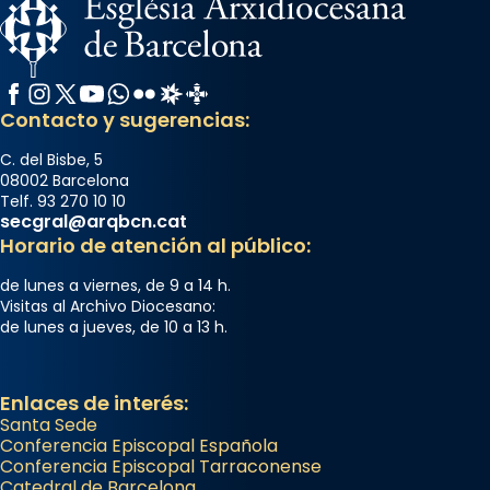
Facebook
Instagram
X / Twitter
YouTube
WhatsApp
Flickr
Radio Estel
Catalunya Cristiana
Contacto y sugerencias:
C. del Bisbe, 5
08002 Barcelona
Telf. 93 270 10 10
secgral@arqbcn.cat
Horario de atención al público:
de lunes a viernes, de 9 a 14 h.
Visitas al Archivo Diocesano:
de lunes a jueves, de 10 a 13 h.
Enlaces de interés:
Santa Sede
Conferencia Episcopal Española
Conferencia Episcopal Tarraconense
Catedral de Barcelona