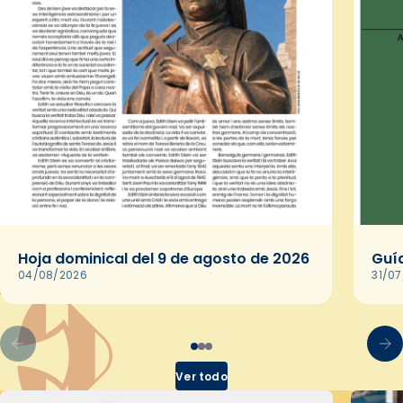
Hoja dominical del 9 de agosto de 2026
Guía
04/08/2026
31/0
Ver todo