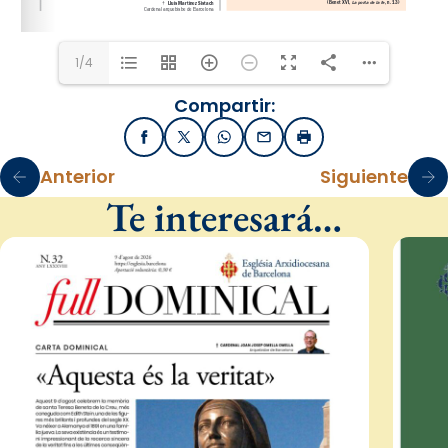
1/4
Compartir:
Facebook
X / Twitter
WhatsApp
Email
Imprimir
Anterior
Siguiente
Te interesará…