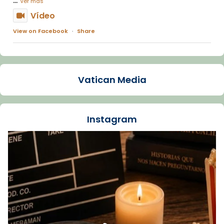
Ver más
Vídeo
View on Facebook
·
Share
Arquebisbat de Barcelona
1 week ago
Vatican Media
La Carmina va patir depressió. Fa gairebé
dos mesos, a l'Estadi Lluís Companys, la
jove va fer arribar el seu testimoni al papa
Instagram
Lleó XIV.
Recupera l'entrevista comp
Vatican
tican News 👇
News
www.vaticannews.va/es/iglesia/news/2026-
07/carmina-historia-depresion-papa-viaje-
espana-testimoni...
Foto