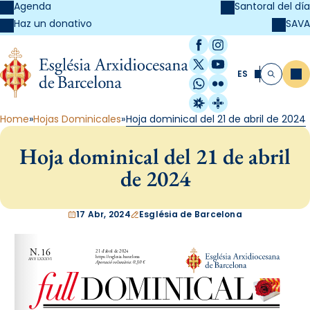
Agenda
Santoral del día
SAVA
Haz un donativo
Facebook
Instagram
X / Twitter
YouTube
ES
Me
Buscar
WhatsApp
Flickr
Radio Estel
Catalunya Cristi
Home
Hojas Dominicales
Hoja dominical del 21 de abril de 2024
Hoja dominical del 21 de abril
de 2024
17 Abr, 2024
Església de Barcelona