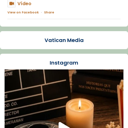
Vídeo
View on Facebook
·
Share
Arquebisbat de Barcelona
1 week ago
Vatican Media
La Carmina va patir depressió. Fa gairebé
dos mesos, a l'Estadi Lluís Companys, la
jove va fer arribar el seu testimoni al papa
Instagram
Lleó XIV.
Recupera l'entrevista comp
Vatican
tican News 👇
News
www.vaticannews.va/es/iglesia/news/2026-
07/carmina-historia-depresion-papa-viaje-
espana-testimoni...
Foto
View on Facebook
·
Share