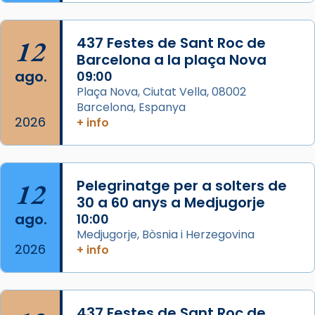
Semproniana, verges i màrtirs.
Acompanyant la història de sant Cugat, a
12
437 Festes de Sant Roc de
partir de l’Edat Mitjana sorgeix la tradició
Barcelona a la plaça Nova
que les santes Juliana (“relatiu a Júlia”) i
ago.
09:00
Semproniana (“relatiu a Semprònia =
Plaça Nova, Ciutat Vella, 08002
eterna”) són deixebles seves. I l’any 1667, el
Barcelona, Espanya
2026
frare Joan Gaspar Roig, afirma en una obra
+ info
que les santes són filles de l’antiga Iluro.
Mataró en reivindicarà les relíq
...
Ver más
12
Pelegrinatge per a solters de
Foto
30 a 60 anys a Medjugorje
ago.
10:00
View on Facebook
·
Share
Medjugorje, Bòsnia i Herzegovina
2026
+ info
437 Festes de Sant Roc de