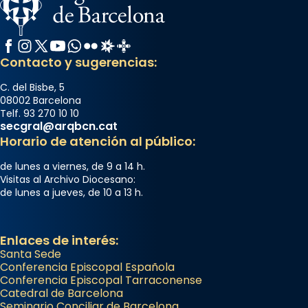
Facebook
Instagram
X / Twitter
YouTube
WhatsApp
Flickr
Radio Estel
Catalunya Cristiana
Contacto y sugerencias:
C. del Bisbe, 5
08002 Barcelona
Telf. 93 270 10 10
secgral@arqbcn.cat
Horario de atención al público:
de lunes a viernes, de 9 a 14 h.
Visitas al Archivo Diocesano:
de lunes a jueves, de 10 a 13 h.
Enlaces de interés:
Santa Sede
Conferencia Episcopal Española
Conferencia Episcopal Tarraconense
Catedral de Barcelona
Seminario Conciliar de Barcelona