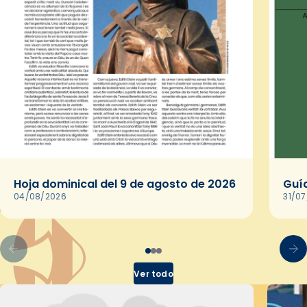
Hoja dominical del 9 de agosto de 2026
Guía
04/08/2026
31/0
Ver todo