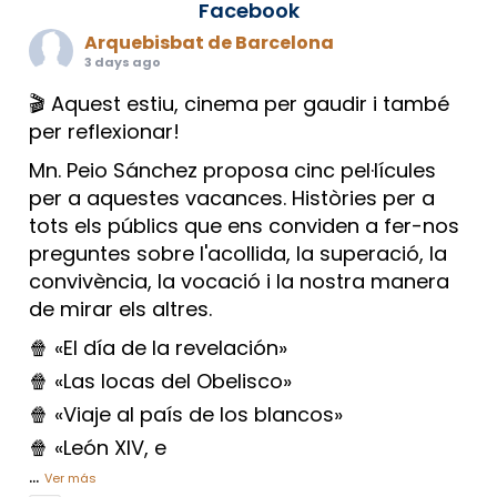
Facebook
Arquebisbat de Barcelona
3 days ago
🎬 Aquest estiu, cinema per gaudir i també
per reflexionar!
Mn. Peio Sánchez proposa cinc pel·lícules
per a aquestes vacances. Històries per a
tots els públics que ens conviden a fer-nos
preguntes sobre l'acollida, la superació, la
convivència, la vocació i la nostra manera
de mirar els altres.
🍿 «El día de la revelación»
🍿 «Las locas del Obelisco»
🍿 «Viaje al país de los blancos»
🍿 «León XIV, e
...
Ver más