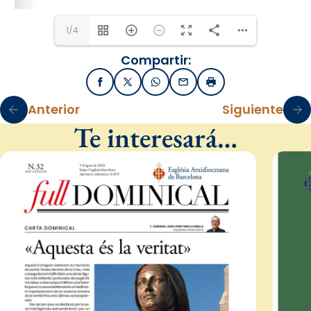
1/4
Compartir:
Facebook
X / Twitter
WhatsApp
Email
Imprimir
Anterior
Siguiente
Te interesará…