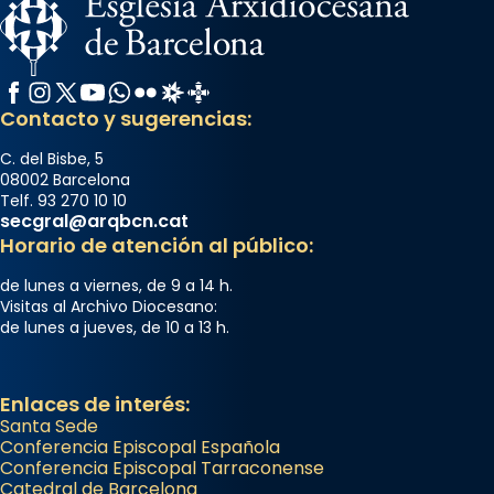
Facebook
Instagram
X / Twitter
YouTube
WhatsApp
Flickr
Radio Estel
Catalunya Cristiana
Contacto y sugerencias:
C. del Bisbe, 5
08002 Barcelona
Telf. 93 270 10 10
secgral@arqbcn.cat
Horario de atención al público:
de lunes a viernes, de 9 a 14 h.
Visitas al Archivo Diocesano:
de lunes a jueves, de 10 a 13 h.
Enlaces de interés:
Santa Sede
Conferencia Episcopal Española
Conferencia Episcopal Tarraconense
Catedral de Barcelona