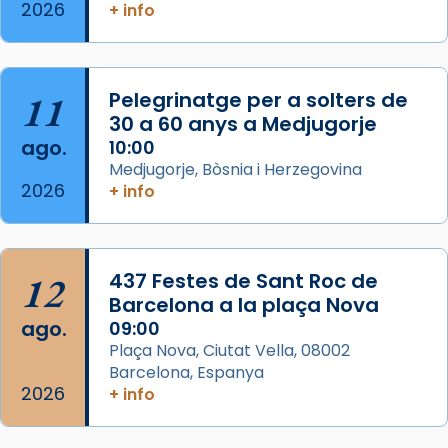
2026
+ info
Segons el llibre dels Fets (12,2) fou el primer
apòstol màrtir, decapitat a Jerusalem per
Herodes Agripa (vers l'any 44).
11
Pelegrinatge per a solters de
Patró de Galícia, després de les invasions
30 a 60 anys a Medjugorje
musulmanes fou venerat com a patró dels
ago.
10:00
Regnes castellans i més tard de tota
Medjugorje, Bòsnia i Herzegovina
Espanya.
2026
+ info
El seu sepulcre a Compostela fou un g
...
Ver más
Foto
12
437 Festes de Sant Roc de
Barcelona a la plaça Nova
View on Facebook
·
Share
ago.
09:00
Plaça Nova, Ciutat Vella, 08002
Barcelona, Espanya
2026
+ info