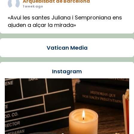
Arquebisbat de Barcelona
1 week ago
«Avui les santes Juliana i Semproniana ens
ajuden a alçar la mirada»
Mons. Sergi Gordo, bisbe de Tortosa, ha
presidit aquest 27 de juliol la missa de Les
Vatican Media
Santes de Mataró.
🔗
tinyurl.com/cvu5jmbk
📸 J. Merino
Instagram
Foto
View on Facebook
·
Share
Arquebisbat de Barcelona
is at Catedral
de Barcelona.
1 week ago
Aquest dilluns, 27 de juliol, ha tingut lloc la