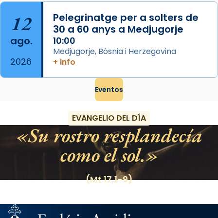
12
Pelegrinatge per a solters de
30 a 60 anys a Medjugorje
ago.
10:00
Medjugorje, Bòsnia i Herzegovina
2026
+ info
Eventos
EVANGELIO DEL DÍA
Su rostro resplandecía
como el sol.
(Mt 17,1-9)