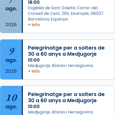
Acompanyant la història de sant Cugat, a
18:00
ago.
Església de Sant Gaietà, Carrer del
partir de l’Edat Mitjana sorgeix la tradició
Consell de Cent, 293, Eixample, 08007
que les santes Juliana (“relatiu a Júlia”) i
Barcelona, Espanya
Semproniana (“relatiu a Semprònia =
2026
+ info
eterna”) són deixebles seves. I l’any 1667, el
frare Joan Gaspar Roig, afirma en una obra
que les santes són filles de l’antiga Iluro.
Mataró en reivindicarà les relíq
9
Pelegrinatge per a solters de
...
30 a 60 anys a Medjugorje
Ver más
ago.
10:00
Foto
Medjugorje, Bòsnia i Herzegovina
View on Facebook
·
Share
2026
+ info
Arquebisbat de Barcelona
2 weeks ago
10
Pelegrinatge per a solters de
Jaume, fill de Zebedeu, és juntament amb el
30 a 60 anys a Medjugorje
seu germà Joan i Pere un dels que
ago.
10:00
acompanyava més de prop Jesús.
Medjugorje, Bòsnia i Herzegovina