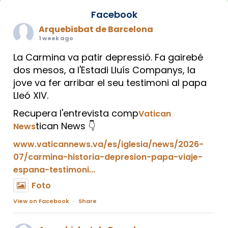
Facebook
Arquebisbat de Barcelona
1 week ago
La Carmina va patir depressió. Fa gairebé
dos mesos, a l'Estadi Lluís Companys, la
jove va fer arribar el seu testimoni al papa
Lleó XIV.
Recupera l'entrevista comp
Vatican
tican News 👇
News
www.vaticannews.va/es/iglesia/news/2026-
07/carmina-historia-depresion-papa-viaje-
espana-testimoni...
Foto
View on Facebook
·
Share