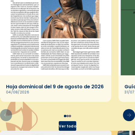
Hoja dominical del 9 de agosto de 2026
Guía
04/08/2026
31/0
Ver todo