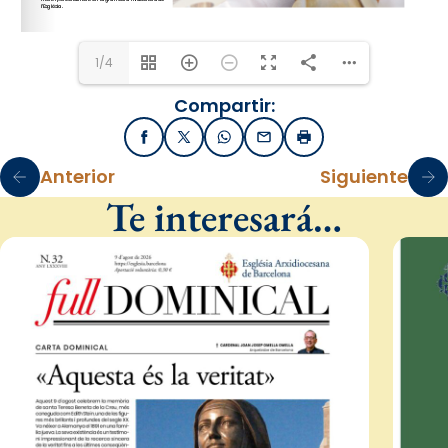
1/4
Compartir:
Facebook
X / Twitter
WhatsApp
Email
Imprimir
Anterior
Siguiente
Te interesará…