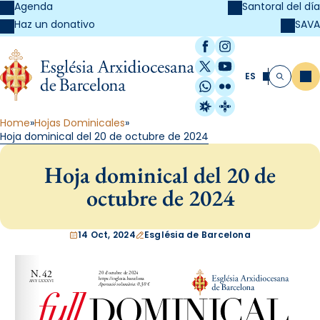
Agenda
Santoral del día
SAVA
Haz un donativo
Facebook
Instagram
X / Twitter
YouTube
ES
Me
Buscar
WhatsApp
Flickr
Radio Estel
Catalunya Cristi
Home
Hojas Dominicales
Hoja dominical del 20 de octubre de 2024
Hoja dominical del 20 de
octubre de 2024
14 Oct, 2024
Església de Barcelona