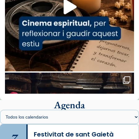
missa d’acció de gràcies en agraïment al
comitè organitzador de la visita apostòlica
del Sant Pare Lleó XIV a Barcelona, i als
col·laboradors, a la Catedral de Barcelona.
L’arquebisbe de Barcelona, el cardenal Joan
Josep Omella, ha presidit la missa i l’ha
concelebrat el bisbe auxiliar de Barcelona,
Mons. David Abadías.
📸 Dr. G. Simón
Foto
View on Facebook
·
Share
Agenda
Arquebisbat de Barcelona
1 week ago
Memòria de les santes Juliana i
Semproniana, verges i màrtirs.
7
Festivitat de sant Gaietà