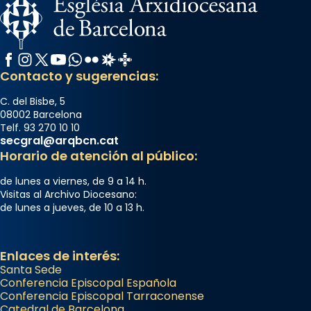
Facebook
Instagram
X / Twitter
YouTube
WhatsApp
Flickr
Radio Estel
Catalunya Cristiana
Contacto y sugerencias:
C. del Bisbe, 5
08002 Barcelona
Telf. 93 270 10 10
secgral@arqbcn.cat
Horario de atención al público:
de lunes a viernes, de 9 a 14 h.
Visitas al Archivo Diocesano:
de lunes a jueves, de 10 a 13 h.
Enlaces de interés:
Santa Sede
Conferencia Episcopal Española
Conferencia Episcopal Tarraconense
Catedral de Barcelona