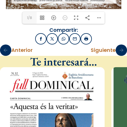
1/8
Compartir:
Facebook
X / Twitter
WhatsApp
Email
Imprimir
Anterior
Siguiente
Te interesará…