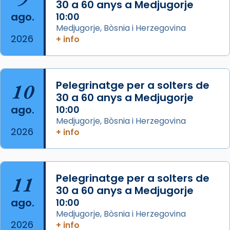
30 a 60 anys a Medjugorje
2 weeks ago
ago.
10:00
Aquest dilluns, 27 de juliol, ha tingut lloc la
Medjugorje, Bòsnia i Herzegovina
missa d’acció de gràcies en agraïment al
2026
+ info
comitè organitzador de la visita apostòlica
del Sant Pare Lleó XIV a Barcelona, i als
col·laboradors, a la Catedral de Barcelona.
10
Pelegrinatge per a solters de
L’arquebisbe de Barcelona, el cardenal Joan
30 a 60 anys a Medjugorje
Josep Omella, ha presidit la missa i l’ha
ago.
10:00
concelebrat el bisbe auxiliar de Barcelona,
Medjugorje, Bòsnia i Herzegovina
Mons. David Abadías.
2026
+ info
📸 Dr. G. Simón
Foto
11
Pelegrinatge per a solters de
View on Facebook
·
Share
30 a 60 anys a Medjugorje
ago.
10:00
Arquebisbat de Barcelona
Medjugorje, Bòsnia i Herzegovina
2 weeks ago
2026
+ info