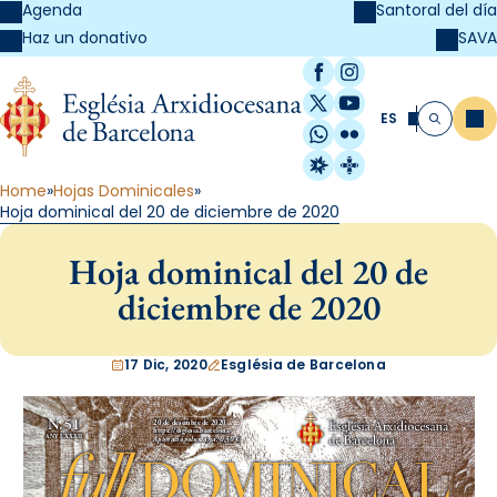
Agenda
Santoral del día
SAVA
Haz un donativo
Facebook
Instagram
X / Twitter
YouTube
ES
Me
Buscar
WhatsApp
Flickr
Radio Estel
Catalunya Cristi
Home
Hojas Dominicales
Hoja dominical del 20 de diciembre de 2020
Hoja dominical del 20 de
diciembre de 2020
17 Dic, 2020
Església de Barcelona