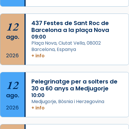
Memòria de les santes Juliana i
Semproniana, verges i màrtirs.
Acompanyant la història de sant Cugat, a
12
437 Festes de Sant Roc de
partir de l’Edat Mitjana sorgeix la tradició
Barcelona a la plaça Nova
que les santes Juliana (“relatiu a Júlia”) i
ago.
09:00
Semproniana (“relatiu a Semprònia =
Plaça Nova, Ciutat Vella, 08002
eterna”) són deixebles seves. I l’any 1667, el
Barcelona, Espanya
2026
frare Joan Gaspar Roig, afirma en una obra
+ info
que les santes són filles de l’antiga Iluro.
Mataró en reivindicarà les relíq
...
Ver más
12
Pelegrinatge per a solters de
Foto
30 a 60 anys a Medjugorje
ago.
10:00
View on Facebook
·
Share
Medjugorje, Bòsnia i Herzegovina
2026
+ info