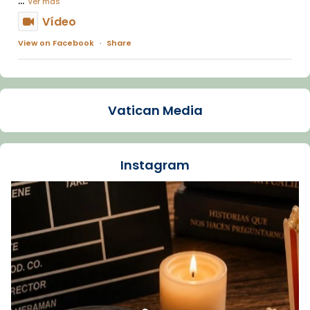
Ver más
Vídeo
View on Facebook
·
Share
Arquebisbat de Barcelona
1 week ago
Vatican Media
La Carmina va patir depressió. Fa gairebé
dos mesos, a l'Estadi Lluís Companys, la
jove va fer arribar el seu testimoni al papa
Instagram
Lleó XIV.
Recupera l'entrevista comp
Vatican
tican News 👇
News
www.vaticannews.va/es/iglesia/news/2026-
07/carmina-historia-depresion-papa-viaje-
espana-testimoni...
Foto