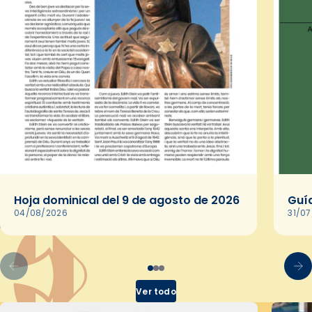
Hoja dominical del 9 de agosto de 2026
Guía
04/08/2026
31/0
Ver todo