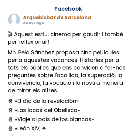
Facebook
Arquebisbat de Barcelona
3 days ago
🎬 Aquest estiu, cinema per gaudir i també
per reflexionar!
Mn. Peio Sánchez proposa cinc pel·lícules
per a aquestes vacances. Històries per a
tots els públics que ens conviden a fer-nos
preguntes sobre l'acollida, la superació, la
convivència, la vocació i la nostra manera
de mirar els altres.
🍿 «El día de la revelación»
🍿 «Las locas del Obelisco»
🍿 «Viaje al país de los blancos»
🍿 «León XIV, e
...