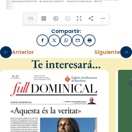
1/8
Compartir:
Facebook
X / Twitter
WhatsApp
Email
Imprimir
Anterior
Siguiente
Te interesará…