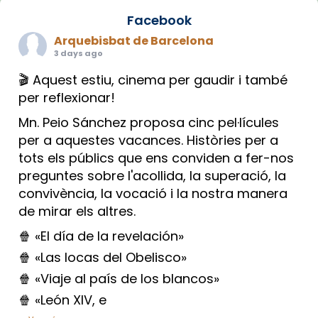
Facebook
Arquebisbat de Barcelona
3 days ago
🎬 Aquest estiu, cinema per gaudir i també
per reflexionar!
Mn. Peio Sánchez proposa cinc pel·lícules
per a aquestes vacances. Històries per a
tots els públics que ens conviden a fer-nos
preguntes sobre l'acollida, la superació, la
convivència, la vocació i la nostra manera
de mirar els altres.
🍿 «El día de la revelación»
🍿 «Las locas del Obelisco»
🍿 «Viaje al país de los blancos»
🍿 «León XIV, e
...