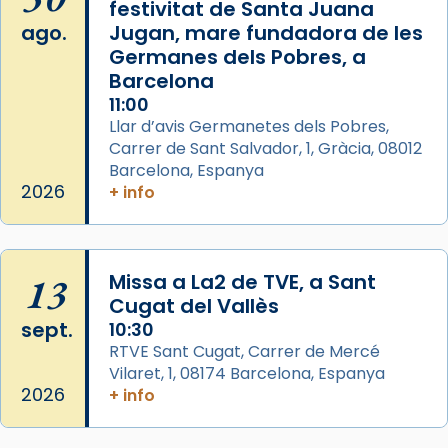
festivitat de Santa Juana
2 weeks ago
ago.
Jugan, mare fundadora de les
Aquest dilluns, 27 de juliol, ha tingut lloc la
Germanes dels Pobres, a
missa d’acció de gràcies en agraïment al
Barcelona
comitè organitzador de la visita apostòlica
11:00
del Sant Pare Lleó XIV a Barcelona, i als
Llar d’avis Germanetes dels Pobres,
col·laboradors, a la Catedral de Barcelona.
Carrer de Sant Salvador, 1, Gràcia, 08012
Barcelona, Espanya
L’arquebisbe de Barcelona, el cardenal Joan
2026
+ info
Josep Omella, ha presidit la missa i l’ha
concelebrat el bisbe auxiliar de Barcelona,
Mons. David Abadías.
13
Missa a La2 de TVE, a Sant
📸 Dr. G. Simón
Cugat del Vallès
Foto
sept.
10:30
View on Facebook
·
Share
RTVE Sant Cugat, Carrer de Mercé
Vilaret, 1, 08174 Barcelona, Espanya
2026
+ info
Arquebisbat de Barcelona
2 weeks ago