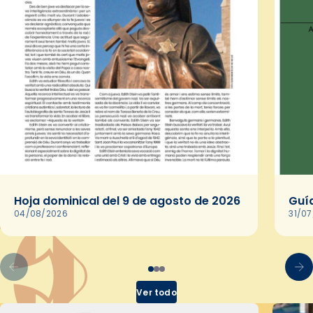
Hoja dominical del 9 de agosto de 2026
Guía
04/08/2026
31/0
Ver todo