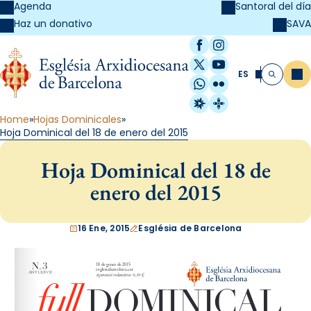
Agenda
Santoral del día
SAVA
Haz un donativo
Facebook
Instagram
X / Twitter
YouTube
ES
Me
Buscar
WhatsApp
Flickr
Radio Estel
Catalunya Cristi
Home
Hojas Dominicales
Hoja Dominical del 18 de enero del 2015
Hoja Dominical del 18 de
enero del 2015
16 Ene, 2015
Església de Barcelona