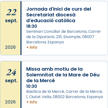
Memòria de les santes Juliana i
Semproniana, verges i màrtirs.
22
Jornada d'inici de curs del
Secretariat diocesà
Acompanyant la història de sant Cugat, a
sept.
d'educació catòlica
partir de l’Edat Mitjana sorgeix la tradició
18:30
que les santes Juliana (“relatiu a Júlia”) i
Seminari Conciliar de Barcelona, Carrer
Semproniana (“relatiu a Semprònia =
de la Diputació, 231, Eixample, 08007
eterna”) són deixebles seves. I l’any 1667, el
Barcelona, Espanya
frare Joan Gaspar Roig, afirma en una obra
2026
+ info
que les santes són filles de l’antiga Iluro.
Mataró en reivindicarà les relíq
...
Ver más
24
Missa amb motiu de la
Foto
Solemnitat de la Mare de Déu
sept.
de la Mercè
View on Facebook
·
Share
10:30
Basílica de la Mercè, Carrer de la Mercè,
1, Ciutat Vella, 08002 Barcelona, Espanya
2026
+ info