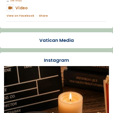
Ver más
Vídeo
View on Facebook
·
Share
Arquebisbat de Barcelona
1 week ago
Vatican Media
La Carmina va patir depressió. Fa gairebé
dos mesos, a l'Estadi Lluís Companys, la
jove va fer arribar el seu testimoni al papa
Instagram
Lleó XIV.
Recupera l'entrevista comp
Vatican
tican News 👇
News
www.vaticannews.va/es/iglesia/news/2026-
07/carmina-historia-depresion-papa-viaje-
espana-testimoni...
Foto