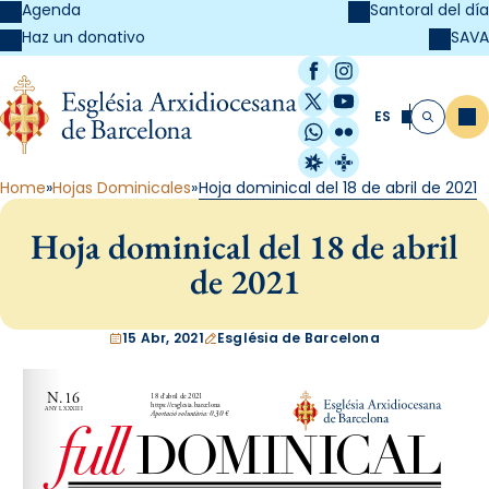
Agenda
Santoral del día
SAVA
Haz un donativo
Facebook
Instagram
X / Twitter
YouTube
ES
Me
Buscar
WhatsApp
Flickr
Radio Estel
Catalunya Cristi
Home
Hojas Dominicales
Hoja dominical del 18 de abril de 2021
Hoja dominical del 18 de abril
de 2021
15 Abr, 2021
Església de Barcelona