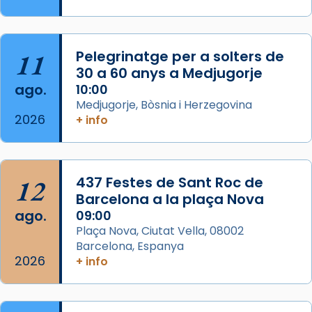
Semproniana, verges i màrtirs.
Acompanyant la història de sant Cugat, a
partir de l’Edat Mitjana sorgeix la tradició
11
Pelegrinatge per a solters de
que les santes Juliana (“relatiu a Júlia”) i
30 a 60 anys a Medjugorje
Semproniana (“relatiu a Semprònia =
ago.
10:00
eterna”) són deixebles seves. I l’any 1667, el
Medjugorje, Bòsnia i Herzegovina
2026
+ info
frare Joan Gaspar Roig, afirma en una obra
que les santes són filles de l’antiga Iluro.
Mataró en reivindicarà les relíq
...
Ver más
12
437 Festes de Sant Roc de
Foto
Barcelona a la plaça Nova
ago.
09:00
View on Facebook
·
Share
Plaça Nova, Ciutat Vella, 08002
Barcelona, Espanya
2026
+ info