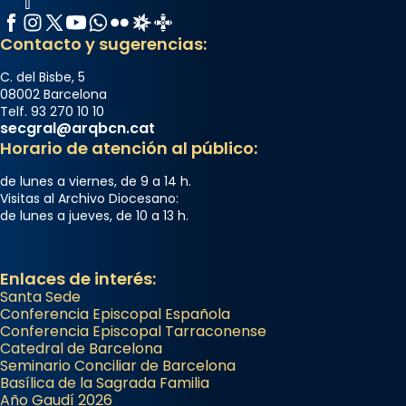
Facebook
Instagram
X / Twitter
YouTube
WhatsApp
Flickr
Radio Estel
Catalunya Cristiana
Contacto y sugerencias:
C. del Bisbe, 5
08002 Barcelona
Telf. 93 270 10 10
secgral@arqbcn.cat
Horario de atención al público:
de lunes a viernes, de 9 a 14 h.
Visitas al Archivo Diocesano:
de lunes a jueves, de 10 a 13 h.
Enlaces de interés:
Santa Sede
Conferencia Episcopal Española
Conferencia Episcopal Tarraconense
Catedral de Barcelona
Seminario Conciliar de Barcelona
Basílica de la Sagrada Familia
Año Gaudí 2026