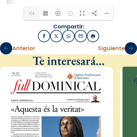
1/4
Compartir:
Facebook
X / Twitter
WhatsApp
Email
Imprimir
Anterior
Siguiente
Te interesará…