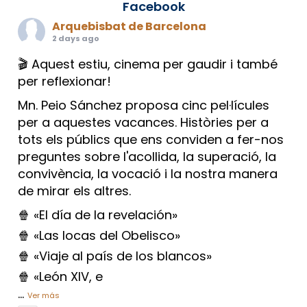
Facebook
Arquebisbat de Barcelona
2 days ago
🎬 Aquest estiu, cinema per gaudir i també
per reflexionar!
Mn. Peio Sánchez proposa cinc pel·lícules
per a aquestes vacances. Històries per a
tots els públics que ens conviden a fer-nos
preguntes sobre l'acollida, la superació, la
convivència, la vocació i la nostra manera
de mirar els altres.
🍿 «El día de la revelación»
🍿 «Las locas del Obelisco»
🍿 «Viaje al país de los blancos»
🍿 «León XIV, e
...
Ver más