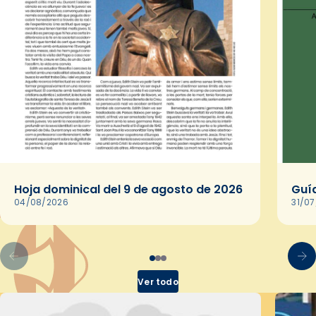
Hoja dominical del 9 de agosto de 2026
Guía
04/08/2026
31/0
Ver todo