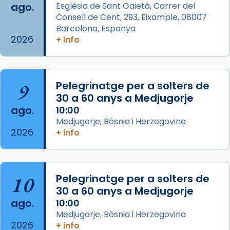
ago.
Església de Sant Gaietà, Carrer del
Aquest dilluns, 27 de juliol, ha tingut lloc la
Consell de Cent, 293, Eixample, 08007
missa d’acció de gràcies en agraïment al
Barcelona, Espanya
comitè organitzador de la visita apostòlica
2026
+ info
del Sant Pare Lleó XIV a Barcelona, i als
col·laboradors, a la Catedral de Barcelona.
L’arquebisbe de Barcelona, el cardenal Joan
9
Pelegrinatge per a solters de
Josep Omella, ha presidit la missa i l’ha
30 a 60 anys a Medjugorje
concelebrat el bisbe auxiliar de Barcelona,
ago.
10:00
Mons. David Abadías.
Medjugorje, Bòsnia i Herzegovina
2026
+ info
📸 Dr. G. Simón
Foto
View on Facebook
·
Share
10
Pelegrinatge per a solters de
30 a 60 anys a Medjugorje
Arquebisbat de Barcelona
ago.
10:00
2 weeks ago
Medjugorje, Bòsnia i Herzegovina
2026
Memòria de les santes Juliana i
+ info