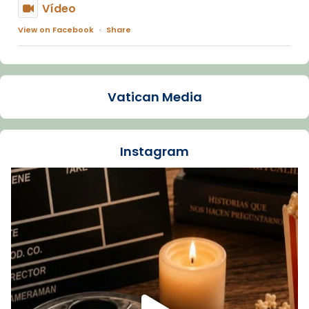
Vídeo
View on Facebook
·
Share
Arquebisbat de Barcelona
1 week ago
Vatican Media
La Carmina va patir depressió. Fa gairebé
dos mesos, a l'Estadi Lluís Companys, la
jove va fer arribar el seu testimoni al papa
Instagram
Lleó XIV.
Recupera l'entrevista comp
Vatican
tican News 👇
News
www.vaticannews.va/es/iglesia/news/2026-
07/carmina-historia-depresion-papa-viaje-
espana-testimoni...
Foto
View on Facebook
·
Share