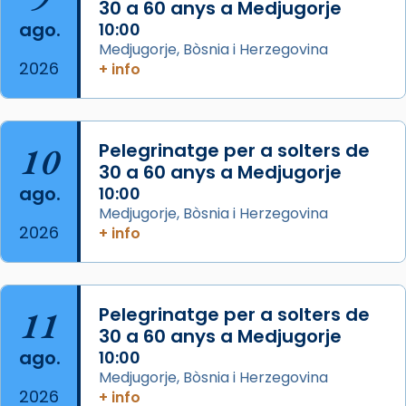
30 a 60 anys a Medjugorje
2 weeks ago
ago.
10:00
Aquest dilluns, 27 de juliol, ha tingut lloc la
Medjugorje, Bòsnia i Herzegovina
missa d’acció de gràcies en agraïment al
2026
+ info
comitè organitzador de la visita apostòlica
del Sant Pare Lleó XIV a Barcelona, i als
col·laboradors, a la Catedral de Barcelona.
10
Pelegrinatge per a solters de
L’arquebisbe de Barcelona, el cardenal Joan
30 a 60 anys a Medjugorje
Josep Omella, ha presidit la missa i l’ha
ago.
10:00
concelebrat el bisbe auxiliar de Barcelona,
Medjugorje, Bòsnia i Herzegovina
Mons. David Abadías.
2026
+ info
📸 Dr. G. Simón
Foto
11
Pelegrinatge per a solters de
View on Facebook
·
Share
30 a 60 anys a Medjugorje
ago.
10:00
Arquebisbat de Barcelona
Medjugorje, Bòsnia i Herzegovina
2 weeks ago
2026
+ info