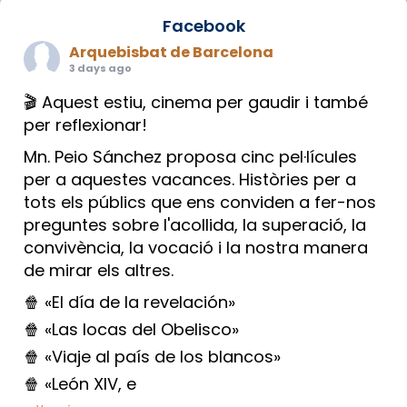
Facebook
Arquebisbat de Barcelona
3 days ago
🎬 Aquest estiu, cinema per gaudir i també
per reflexionar!
Mn. Peio Sánchez proposa cinc pel·lícules
per a aquestes vacances. Històries per a
tots els públics que ens conviden a fer-nos
preguntes sobre l'acollida, la superació, la
convivència, la vocació i la nostra manera
de mirar els altres.
🍿 «El día de la revelación»
🍿 «Las locas del Obelisco»
🍿 «Viaje al país de los blancos»
🍿 «León XIV, e
...