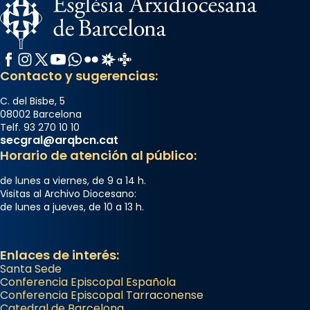
Facebook
Instagram
X / Twitter
YouTube
WhatsApp
Flickr
Radio Estel
Catalunya Cristiana
Contacto y sugerencias:
C. del Bisbe, 5
08002 Barcelona
Telf. 93 270 10 10
secgral@arqbcn.cat
Horario de atención al público:
de lunes a viernes, de 9 a 14 h.
Visitas al Archivo Diocesano:
de lunes a jueves, de 10 a 13 h.
Enlaces de interés:
Santa Sede
Conferencia Episcopal Española
Conferencia Episcopal Tarraconense
Catedral de Barcelona