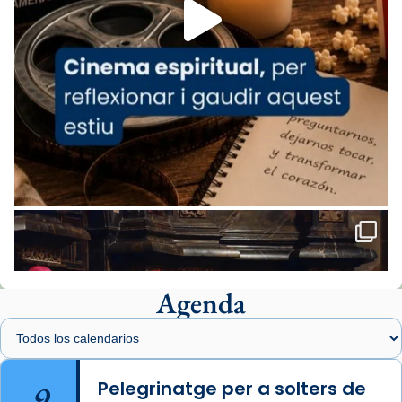
View on Facebook
·
Share
Arquebisbat de Barcelona
2 weeks ago
«Avui les santes Juliana i Semproniana ens
ajuden a alçar la mirada»
Mons. Sergi Gordo, bisbe de Tortosa, ha
presidit aquest 27 de juliol la missa de Les
Santes de Mataró.
🔗
tinyurl.com/cvu5jmbk
📸 J. Merino
Agenda
Foto
View on Facebook
·
Share
Arquebisbat de Barcelona
is at Catedral
9
Pelegrinatge per a solters de
de Barcelona.