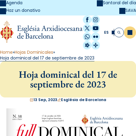
Agenda
Santoral del día
SAVA
Haz un donativo
Facebook
Instagram
X / Twitter
YouTube
ES
Me
Buscar
WhatsApp
Flickr
Radio Estel
Catalunya Cristi
Home
Hojas Dominicales
Hoja dominical del 17 de septiembre de 2023
Hoja dominical del 17 de
septiembre de 2023
13 Sep, 2023
Església de Barcelona