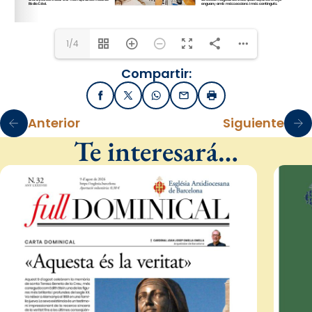
1/4
Compartir:
Facebook
X / Twitter
WhatsApp
Email
Imprimir
Anterior
Siguiente
Te interesará…