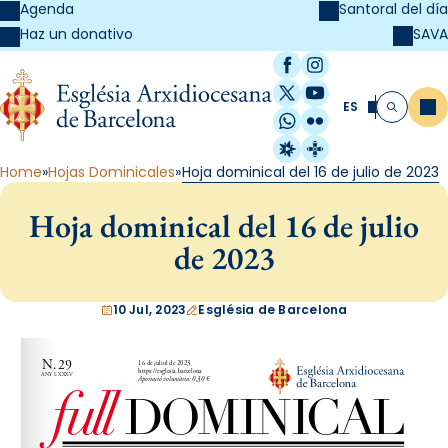
Agenda
Santoral del día
SAVA
Haz un donativo
Facebook
Instagram
X / Twitter
YouTube
ES
Me
Buscar
WhatsApp
Flickr
Radio Estel
Catalunya Cristi
Home
Hojas Dominicales
Hoja dominical del 16 de julio de 2023
Hoja dominical del 16 de julio
de 2023
10 Jul, 2023
Església de Barcelona