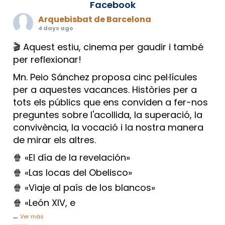
Facebook
Arquebisbat de Barcelona
4 days ago
🎬 Aquest estiu, cinema per gaudir i també
per reflexionar!
Mn. Peio Sánchez proposa cinc pel·lícules
per a aquestes vacances. Històries per a
tots els públics que ens conviden a fer-nos
preguntes sobre l'acollida, la superació, la
convivència, la vocació i la nostra manera
de mirar els altres.
🍿 «El día de la revelación»
🍿 «Las locas del Obelisco»
🍿 «Viaje al país de los blancos»
🍿 «León XIV, e
...
Ver más