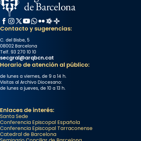
Facebook
Instagram
X / Twitter
YouTube
WhatsApp
Flickr
Radio Estel
Catalunya Cristiana
Contacto y sugerencias:
C. del Bisbe, 5
08002 Barcelona
Telf. 93 270 10 10
secgral@arqbcn.cat
Horario de atención al público:
de lunes a viernes, de 9 a 14 h.
Visitas al Archivo Diocesano:
de lunes a jueves, de 10 a 13 h.
Enlaces de interés:
Santa Sede
Conferencia Episcopal Española
Conferencia Episcopal Tarraconense
Catedral de Barcelona
Seminario Conciliar de Barcelona