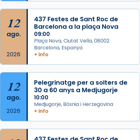
Semproniana, verges i màrtirs.
Acompanyant la història de sant Cugat, a
12
437 Festes de Sant Roc de
partir de l’Edat Mitjana sorgeix la tradició
Barcelona a la plaça Nova
que les santes Juliana (“relatiu a Júlia”) i
ago.
09:00
Semproniana (“relatiu a Semprònia =
Plaça Nova, Ciutat Vella, 08002
eterna”) són deixebles seves. I l’any 1667, el
Barcelona, Espanya
2026
frare Joan Gaspar Roig, afirma en una obra
+ info
que les santes són filles de l’antiga Iluro.
Mataró en reivindicarà les relíq
...
Ver más
12
Pelegrinatge per a solters de
Foto
30 a 60 anys a Medjugorje
ago.
10:00
View on Facebook
·
Share
Medjugorje, Bòsnia i Herzegovina
2026
+ info
437 Festes de Sant Roc de