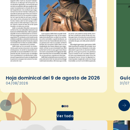
Hoja dominical del 9 de agosto de 2026
Guía
04/08/2026
31/0
Ver todo