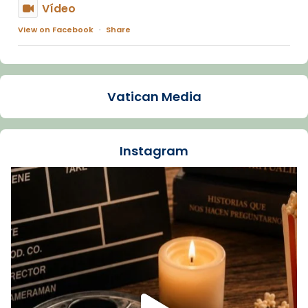
Vídeo
View on Facebook
·
Share
Arquebisbat de Barcelona
1 week ago
Vatican Media
La Carmina va patir depressió. Fa gairebé
dos mesos, a l'Estadi Lluís Companys, la
jove va fer arribar el seu testimoni al papa
Instagram
Lleó XIV.
Recupera l'entrevista comp
Vatican
tican News 👇
News
www.vaticannews.va/es/iglesia/news/2026-
07/carmina-historia-depresion-papa-viaje-
espana-testimoni...
Foto
View on Facebook
·
Share