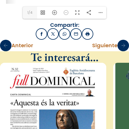
1/4
Compartir:
Facebook
X / Twitter
WhatsApp
Email
Imprimir
Anterior
Siguiente
Te interesará…