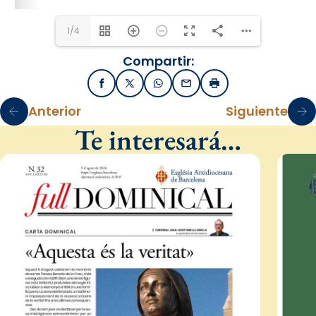
1/4
Compartir:
Facebook
X / Twitter
WhatsApp
Email
Imprimir
Anterior
Siguiente
Te interesará…