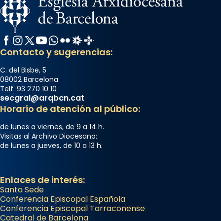
Semproniana, verges i màrtirs.
Acompanyant la història de sant Cugat, a
partir de l’Edat Mitjana sorgeix la tradició
Facebook
Instagram
X / Twitter
YouTube
WhatsApp
Flickr
Radio Estel
Catalunya Cristiana
que les santes Juliana (“relatiu a Júlia”) i
Contacto y sugerencias:
Semproniana (“relatiu a Semprònia =
C. del Bisbe, 5
eterna”) són deixebles seves. I l’any 1667, el
08002 Barcelona
frare Joan Gaspar Roig, afirma en una obra
Telf. 93 270 10 10
secgral@arqbcn.cat
que les santes són filles de l’antiga Iluro.
Horario de atención al público:
Mataró en reivindicarà les relíq
...
Ver más
de lunes a viernes, de 9 a 14 h.
Visitas al Archivo Diocesano:
Foto
de lunes a jueves, de 10 a 13 h.
View on Facebook
·
Share
Enlaces de interés:
Santa Sede
Conferencia Episcopal Española
Conferencia Episcopal Tarraconense
Catedral de Barcelona