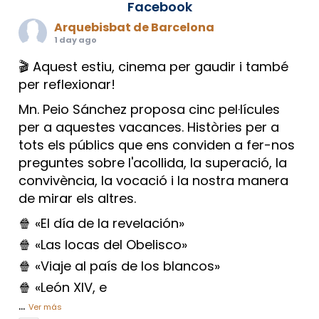
Facebook
Arquebisbat de Barcelona
1 day ago
🎬 Aquest estiu, cinema per gaudir i també
per reflexionar!
Mn. Peio Sánchez proposa cinc pel·lícules
per a aquestes vacances. Històries per a
tots els públics que ens conviden a fer-nos
preguntes sobre l'acollida, la superació, la
convivència, la vocació i la nostra manera
de mirar els altres.
🍿 «El día de la revelación»
🍿 «Las locas del Obelisco»
🍿 «Viaje al país de los blancos»
🍿 «León XIV, e
...
Ver más