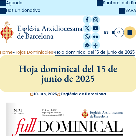
Agenda
Santoral del día
SAVA
Haz un donativo
Facebook
Instagram
X / Twitter
YouTube
ES
Me
Buscar
WhatsApp
Flickr
Radio Estel
Catalunya Cristi
Home
Hojas Dominicales
Hoja dominical del 15 de junio de 2025
Hoja dominical del 15 de
junio de 2025
10 Jun, 2025
Església de Barcelona