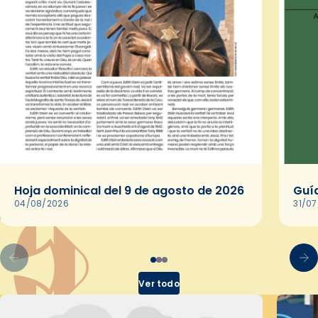
Hoja dominical del 9 de agosto de 2026
Guía
04/08/2026
31/0
Ver todo