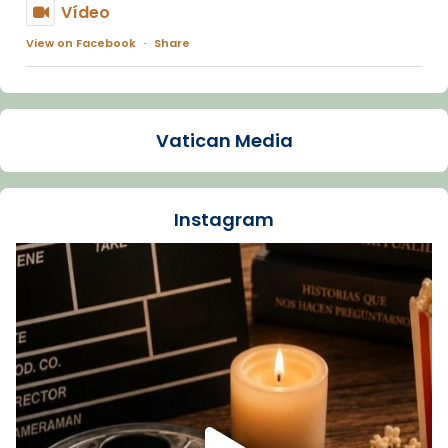
Vídeo
View on Facebook
·
Share
Arquebisbat de Barcelona
1 week ago
Vatican Media
La Carmina va patir depressió. Fa gairebé
dos mesos, a l'Estadi Lluís Companys, la
jove va fer arribar el seu testimoni al papa
Instagram
Lleó XIV.
Recupera l'entrevista comp
Vatican
tican News 👇
News
www.vaticannews.va/es/iglesia/news/2026-
07/carmina-historia-depresion-papa-viaje-
espana-testimoni...
Foto
View on Facebook
·
Share