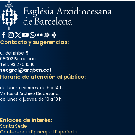
Facebook
Instagram
X / Twitter
YouTube
WhatsApp
Flickr
Radio Estel
Catalunya Cristiana
Contacto y sugerencias:
C. del Bisbe, 5
08002 Barcelona
Telf. 93 270 10 10
secgral@arqbcn.cat
Horario de atención al público:
de lunes a viernes, de 9 a 14 h.
Visitas al Archivo Diocesano:
de lunes a jueves, de 10 a 13 h.
Enlaces de interés:
Santa Sede
Conferencia Episcopal Española