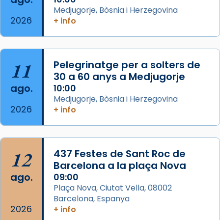
acompanyava més de prop Jesús.
Medjugorje, Bòsnia i Herzegovina
2026
+ info
Segons el llibre dels Fets (12,2) fou el primer
apòstol màrtir, decapitat a Jerusalem per
Herodes Agripa (vers l'any 44).
11
Pelegrinatge per a solters de
Patró de Galícia, després de les invasions
30 a 60 anys a Medjugorje
musulmanes fou venerat com a patró dels
ago.
10:00
Regnes castellans i més tard de tota
Medjugorje, Bòsnia i Herzegovina
Espanya.
2026
+ info
El seu sepulcre a Compostela fou un g
...
Ver más
Foto
12
437 Festes de Sant Roc de
Barcelona a la plaça Nova
View on Facebook
·
Share
ago.
09:00
Plaça Nova, Ciutat Vella, 08002
Barcelona, Espanya
2026
+ info