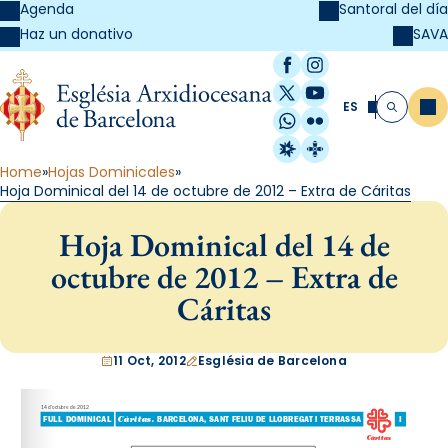
Agenda
Santoral del día
SAVA
Haz un donativo
Facebook
Instagram
X / Twitter
YouTube
ES
Me
Buscar
WhatsApp
Flickr
Radio Estel
Catalunya Cristi
Home
Hojas Dominicales
Hoja Dominical del 14 de octubre de 2012 – Extra de Cáritas
Hoja Dominical del 14 de
octubre de 2012 – Extra de
Cáritas
11 Oct, 2012
Església de Barcelona