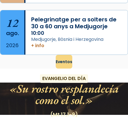
12
Pelegrinatge per a solters de
30 a 60 anys a Medjugorje
ago.
10:00
Medjugorje, Bòsnia i Herzegovina
2026
+ info
Eventos
EVANGELIO DEL DÍA
Su rostro resplandecía
como el sol.
(Mt 17,1-9)