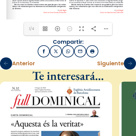
1/4
Compartir:
Facebook
X / Twitter
WhatsApp
Email
Imprimir
Anterior
Siguiente
Te interesará…