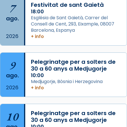
Semproniana, verges i màrtirs.
7
Festivitat de sant Gaietà
Acompanyant la història de sant Cugat, a
18:00
ago.
Església de Sant Gaietà, Carrer del
partir de l’Edat Mitjana sorgeix la tradició
Consell de Cent, 293, Eixample, 08007
que les santes Juliana (“relatiu a Júlia”) i
Barcelona, Espanya
Semproniana (“relatiu a Semprònia =
2026
+ info
eterna”) són deixebles seves. I l’any 1667, el
frare Joan Gaspar Roig, afirma en una obra
que les santes són filles de l’antiga Iluro.
Mataró en reivindicarà les relíq
9
Pelegrinatge per a solters de
...
30 a 60 anys a Medjugorje
Ver más
ago.
10:00
Foto
Medjugorje, Bòsnia i Herzegovina
View on Facebook
·
Share
2026
+ info
Arquebisbat de Barcelona
2 weeks ago
10
Pelegrinatge per a solters de
Jaume, fill de Zebedeu, és juntament amb el
30 a 60 anys a Medjugorje
seu germà Joan i Pere un dels que
ago.
10:00