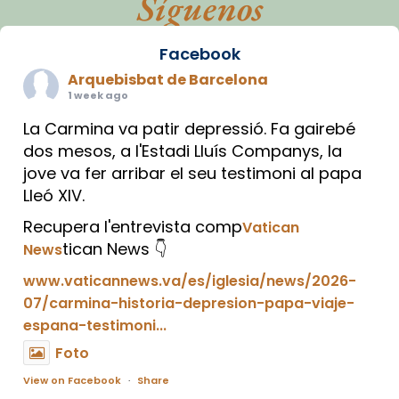
Síguenos
Facebook
Arquebisbat de Barcelona
1 week ago
La Carmina va patir depressió. Fa gairebé
dos mesos, a l'Estadi Lluís Companys, la
jove va fer arribar el seu testimoni al papa
Lleó XIV.
Recupera l'entrevista comp
Vatican
tican News 👇
News
www.vaticannews.va/es/iglesia/news/2026-
07/carmina-historia-depresion-papa-viaje-
espana-testimoni...
Foto
View on Facebook
·
Share