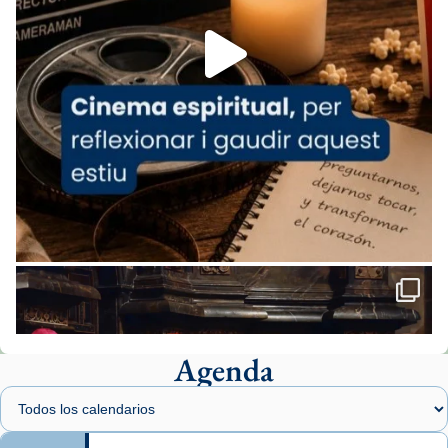
Aquest dilluns, 27 de juliol, ha tingut lloc la
missa d’acció de gràcies en agraïment al
comitè organitzador de la visita apostòlica
del Sant Pare Lleó XIV a Barcelona, i als
col·laboradors, a la Catedral de Barcelona.
L’arquebisbe de Barcelona, el cardenal Joan
Josep Omella, ha presidit la missa i l’ha
concelebrat el bisbe auxiliar de Barcelona,
Mons. David Abadías.
📸 Dr. G. Simón
Foto
View on Facebook
·
Share
Agenda
Arquebisbat de Barcelona
1 week ago
Memòria de les santes Juliana i