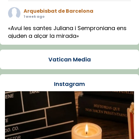
Arquebisbat de Barcelona
1 week ago
«Avui les santes Juliana i Semproniana ens
ajuden a alçar la mirada»
Mons. Sergi Gordo, bisbe de Tortosa, ha
presidit aquest 27 de juliol la missa de Les
Vatican Media
Santes de Mataró.
🔗
tinyurl.com/cvu5jmbk
📸 J. Merino
Instagram
Foto
View on Facebook
·
Share
Arquebisbat de Barcelona
is at Catedral
de Barcelona.
1 week ago