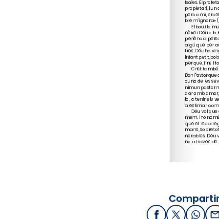
Compartir
Facebook
X / Twitter
What
E