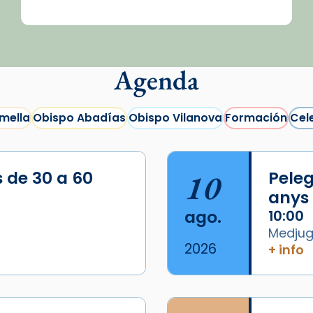
Agenda
mella
Obispo Abadías
Obispo Vilanova
Formación
Cel
s de 30 a 60
10
Peleg
anys
ago.
10:00
Medjugo
2026
+ info
/2026-