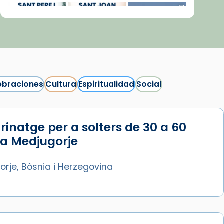
ebraciones
Cultura
Espiritualidad
Social
rinatge per a solters de 30 a 60
Síguenos en Instagram
 a Medjugorje
Cargar más...
rje, Bòsnia i Herzegovina