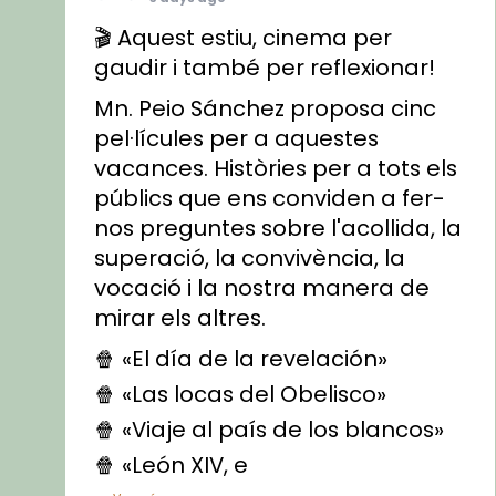
🎬 Aquest estiu, cinema per
gaudir i també per reflexionar!
Mn. Peio Sánchez proposa cinc
pel·lícules per a aquestes
vacances. Històries per a tots els
públics que ens conviden a fer-
nos preguntes sobre l'acollida, la
superació, la convivència, la
vocació i la nostra manera de
mirar els altres.
🍿 «El día de la revelación»
🍿 «Las locas del Obelisco»
🍿 «Viaje al país de los blancos»
🍿 «León XIV, e
...