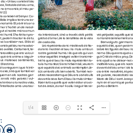
1/4
:
sApp
mail
Imprimir