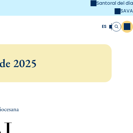
Santoral del día
SAVA
el
unya Cristiana
ES
M
Buscar
 de 2025