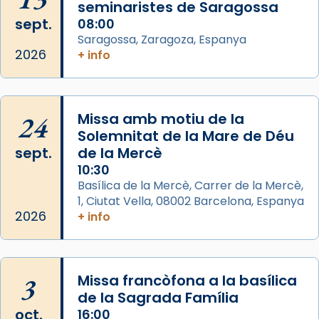
seminaristes de Saragossa
Mons. David Abadías.
sept.
08:00
Saragossa, Zaragoza, Espanya
📸 Dr. G. Simón
2026
+ info
Foto
View on Facebook
·
Share
24
Missa amb motiu de la
Arquebisbat de Barcelona
Solemnitat de la Mare de Déu
2 weeks ago
sept.
de la Mercè
Memòria de les santes Juliana i
10:30
Semproniana, verges i màrtirs.
Basílica de la Mercè, Carrer de la Mercè,
1, Ciutat Vella, 08002 Barcelona, Espanya
Acompanyant la història de sant Cugat, a
2026
+ info
partir de l’Edat Mitjana sorgeix la tradició
que les santes Juliana (“relatiu a Júlia”) i
Semproniana (“relatiu a Semprònia =
3
Missa francòfona a la basílica
eterna”) són deixebles seves. I l’any 1667, el
de la Sagrada Família
frare Joan Gaspar Roig, afirma en una obra
oct.
16:00
que les santes són filles de l’antiga Iluro.