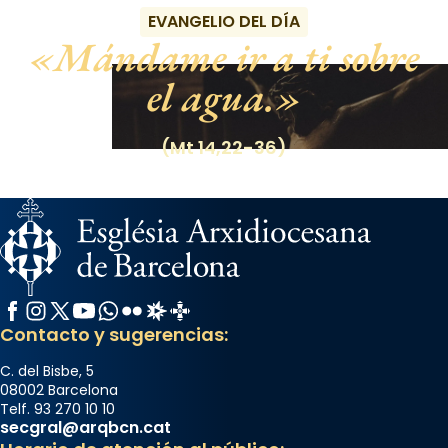
EVANGELIO DEL DÍA
Mándame ir a ti sobre
el agua.
(Mt 14,22-36)
Facebook
Instagram
X / Twitter
YouTube
WhatsApp
Flickr
Radio Estel
Catalunya Cristiana
Contacto y sugerencias:
C. del Bisbe, 5
08002 Barcelona
Telf. 93 270 10 10
secgral@arqbcn.cat