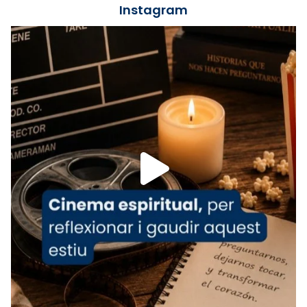
Instagram
Lleó XIV.
Recupera l'entrevista comp
Vatican
tican News 👇
News
www.vaticannews.va/es/iglesia/news/2026-
07/carmina-historia-depresion-papa-viaje-
espana-testimoni...
Foto
View on Facebook
·
Share
Arquebisbat de Barcelona
2 weeks ago
«Avui les santes Juliana i Semproniana ens
ajuden a alçar la mirada»
Mons. Sergi Gordo, bisbe de Tortosa, ha
presidit aquest 27 de juliol la missa de Les