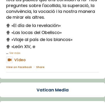
preguntes sobre l'acollida, la superació, la
convivència, la vocació i la nostra manera
de mirar els altres.
🍿 «El día de la revelación»
🍿 «Las locas del Obelisco»
🍿 «Viaje al país de los blancos»
🍿 «León XIV, e
...
Ver más
Vídeo
View on Facebook
·
Share
Arquebisbat de Barcelona
1 week ago
Vatican Media
La Carmina va patir depressió. Fa gairebé
dos mesos, a l'Estadi Lluís Companys, la
jove va fer arribar el seu testimoni al papa