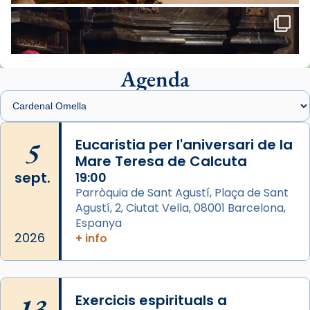
Santes de Mataró.
🔗
tinyurl.com/cvu5jmbk
📸 J. Merino
Agenda
Foto
View on Facebook
·
Share
Arquebisbat de Barcelona
is at Catedral
5
Eucaristia per l'aniversari de la
de Barcelona.
Mare Teresa de Calcuta
2 weeks ago
sept.
19:00
Aquest dilluns, 27 de juliol, ha tingut lloc la
Parròquia de Sant Agustí, Plaça de Sant
missa d’acció de gràcies en agraïment al
Agustí, 2, Ciutat Vella, 08001 Barcelona,
comitè organitzador de la visita apostòlica
Espanya
del Sant Pare Lleó XIV a Barcelona, i als
2026
+ info
col·laboradors, a la Catedral de Barcelona.
L’arquebisbe de Barcelona, el cardenal Joan
Josep Omella, ha presidit la missa i l’ha
13
Exercicis espirituals a
concelebrat el bisbe auxiliar de Barcelona,