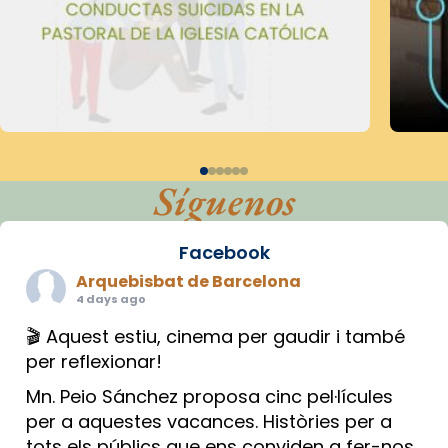
Síguenos
Facebook
Arquebisbat de Barcelona
4 days ago
🎬 Aquest estiu, cinema per gaudir i també
per reflexionar!
Mn. Peio Sánchez proposa cinc pel·lícules
per a aquestes vacances. Històries per a
tots els públics que ens conviden a fer-nos