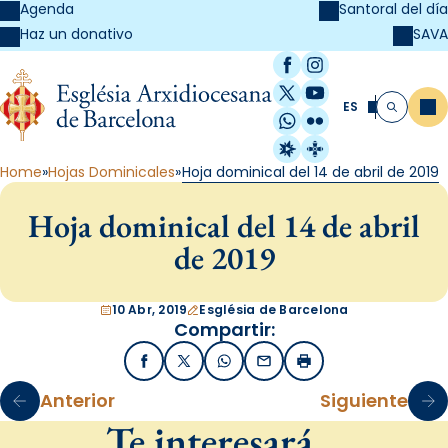
Agenda
Santoral del día
SAVA
Haz un donativo
Facebook
Instagram
X / Twitter
YouTube
ES
Me
Buscar
WhatsApp
Flickr
Radio Estel
Catalunya Cristi
Home
Hojas Dominicales
Hoja dominical del 14 de abril de 2019
Hoja dominical del 14 de abril
de 2019
10 Abr, 2019
Església de Barcelona
Compartir:
Facebook
X / Twitter
WhatsApp
Email
Imprimir
Anterior
Siguiente
Te interesará…