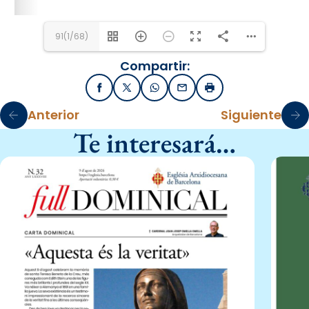
91(1/68)
Compartir:
Facebook
X / Twitter
WhatsApp
Email
Imprimir
Anterior
Siguiente
Te interesará…