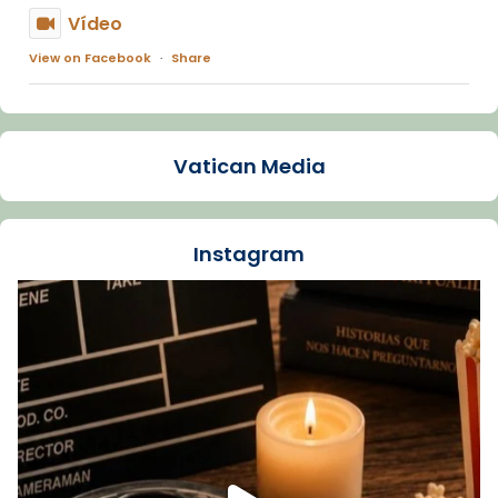
Vídeo
View on Facebook
·
Share
Arquebisbat de Barcelona
1 week ago
Vatican Media
La Carmina va patir depressió. Fa gairebé
dos mesos, a l'Estadi Lluís Companys, la
jove va fer arribar el seu testimoni al papa
Instagram
Lleó XIV.
Recupera l'entrevista comp
Vatican
tican News 👇
News
www.vaticannews.va/es/iglesia/news/2026-
07/carmina-historia-depresion-papa-viaje-
espana-testimoni...
Foto
View on Facebook
·
Share