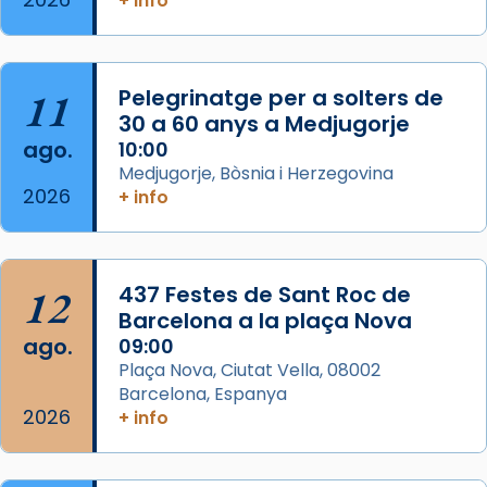
+ info
Semproniana, verges i màrtirs.
Acompanyant la història de sant Cugat, a
partir de l’Edat Mitjana sorgeix la tradició
11
Pelegrinatge per a solters de
que les santes Juliana (“relatiu a Júlia”) i
30 a 60 anys a Medjugorje
Semproniana (“relatiu a Semprònia =
ago.
10:00
eterna”) són deixebles seves. I l’any 1667, el
Medjugorje, Bòsnia i Herzegovina
2026
+ info
frare Joan Gaspar Roig, afirma en una obra
que les santes són filles de l’antiga Iluro.
Mataró en reivindicarà les relíq
...
Ver más
12
437 Festes de Sant Roc de
Foto
Barcelona a la plaça Nova
ago.
09:00
View on Facebook
·
Share
Plaça Nova, Ciutat Vella, 08002
Barcelona, Espanya
2026
+ info