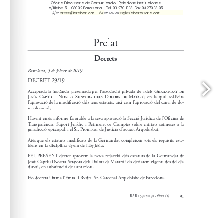
press@arqbcn.cat
www.esglesiabarcelona.cat
A/e: 
 – Web: 