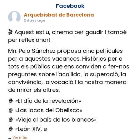
Facebook
Arquebisbat de Barcelona
2 days ago
🎬 Aquest estiu, cinema per gaudir i també
per reflexionar!
Mn. Peio Sánchez proposa cinc pel·lícules
per a aquestes vacances. Històries per a
tots els públics que ens conviden a fer-nos
preguntes sobre l'acollida, la superació, la
convivència, la vocació i la nostra manera
de mirar els altres.
🍿 «El día de la revelación»
🍿 «Las locas del Obelisco»
🍿 «Viaje al país de los blancos»
🍿 «León XIV, e
...
Ver más