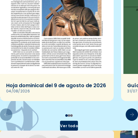
Hoja dominical del 9 de agosto de 2026
Guía
04/08/2026
31/0
Ver todo