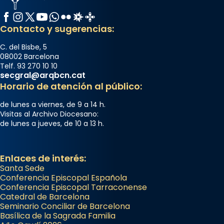
Facebook
Instagram
X / Twitter
YouTube
WhatsApp
Flickr
Radio Estel
Catalunya Cristiana
Contacto y sugerencias:
C. del Bisbe, 5
08002 Barcelona
Telf. 93 270 10 10
secgral@arqbcn.cat
Horario de atención al público:
de lunes a viernes, de 9 a 14 h.
Visitas al Archivo Diocesano:
de lunes a jueves, de 10 a 13 h.
Enlaces de interés:
Santa Sede
Conferencia Episcopal Española
Conferencia Episcopal Tarraconense
Catedral de Barcelona
Seminario Conciliar de Barcelona
Basílica de la Sagrada Familia