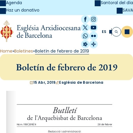
Agenda
Santoral del día
SAVA
Haz un donativo
Facebook
Instagram
X / Twitter
YouTube
ES
Me
Buscar
WhatsApp
Flickr
Radio Estel
Catalunya Cristi
Home
Boletines
Boletín de febrero de 2019
Boletín de febrero de 2019
15 Abr, 2019
Església de Barcelona