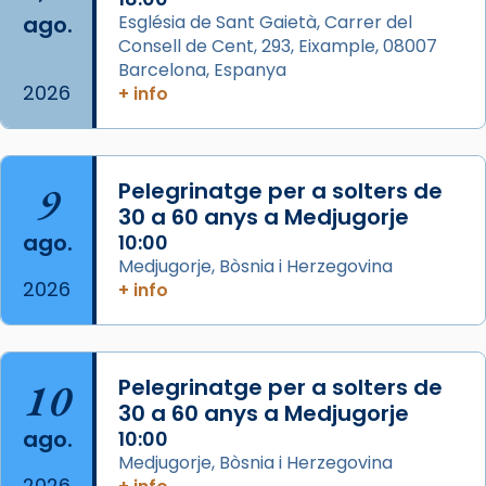
ago.
Església de Sant Gaietà, Carrer del
Aquest dilluns, 27 de juliol, ha tingut lloc la
Consell de Cent, 293, Eixample, 08007
missa d’acció de gràcies en agraïment al
Barcelona, Espanya
comitè organitzador de la visita apostòlica
2026
+ info
del Sant Pare Lleó XIV a Barcelona, i als
col·laboradors, a la Catedral de Barcelona.
L’arquebisbe de Barcelona, el cardenal Joan
9
Pelegrinatge per a solters de
Josep Omella, ha presidit la missa i l’ha
30 a 60 anys a Medjugorje
concelebrat el bisbe auxiliar de Barcelona,
ago.
10:00
Mons. David Abadías.
Medjugorje, Bòsnia i Herzegovina
2026
+ info
📸 Dr. G. Simón
Foto
View on Facebook
·
Share
10
Pelegrinatge per a solters de
30 a 60 anys a Medjugorje
Arquebisbat de Barcelona
ago.
10:00
2 weeks ago
Medjugorje, Bòsnia i Herzegovina
2026
Memòria de les santes Juliana i