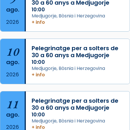
30 a 60 anys a Medjugorje
2 weeks ago
ago.
10:00
Aquest dilluns, 27 de juliol, ha tingut lloc la
Medjugorje, Bòsnia i Herzegovina
missa d’acció de gràcies en agraïment al
2026
+ info
comitè organitzador de la visita apostòlica
del Sant Pare Lleó XIV a Barcelona, i als
col·laboradors, a la Catedral de Barcelona.
10
Pelegrinatge per a solters de
L’arquebisbe de Barcelona, el cardenal Joan
30 a 60 anys a Medjugorje
Josep Omella, ha presidit la missa i l’ha
ago.
10:00
concelebrat el bisbe auxiliar de Barcelona,
Medjugorje, Bòsnia i Herzegovina
Mons. David Abadías.
2026
+ info
📸 Dr. G. Simón
Foto
11
Pelegrinatge per a solters de
View on Facebook
·
Share
30 a 60 anys a Medjugorje
ago.
10:00
Arquebisbat de Barcelona
Medjugorje, Bòsnia i Herzegovina
2 weeks ago
2026
+ info