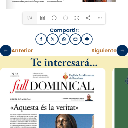
1/4
Compartir:
Facebook
X / Twitter
WhatsApp
Email
Imprimir
Anterior
Siguiente
Te interesará…