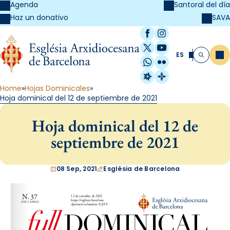
Agenda
Santoral del día
SAVA
Haz un donativo
Facebook
Instagram
X / Twitter
YouTube
ES
Me
Buscar
WhatsApp
Flickr
Radio Estel
Catalunya Cristi
Home
Hojas Dominicales
Hoja dominical del 12 de septiembre de 2021
Hoja dominical del 12 de
septiembre de 2021
08 Sep, 2021
Església de Barcelona