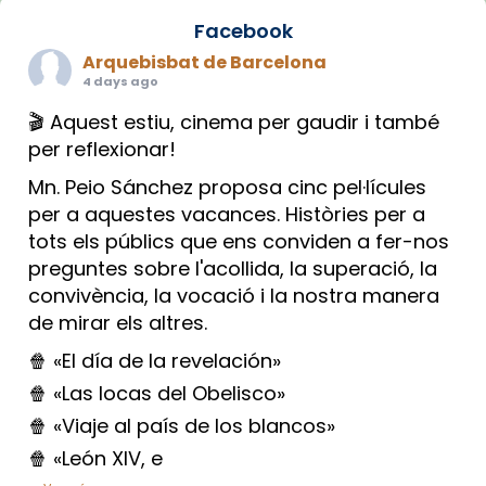
Facebook
Arquebisbat de Barcelona
4 days ago
🎬 Aquest estiu, cinema per gaudir i també
per reflexionar!
Mn. Peio Sánchez proposa cinc pel·lícules
per a aquestes vacances. Històries per a
tots els públics que ens conviden a fer-nos
preguntes sobre l'acollida, la superació, la
convivència, la vocació i la nostra manera
de mirar els altres.
🍿 «El día de la revelación»
🍿 «Las locas del Obelisco»
🍿 «Viaje al país de los blancos»
🍿 «León XIV, e
...