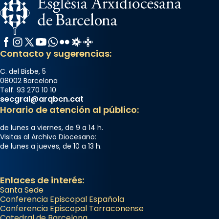
Facebook
Instagram
X / Twitter
YouTube
WhatsApp
Flickr
Radio Estel
Catalunya Cristiana
Contacto y sugerencias:
C. del Bisbe, 5
08002 Barcelona
Telf. 93 270 10 10
secgral@arqbcn.cat
Horario de atención al público:
de lunes a viernes, de 9 a 14 h.
Visitas al Archivo Diocesano:
de lunes a jueves, de 10 a 13 h.
Enlaces de interés:
Santa Sede
Conferencia Episcopal Española
Conferencia Episcopal Tarraconense
Catedral de Barcelona