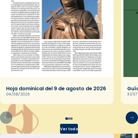
Hoja dominical del 9 de agosto de 2026
Guía
04/08/2026
31/0
Ver todo