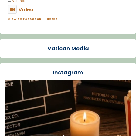
Ver más
Vídeo
View on Facebook
·
Share
Arquebisbat de Barcelona
1 week ago
Vatican Media
La Carmina va patir depressió. Fa gairebé
dos mesos, a l'Estadi Lluís Companys, la
jove va fer arribar el seu testimoni al papa
Instagram
Lleó XIV.
Recupera l'entrevista comp
Vatican
tican News 👇
News
www.vaticannews.va/es/iglesia/news/2026-
07/carmina-historia-depresion-papa-viaje-
espana-testimoni...
Foto