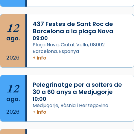
Memòria de les santes Juliana i
Semproniana, verges i màrtirs.
Acompanyant la història de sant Cugat, a
12
437 Festes de Sant Roc de
partir de l’Edat Mitjana sorgeix la tradició
Barcelona a la plaça Nova
que les santes Juliana (“relatiu a Júlia”) i
ago.
09:00
Semproniana (“relatiu a Semprònia =
Plaça Nova, Ciutat Vella, 08002
eterna”) són deixebles seves. I l’any 1667, el
Barcelona, Espanya
2026
frare Joan Gaspar Roig, afirma en una obra
+ info
que les santes són filles de l’antiga Iluro.
Mataró en reivindicarà les relíq
...
Ver más
12
Pelegrinatge per a solters de
Foto
30 a 60 anys a Medjugorje
ago.
10:00
View on Facebook
·
Share
Medjugorje, Bòsnia i Herzegovina
2026
+ info