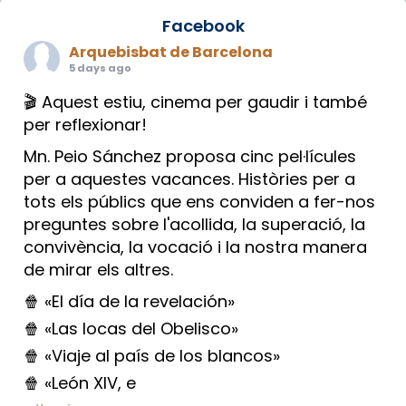
Facebook
Arquebisbat de Barcelona
5 days ago
🎬 Aquest estiu, cinema per gaudir i també
per reflexionar!
Mn. Peio Sánchez proposa cinc pel·lícules
per a aquestes vacances. Històries per a
tots els públics que ens conviden a fer-nos
preguntes sobre l'acollida, la superació, la
convivència, la vocació i la nostra manera
de mirar els altres.
🍿 «El día de la revelación»
🍿 «Las locas del Obelisco»
🍿 «Viaje al país de los blancos»
🍿 «León XIV, e
...