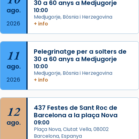
30 a 60 anys a Medjugorje
2 weeks ago
ago.
10:00
Aquest dilluns, 27 de juliol, ha tingut lloc la
Medjugorje, Bòsnia i Herzegovina
missa d’acció de gràcies en agraïment al
2026
+ info
comitè organitzador de la visita apostòlica
del Sant Pare Lleó XIV a Barcelona, i als
col·laboradors, a la Catedral de Barcelona.
11
Pelegrinatge per a solters de
L’arquebisbe de Barcelona, el cardenal Joan
30 a 60 anys a Medjugorje
Josep Omella, ha presidit la missa i l’ha
ago.
10:00
concelebrat el bisbe auxiliar de Barcelona,
Medjugorje, Bòsnia i Herzegovina
Mons. David Abadías.
2026
+ info
📸 Dr. G. Simón
Foto
12
437 Festes de Sant Roc de
View on Facebook
·
Share
Barcelona a la plaça Nova
ago.
09:00
Arquebisbat de Barcelona
Plaça Nova, Ciutat Vella, 08002
2 weeks ago
Barcelona, Espanya