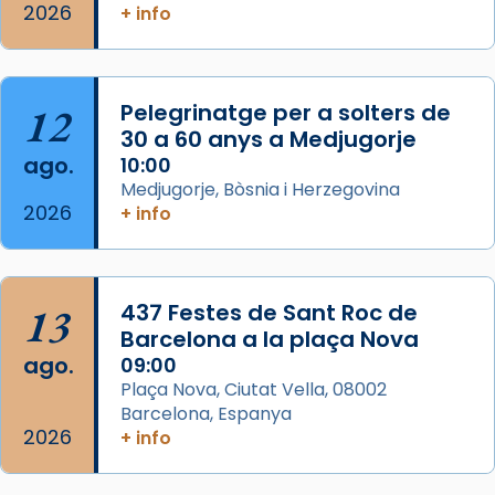
Memòria de les santes Juliana i
2026
+ info
Semproniana, verges i màrtirs.
Acompanyant la història de sant Cugat, a
partir de l’Edat Mitjana sorgeix la tradició
12
Pelegrinatge per a solters de
que les santes Juliana (“relatiu a Júlia”) i
30 a 60 anys a Medjugorje
Semproniana (“relatiu a Semprònia =
ago.
10:00
eterna”) són deixebles seves. I l’any 1667, el
Medjugorje, Bòsnia i Herzegovina
2026
frare Joan Gaspar Roig, afirma en una obra
+ info
que les santes són filles de l’antiga Iluro.
Mataró en reivindicarà les relíq
...
Ver más
13
437 Festes de Sant Roc de
Foto
Barcelona a la plaça Nova
ago.
09:00
View on Facebook
·
Share
Plaça Nova, Ciutat Vella, 08002
Barcelona, Espanya
2026
+ info