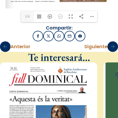
1/4
Compartir:
Facebook
X / Twitter
WhatsApp
Email
Imprimir
Anterior
Siguiente
Te interesará…