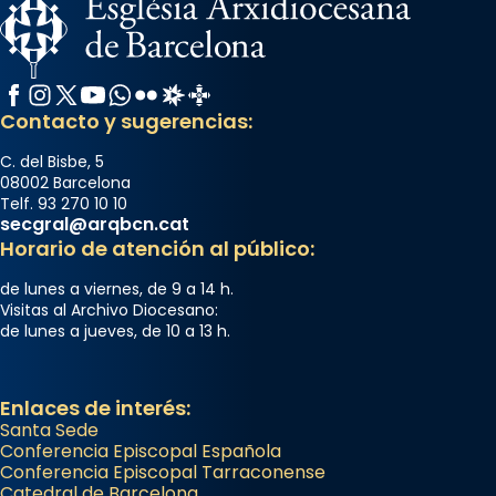
Facebook
Instagram
X / Twitter
YouTube
WhatsApp
Flickr
Radio Estel
Catalunya Cristiana
Contacto y sugerencias:
C. del Bisbe, 5
08002 Barcelona
Telf. 93 270 10 10
secgral@arqbcn.cat
Horario de atención al público:
de lunes a viernes, de 9 a 14 h.
Visitas al Archivo Diocesano:
de lunes a jueves, de 10 a 13 h.
Enlaces de interés:
Santa Sede
Conferencia Episcopal Española
Conferencia Episcopal Tarraconense
Catedral de Barcelona