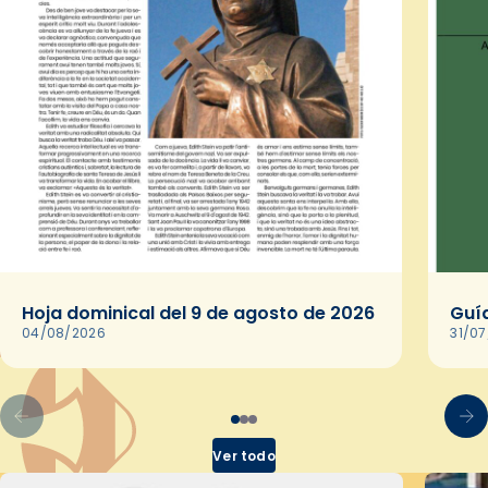
Hoja dominical del 9 de agosto de 2026
Guía
04/08/2026
31/0
Ver todo