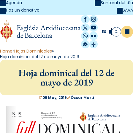
Agenda
Santoral del día
SAVA
Haz un donativo
Facebook
Instagram
X / Twitter
YouTube
ES
Me
Buscar
WhatsApp
Flickr
Radio Estel
Catalunya Cristi
Home
Hojas Dominicales
Hoja dominical del 12 de mayo de 2019
Hoja dominical del 12 de
mayo de 2019
09 May, 2019
Òscar Martí