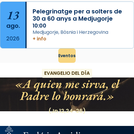
13
Pelegrinatge per a solters de
30 a 60 anys a Medjugorje
ago.
10:00
Medjugorje, Bòsnia i Herzegovina
2026
+ info
Eventos
EVANGELIO DEL DÍA
A quien me sirva, el
Padre lo honrará.
(Jn 12,24-26)