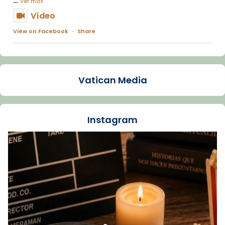
Ver más
Vídeo
View on Facebook
·
Share
Arquebisbat de Barcelona
2 weeks ago
Vatican Media
La Carmina va patir depressió. Fa gairebé
dos mesos, a l'Estadi Lluís Companys, la
jove va fer arribar el seu testimoni al papa
Instagram
Lleó XIV.
Recupera l'entrevista comp
Vatican
tican News 👇
News
www.vaticannews.va/es/iglesia/news/2026-
07/carmina-historia-depresion-papa-viaje-
espana-testimoni...
Foto