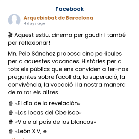
Facebook
Arquebisbat de Barcelona
4 days ago
🎬 Aquest estiu, cinema per gaudir i també
per reflexionar!
Mn. Peio Sánchez proposa cinc pel·lícules
per a aquestes vacances. Històries per a
tots els públics que ens conviden a fer-nos
preguntes sobre l'acollida, la superació, la
convivència, la vocació i la nostra manera
de mirar els altres.
🍿 «El día de la revelación»
🍿 «Las locas del Obelisco»
🍿 «Viaje al país de los blancos»
🍿 «León XIV, e
...