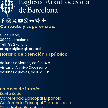
Facebook
Instagram
X / Twitter
YouTube
WhatsApp
Flickr
Radio Estel
Catalunya Cristiana
Contacto y sugerencias:
C. del Bisbe, 5
08002 Barcelona
Telf. 93 270 10 10
secgral@arqbcn.cat
Horario de atención al público:
de lunes a viernes, de 9 a 14 h.
Visitas al Archivo Diocesano:
de lunes a jueves, de 10 a 13 h.
Enlaces de interés:
Santa Sede
Conferencia Episcopal Española
Conferencia Episcopal Tarraconense
Catedral de Barcelona