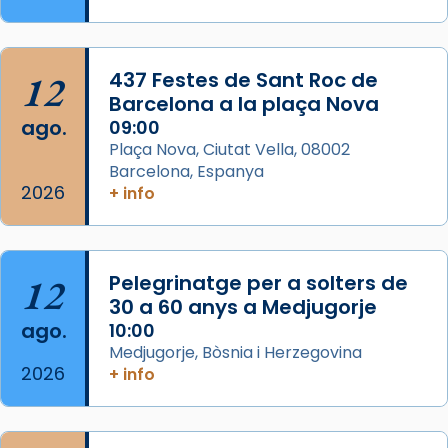
Memòria de les santes Juliana i
Semproniana, verges i màrtirs.
Acompanyant la història de sant Cugat, a
12
437 Festes de Sant Roc de
partir de l’Edat Mitjana sorgeix la tradició
Barcelona a la plaça Nova
que les santes Juliana (“relatiu a Júlia”) i
ago.
09:00
Semproniana (“relatiu a Semprònia =
Plaça Nova, Ciutat Vella, 08002
eterna”) són deixebles seves. I l’any 1667, el
Barcelona, Espanya
2026
frare Joan Gaspar Roig, afirma en una obra
+ info
que les santes són filles de l’antiga Iluro.
Mataró en reivindicarà les relíq
...
Ver más
12
Pelegrinatge per a solters de
Foto
30 a 60 anys a Medjugorje
ago.
10:00
View on Facebook
·
Share
Medjugorje, Bòsnia i Herzegovina
2026
+ info