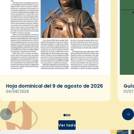
Hoja dominical del 9 de agosto de 2026
Guía
04/08/2026
31/0
Ver todo