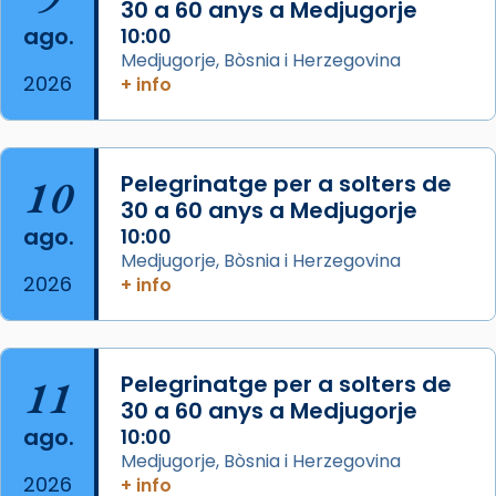
30 a 60 anys a Medjugorje
2 weeks ago
ago.
10:00
Aquest dilluns, 27 de juliol, ha tingut lloc la
Medjugorje, Bòsnia i Herzegovina
missa d’acció de gràcies en agraïment al
2026
+ info
comitè organitzador de la visita apostòlica
del Sant Pare Lleó XIV a Barcelona, i als
col·laboradors, a la Catedral de Barcelona.
10
Pelegrinatge per a solters de
L’arquebisbe de Barcelona, el cardenal Joan
30 a 60 anys a Medjugorje
Josep Omella, ha presidit la missa i l’ha
ago.
10:00
concelebrat el bisbe auxiliar de Barcelona,
Medjugorje, Bòsnia i Herzegovina
Mons. David Abadías.
2026
+ info
📸 Dr. G. Simón
Foto
11
Pelegrinatge per a solters de
View on Facebook
·
Share
30 a 60 anys a Medjugorje
ago.
10:00
Arquebisbat de Barcelona
Medjugorje, Bòsnia i Herzegovina
2 weeks ago
2026
+ info