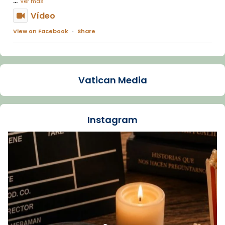
Ver más
Vídeo
View on Facebook
·
Share
Arquebisbat de Barcelona
1 week ago
Vatican Media
La Carmina va patir depressió. Fa gairebé
dos mesos, a l'Estadi Lluís Companys, la
jove va fer arribar el seu testimoni al papa
Instagram
Lleó XIV.
Recupera l'entrevista comp
Vatican
tican News 👇
News
www.vaticannews.va/es/iglesia/news/2026-
07/carmina-historia-depresion-papa-viaje-
espana-testimoni...
Foto