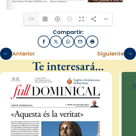
1/4
Compartir:
Facebook
X / Twitter
WhatsApp
Email
Imprimir
Anterior
Siguiente
Te interesará…