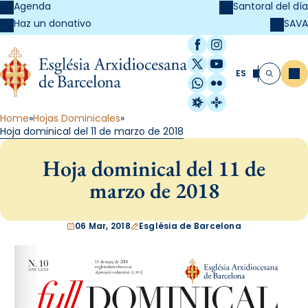
Agenda
Santoral del día
SAVA
Haz un donativo
Facebook
Instagram
X / Twitter
YouTube
ES
Me
Buscar
WhatsApp
Flickr
Radio Estel
Catalunya Cristi
Home
Hojas Dominicales
Hoja dominical del 11 de marzo de 2018
Hoja dominical del 11 de
marzo de 2018
06 Mar, 2018
Església de Barcelona