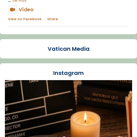
Ver más
Vídeo
View on Facebook
·
Share
Arquebisbat de Barcelona
1 week ago
Vatican Media
La Carmina va patir depressió. Fa gairebé
dos mesos, a l'Estadi Lluís Companys, la
jove va fer arribar el seu testimoni al papa
Instagram
Lleó XIV.
Recupera l'entrevista comp
Vatican
tican News 👇
News
www.vaticannews.va/es/iglesia/news/2026-
07/carmina-historia-depresion-papa-viaje-
espana-testimoni...
Foto