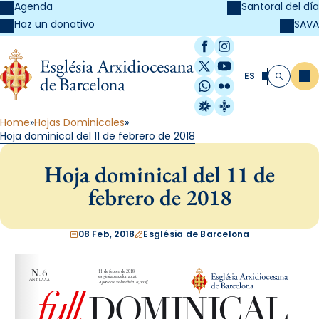
Agenda
Santoral del día
SAVA
Haz un donativo
Facebook
Instagram
X / Twitter
YouTube
ES
Me
Buscar
WhatsApp
Flickr
Radio Estel
Catalunya Cristi
Home
Hojas Dominicales
Hoja dominical del 11 de febrero de 2018
Hoja dominical del 11 de
febrero de 2018
08 Feb, 2018
Església de Barcelona