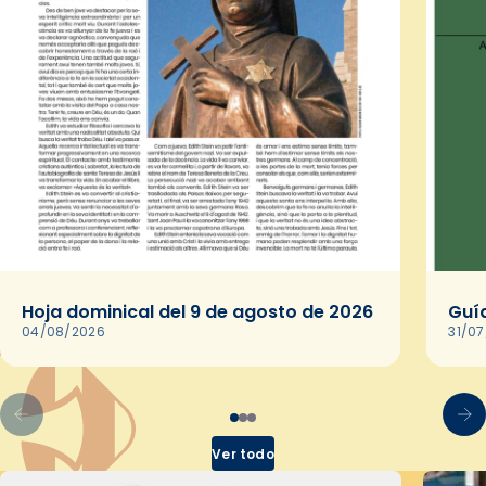
Hoja dominical del 9 de agosto de 2026
Guía
04/08/2026
31/0
Ver todo