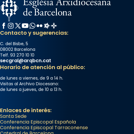
Facebook
Instagram
X / Twitter
YouTube
WhatsApp
Flickr
Radio Estel
Catalunya Cristiana
Contacto y sugerencias:
C. del Bisbe, 5
08002 Barcelona
Telf. 93 270 10 10
secgral@arqbcn.cat
Horario de atención al público:
de lunes a viernes, de 9 a 14 h.
Visitas al Archivo Diocesano:
de lunes a jueves, de 10 a 13 h.
Enlaces de interés:
Santa Sede
Conferencia Episcopal Española
Conferencia Episcopal Tarraconense
Catedral de Barcelona