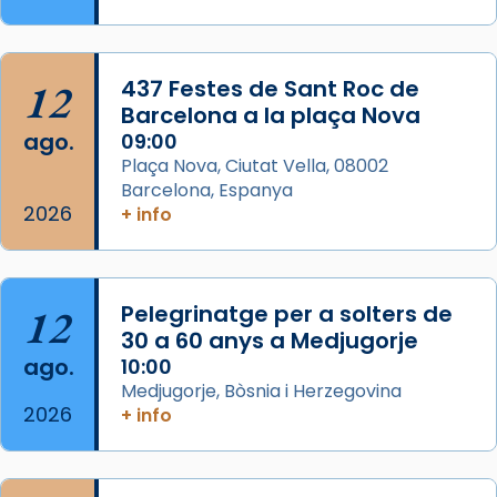
Memòria de les santes Juliana i
Semproniana, verges i màrtirs.
Acompanyant la història de sant Cugat, a
12
437 Festes de Sant Roc de
partir de l’Edat Mitjana sorgeix la tradició
Barcelona a la plaça Nova
que les santes Juliana (“relatiu a Júlia”) i
ago.
09:00
Semproniana (“relatiu a Semprònia =
Plaça Nova, Ciutat Vella, 08002
eterna”) són deixebles seves. I l’any 1667, el
Barcelona, Espanya
2026
frare Joan Gaspar Roig, afirma en una obra
+ info
que les santes són filles de l’antiga Iluro.
Mataró en reivindicarà les relíq
...
Ver más
12
Pelegrinatge per a solters de
Foto
30 a 60 anys a Medjugorje
ago.
10:00
View on Facebook
·
Share
Medjugorje, Bòsnia i Herzegovina
2026
+ info