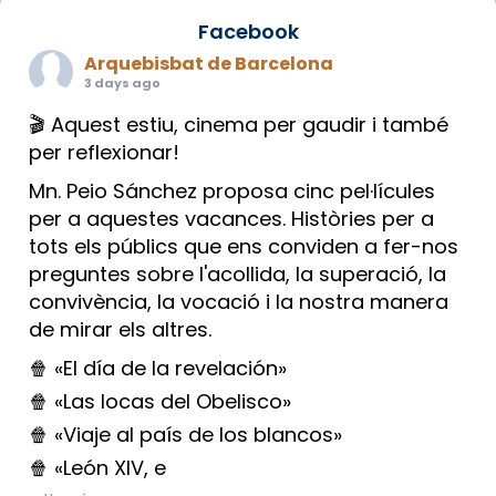
Facebook
Arquebisbat de Barcelona
3 days ago
🎬 Aquest estiu, cinema per gaudir i també
per reflexionar!
Mn. Peio Sánchez proposa cinc pel·lícules
per a aquestes vacances. Històries per a
tots els públics que ens conviden a fer-nos
preguntes sobre l'acollida, la superació, la
convivència, la vocació i la nostra manera
de mirar els altres.
🍿 «El día de la revelación»
🍿 «Las locas del Obelisco»
🍿 «Viaje al país de los blancos»
🍿 «León XIV, e
...