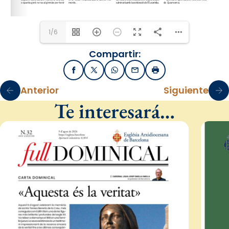
1/6
Compartir:
Facebook
X / Twitter
WhatsApp
Email
Imprimir
Anterior
Siguiente
Te interesará…