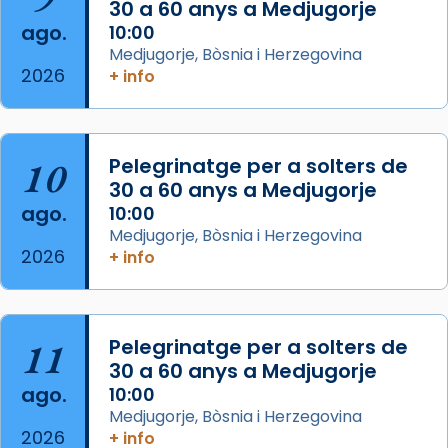
30 a 60 anys a Medjugorje
2 weeks ago
ago.
10:00
Aquest dilluns, 27 de juliol, ha tingut lloc la
Medjugorje, Bòsnia i Herzegovina
missa d’acció de gràcies en agraïment al
2026
+ info
comitè organitzador de la visita apostòlica
del Sant Pare Lleó XIV a Barcelona, i als
col·laboradors, a la Catedral de Barcelona.
10
Pelegrinatge per a solters de
L’arquebisbe de Barcelona, el cardenal Joan
30 a 60 anys a Medjugorje
Josep Omella, ha presidit la missa i l’ha
ago.
10:00
concelebrat el bisbe auxiliar de Barcelona,
Medjugorje, Bòsnia i Herzegovina
Mons. David Abadías.
2026
+ info
📸 Dr. G. Simón
Foto
11
Pelegrinatge per a solters de
View on Facebook
·
Share
30 a 60 anys a Medjugorje
ago.
10:00
Arquebisbat de Barcelona
Medjugorje, Bòsnia i Herzegovina
2 weeks ago
2026
+ info