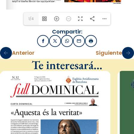
1/4
Compartir:
Facebook
X / Twitter
WhatsApp
Email
Imprimir
Anterior
Siguiente
Te interesará…