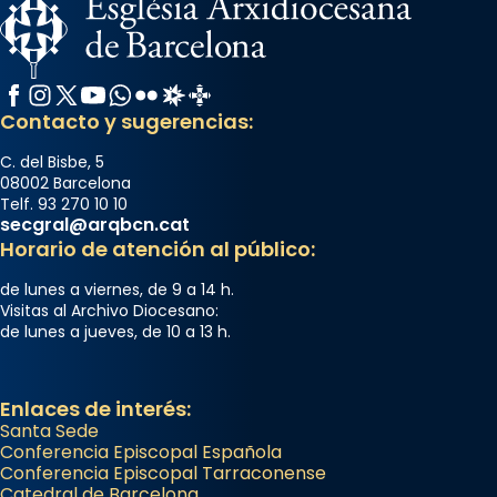
Facebook
Instagram
X / Twitter
YouTube
WhatsApp
Flickr
Radio Estel
Catalunya Cristiana
Contacto y sugerencias:
C. del Bisbe, 5
08002 Barcelona
Telf. 93 270 10 10
secgral@arqbcn.cat
Horario de atención al público:
de lunes a viernes, de 9 a 14 h.
Visitas al Archivo Diocesano:
de lunes a jueves, de 10 a 13 h.
Enlaces de interés:
Santa Sede
Conferencia Episcopal Española
Conferencia Episcopal Tarraconense
Catedral de Barcelona