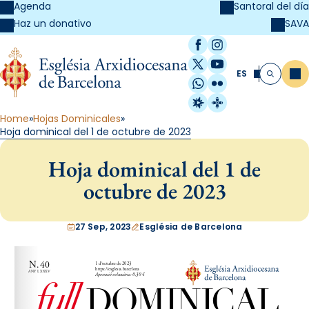
Agenda
Santoral del día
SAVA
Haz un donativo
Facebook
Instagram
X / Twitter
YouTube
ES
Me
Buscar
WhatsApp
Flickr
Radio Estel
Catalunya Cristi
Home
Hojas Dominicales
Hoja dominical del 1 de octubre de 2023
Hoja dominical del 1 de
octubre de 2023
27 Sep, 2023
Església de Barcelona