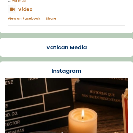
Ver más
Vídeo
View on Facebook
·
Share
Arquebisbat de Barcelona
1 week ago
Vatican Media
La Carmina va patir depressió. Fa gairebé
dos mesos, a l'Estadi Lluís Companys, la
jove va fer arribar el seu testimoni al papa
Instagram
Lleó XIV.
Recupera l'entrevista comp
Vatican
tican News 👇
News
www.vaticannews.va/es/iglesia/news/2026-
07/carmina-historia-depresion-papa-viaje-
espana-testimoni...
Foto