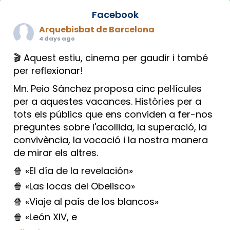
Facebook
Arquebisbat de Barcelona
4 days ago
🎬 Aquest estiu, cinema per gaudir i també
per reflexionar!
Mn. Peio Sánchez proposa cinc pel·lícules
per a aquestes vacances. Històries per a
tots els públics que ens conviden a fer-nos
preguntes sobre l'acollida, la superació, la
convivència, la vocació i la nostra manera
de mirar els altres.
🍿 «El día de la revelación»
🍿 «Las locas del Obelisco»
🍿 «Viaje al país de los blancos»
🍿 «León XIV, e
...