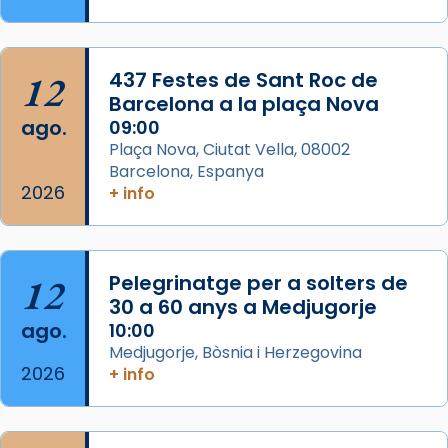
Memòria de les santes Juliana i
Semproniana, verges i màrtirs.
Acompanyant la història de sant Cugat, a
12
437 Festes de Sant Roc de
partir de l’Edat Mitjana sorgeix la tradició
Barcelona a la plaça Nova
que les santes Juliana (“relatiu a Júlia”) i
ago.
09:00
Semproniana (“relatiu a Semprònia =
Plaça Nova, Ciutat Vella, 08002
eterna”) són deixebles seves. I l’any 1667, el
Barcelona, Espanya
2026
frare Joan Gaspar Roig, afirma en una obra
+ info
que les santes són filles de l’antiga Iluro.
Mataró en reivindicarà les relíq
...
Ver más
12
Pelegrinatge per a solters de
Foto
30 a 60 anys a Medjugorje
ago.
10:00
View on Facebook
·
Share
Medjugorje, Bòsnia i Herzegovina
2026
+ info