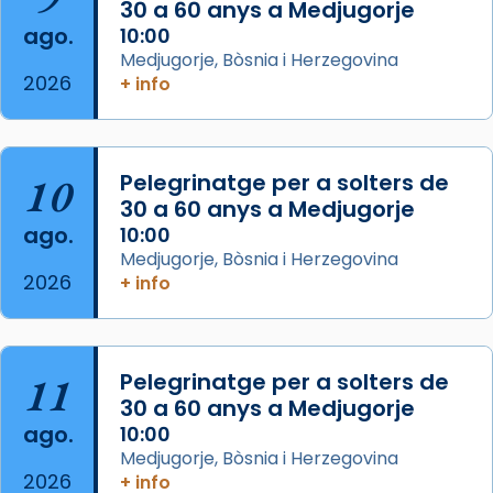
30 a 60 anys a Medjugorje
2 weeks ago
ago.
10:00
Aquest dilluns, 27 de juliol, ha tingut lloc la
Medjugorje, Bòsnia i Herzegovina
missa d’acció de gràcies en agraïment al
2026
+ info
comitè organitzador de la visita apostòlica
del Sant Pare Lleó XIV a Barcelona, i als
col·laboradors, a la Catedral de Barcelona.
10
Pelegrinatge per a solters de
L’arquebisbe de Barcelona, el cardenal Joan
30 a 60 anys a Medjugorje
Josep Omella, ha presidit la missa i l’ha
ago.
10:00
concelebrat el bisbe auxiliar de Barcelona,
Medjugorje, Bòsnia i Herzegovina
Mons. David Abadías.
2026
+ info
📸 Dr. G. Simón
Foto
11
Pelegrinatge per a solters de
View on Facebook
·
Share
30 a 60 anys a Medjugorje
ago.
10:00
Arquebisbat de Barcelona
Medjugorje, Bòsnia i Herzegovina
2 weeks ago
2026
+ info