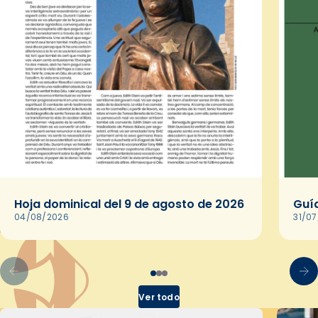
Hoja dominical del 9 de agosto de 2026
Guía
04/08/2026
31/0
Ver todo