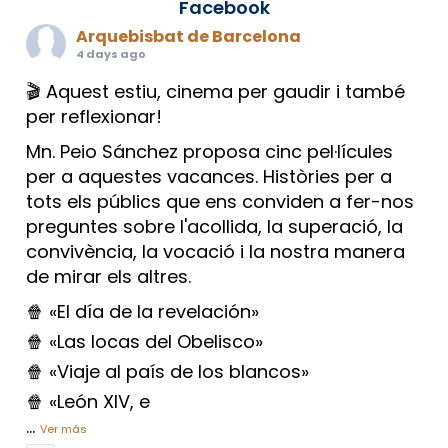
Facebook
Arquebisbat de Barcelona
4 days ago
🎬 Aquest estiu, cinema per gaudir i també
per reflexionar!
Mn. Peio Sánchez proposa cinc pel·lícules
per a aquestes vacances. Històries per a
tots els públics que ens conviden a fer-nos
preguntes sobre l'acollida, la superació, la
convivència, la vocació i la nostra manera
de mirar els altres.
🍿 «El día de la revelación»
🍿 «Las locas del Obelisco»
🍿 «Viaje al país de los blancos»
🍿 «León XIV, e
...
Ver más