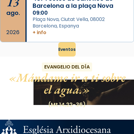
13
Barcelona a la plaça Nova
ago.
09:00
Plaça Nova, Ciutat Vella, 08002
Barcelona, Espanya
2026
+ info
Eventos
EVANGELIO DEL DÍA
Mándame ir a ti sobre
el agua.
(Mt 14,22-36)