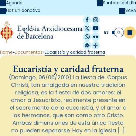
Agenda
Santoral del día
SAVA
Haz un donativo
Facebook
Instagram
X / Twitter
YouTube
ES
Me
Buscar
WhatsApp
Flickr
Radio Estel
Catalunya Cristi
Home
Documentos
Eucaristía y caridad fraterna
Eucaristía y caridad fraterna
(Domingo, 06/06/2010) La fiesta del Corpus
Christi, tan arraigada en nuestra tradición
religiosa, es la fiesta de dos amores: el
amor a Jesucristo, realmente presente en
el sacramento de la eucaristía, y el amor a
los hermanos, que son como otro Cristo.
Ambas dimensiones de esta única fiesta
no pueden separarse. Hay en la Iglesia […]