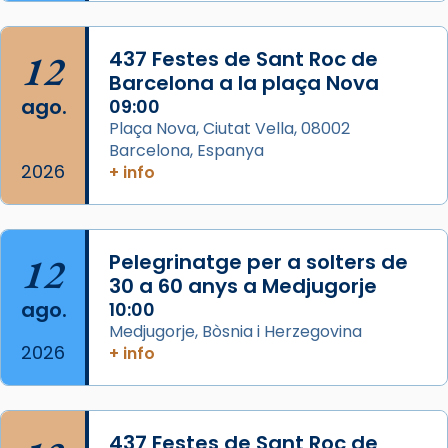
Semproniana, verges i màrtirs.
Acompanyant la història de sant Cugat, a
12
437 Festes de Sant Roc de
partir de l’Edat Mitjana sorgeix la tradició
Barcelona a la plaça Nova
que les santes Juliana (“relatiu a Júlia”) i
ago.
09:00
Semproniana (“relatiu a Semprònia =
Plaça Nova, Ciutat Vella, 08002
eterna”) són deixebles seves. I l’any 1667, el
Barcelona, Espanya
2026
frare Joan Gaspar Roig, afirma en una obra
+ info
que les santes són filles de l’antiga Iluro.
Mataró en reivindicarà les relíq
...
Ver más
12
Pelegrinatge per a solters de
Foto
30 a 60 anys a Medjugorje
ago.
10:00
View on Facebook
·
Share
Medjugorje, Bòsnia i Herzegovina
2026
+ info
437 Festes de Sant Roc de