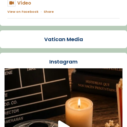
Vídeo
View on Facebook
·
Share
Arquebisbat de Barcelona
1 week ago
Vatican Media
La Carmina va patir depressió. Fa gairebé
dos mesos, a l'Estadi Lluís Companys, la
jove va fer arribar el seu testimoni al papa
Instagram
Lleó XIV.
Recupera l'entrevista comp
Vatican
tican News 👇
News
www.vaticannews.va/es/iglesia/news/2026-
07/carmina-historia-depresion-papa-viaje-
espana-testimoni...
Foto
View on Facebook
·
Share