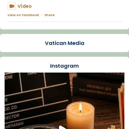
Vídeo
View on Facebook
·
Share
Arquebisbat de Barcelona
1 week ago
Vatican Media
La Carmina va patir depressió. Fa gairebé
dos mesos, a l'Estadi Lluís Companys, la
jove va fer arribar el seu testimoni al papa
Instagram
Lleó XIV.
Recupera l'entrevista comp
Vatican
tican News 👇
News
www.vaticannews.va/es/iglesia/news/2026-
07/carmina-historia-depresion-papa-viaje-
espana-testimoni...
Foto
View on Facebook
·
Share