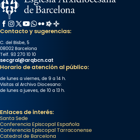
Facebook
Instagram
X / Twitter
YouTube
WhatsApp
Flickr
Radio Estel
Catalunya Cristiana
Contacto y sugerencias:
C. del Bisbe, 5
08002 Barcelona
Telf. 93 270 10 10
secgral@arqbcn.cat
Horario de atención al público:
de lunes a viernes, de 9 a 14 h.
Visitas al Archivo Diocesano:
de lunes a jueves, de 10 a 13 h.
Enlaces de interés:
Santa Sede
Conferencia Episcopal Española
Conferencia Episcopal Tarraconense
Catedral de Barcelona