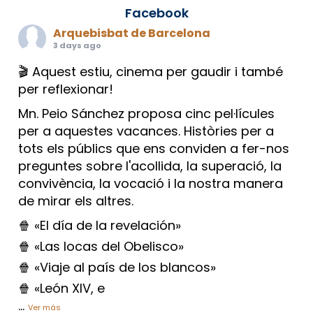
Facebook
Arquebisbat de Barcelona
3 days ago
🎬 Aquest estiu, cinema per gaudir i també
per reflexionar!
Mn. Peio Sánchez proposa cinc pel·lícules
per a aquestes vacances. Històries per a
tots els públics que ens conviden a fer-nos
preguntes sobre l'acollida, la superació, la
convivència, la vocació i la nostra manera
de mirar els altres.
🍿 «El día de la revelación»
🍿 «Las locas del Obelisco»
🍿 «Viaje al país de los blancos»
🍿 «León XIV, e
...
Ver más