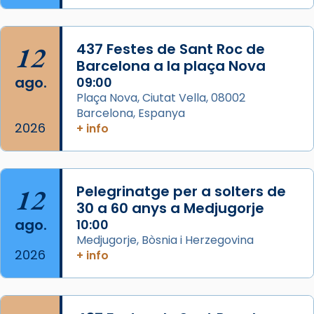
Semproniana, verges i màrtirs.
Acompanyant la història de sant Cugat, a
12
437 Festes de Sant Roc de
partir de l’Edat Mitjana sorgeix la tradició
Barcelona a la plaça Nova
que les santes Juliana (“relatiu a Júlia”) i
ago.
09:00
Semproniana (“relatiu a Semprònia =
Plaça Nova, Ciutat Vella, 08002
eterna”) són deixebles seves. I l’any 1667, el
Barcelona, Espanya
2026
frare Joan Gaspar Roig, afirma en una obra
+ info
que les santes són filles de l’antiga Iluro.
Mataró en reivindicarà les relíq
...
Ver más
12
Pelegrinatge per a solters de
Foto
30 a 60 anys a Medjugorje
ago.
10:00
View on Facebook
·
Share
Medjugorje, Bòsnia i Herzegovina
2026
+ info