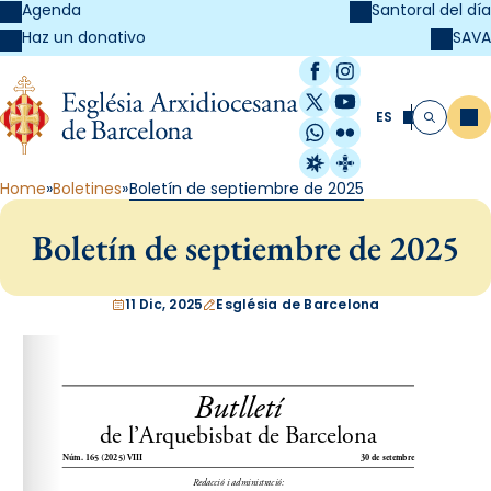
Agenda
Santoral del día
SAVA
Haz un donativo
Facebook
Instagram
X / Twitter
YouTube
ES
Me
Buscar
WhatsApp
Flickr
Radio Estel
Catalunya Cristi
Home
Boletines
Boletín de septiembre de 2025
Boletín de septiembre de 2025
11 Dic, 2025
Església de Barcelona