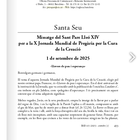
press@arqbcn.cat
A/e: 
 – Web: https://esglesia.barcelona