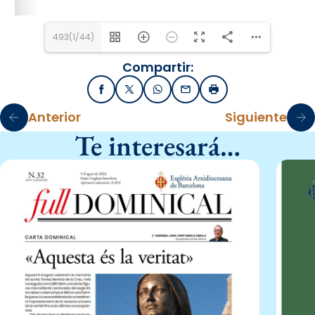
493(1/44)
Compartir:
Facebook
X / Twitter
WhatsApp
Email
Imprimir
Anterior
Siguiente
Te interesará…