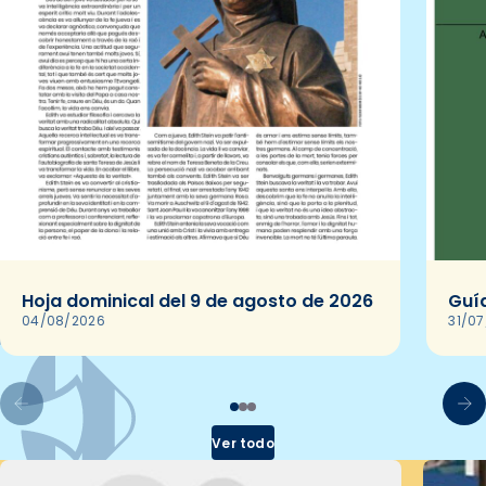
Hoja dominical del 9 de agosto de 2026
Guía
04/08/2026
31/0
Ver todo