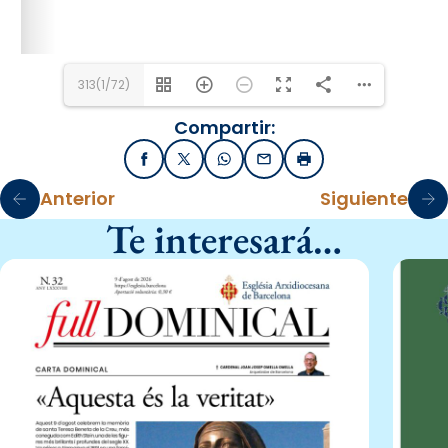
313(1/72)
Compartir:
Facebook
X / Twitter
WhatsApp
Email
Imprimir
Anterior
Siguiente
Te interesará…