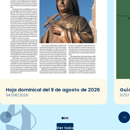
Hoja dominical del 9 de agosto de 2026
Guía
04/08/2026
31/0
Ver todo