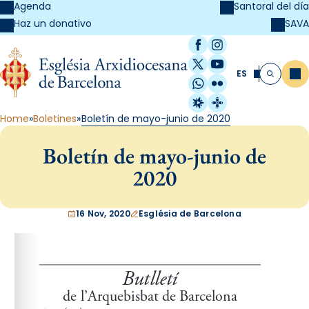
Agenda
Santoral del día
SAVA
Haz un donativo
Facebook
Instagram
X / Twitter
YouTube
ES
Me
Buscar
WhatsApp
Flickr
Radio Estel
Catalunya Cristi
Home
Boletines
Boletín de mayo-junio de 2020
Boletín de mayo-junio de
2020
16 Nov, 2020
Església de Barcelona