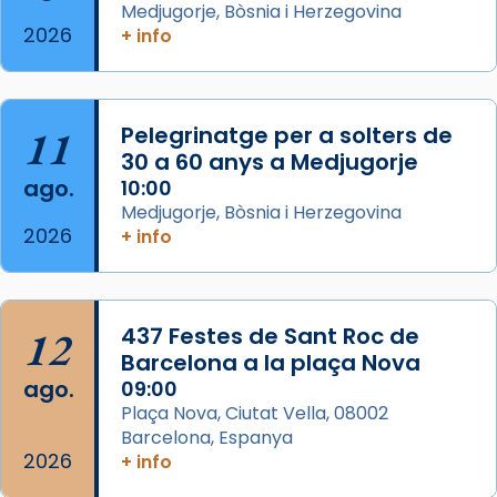
Medjugorje, Bòsnia i Herzegovina
2026
Memòria de les santes Juliana i
+ info
Semproniana, verges i màrtirs.
Acompanyant la història de sant Cugat, a
partir de l’Edat Mitjana sorgeix la tradició
11
Pelegrinatge per a solters de
que les santes Juliana (“relatiu a Júlia”) i
30 a 60 anys a Medjugorje
Semproniana (“relatiu a Semprònia =
ago.
10:00
eterna”) són deixebles seves. I l’any 1667, el
Medjugorje, Bòsnia i Herzegovina
2026
+ info
frare Joan Gaspar Roig, afirma en una obra
que les santes són filles de l’antiga Iluro.
Mataró en reivindicarà les relíq
...
Ver más
12
437 Festes de Sant Roc de
Foto
Barcelona a la plaça Nova
ago.
09:00
View on Facebook
·
Share
Plaça Nova, Ciutat Vella, 08002
Barcelona, Espanya
2026
+ info