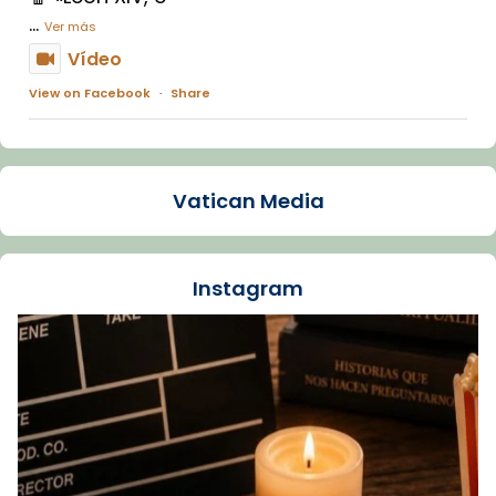
...
Ver más
Vídeo
View on Facebook
·
Share
Arquebisbat de Barcelona
1 week ago
Vatican Media
La Carmina va patir depressió. Fa gairebé
dos mesos, a l'Estadi Lluís Companys, la
jove va fer arribar el seu testimoni al papa
Instagram
Lleó XIV.
Recupera l'entrevista comp
Vatican
tican News 👇
News
www.vaticannews.va/es/iglesia/news/2026-
07/carmina-historia-depresion-papa-viaje-
espana-testimoni...
Foto