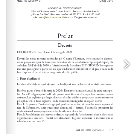
press@arqbcn.cat
A/e: 
 – Web: https://esglesia.barcelona