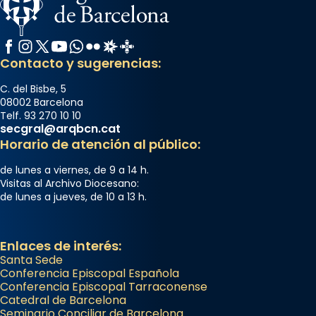
Facebook
Instagram
X / Twitter
YouTube
WhatsApp
Flickr
Radio Estel
Catalunya Cristiana
Contacto y sugerencias:
C. del Bisbe, 5
08002 Barcelona
Telf. 93 270 10 10
secgral@arqbcn.cat
Horario de atención al público:
de lunes a viernes, de 9 a 14 h.
Visitas al Archivo Diocesano:
de lunes a jueves, de 10 a 13 h.
Enlaces de interés:
Santa Sede
Conferencia Episcopal Española
Conferencia Episcopal Tarraconense
Catedral de Barcelona
Seminario Conciliar de Barcelona