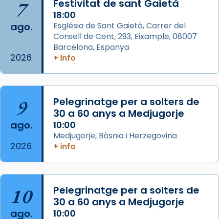
7
Festivitat de sant Gaietà
de Barcelona.
2 weeks ago
18:00
ago.
Església de Sant Gaietà, Carrer del
Aquest dilluns, 27 de juliol, ha tingut lloc la
Consell de Cent, 293, Eixample, 08007
missa d’acció de gràcies en agraïment al
Barcelona, Espanya
comitè organitzador de la visita apostòlica
2026
+ info
del Sant Pare Lleó XIV a Barcelona, i als
col·laboradors, a la Catedral de Barcelona.
L’arquebisbe de Barcelona, el cardenal Joan
9
Pelegrinatge per a solters de
Josep Omella, ha presidit la missa i l’ha
30 a 60 anys a Medjugorje
concelebrat el bisbe auxiliar de Barcelona,
ago.
10:00
Mons. David Abadías.
Medjugorje, Bòsnia i Herzegovina
2026
+ info
📸 Dr. G. Simón
Foto
View on Facebook
·
Share
10
Pelegrinatge per a solters de
30 a 60 anys a Medjugorje
Arquebisbat de Barcelona
ago.
10:00
2 weeks ago