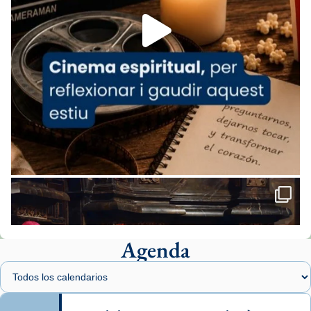
View on Facebook
·
Share
Arquebisbat de Barcelona
1 week ago
«Avui les santes Juliana i Semproniana ens
ajuden a alçar la mirada»
Mons. Sergi Gordo, bisbe de Tortosa, ha
presidit aquest 27 de juliol la missa de Les
Santes de Mataró.
🔗
tinyurl.com/cvu5jmbk
📸 J. Merino
Agenda
Foto
View on Facebook
·
Share
Arquebisbat de Barcelona
is at Catedral