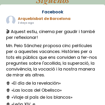
Facebook
Arquebisbat de Barcelona
2 days ago
🎬 Aquest estiu, cinema per gaudir i també
per reflexionar!
Mn. Peio Sánchez proposa cinc pel·lícules
per a aquestes vacances. Històries per a
tots els públics que ens conviden a fer-nos
preguntes sobre l'acollida, la superació, la
convivència, la vocació i la nostra manera
de mirar els altres.
🍿 «El día de la revelación»
🍿 «Las locas del Obelisco»
🍿 «Viaje al país de los blancos»
🍿 «León XIV, e