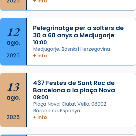
2026
+ info
Semproniana, verges i màrtirs.
Acompanyant la història de sant Cugat, a
partir de l’Edat Mitjana sorgeix la tradició
12
Pelegrinatge per a solters de
que les santes Juliana (“relatiu a Júlia”) i
30 a 60 anys a Medjugorje
Semproniana (“relatiu a Semprònia =
ago.
10:00
eterna”) són deixebles seves. I l’any 1667, el
Medjugorje, Bòsnia i Herzegovina
2026
frare Joan Gaspar Roig, afirma en una obra
+ info
que les santes són filles de l’antiga Iluro.
Mataró en reivindicarà les relíq
...
Ver más
13
437 Festes de Sant Roc de
Foto
Barcelona a la plaça Nova
ago.
09:00
View on Facebook
·
Share
Plaça Nova, Ciutat Vella, 08002
Barcelona, Espanya
2026
+ info