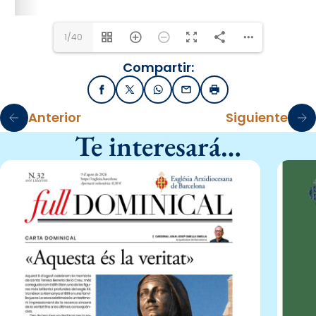
1/40
Compartir:
Facebook
X / Twitter
WhatsApp
Email
Imprimir
Anterior
Siguiente
Te interesará…