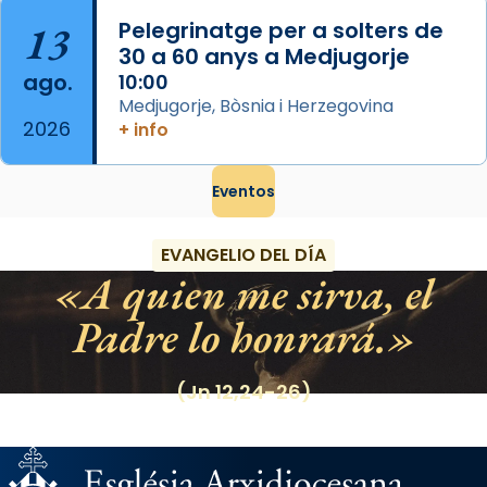
13
Pelegrinatge per a solters de
30 a 60 anys a Medjugorje
ago.
10:00
Medjugorje, Bòsnia i Herzegovina
2026
+ info
Eventos
EVANGELIO DEL DÍA
A quien me sirva, el
Padre lo honrará.
(Jn 12,24-26)