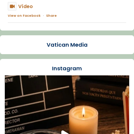
Vídeo
View on Facebook
·
Share
Arquebisbat de Barcelona
2 weeks ago
Vatican Media
La Carmina va patir depressió. Fa gairebé
dos mesos, a l'Estadi Lluís Companys, la
jove va fer arribar el seu testimoni al papa
Instagram
Lleó XIV.
Recupera l'entrevista comp
Vatican
tican News 👇
News
www.vaticannews.va/es/iglesia/news/2026-
07/carmina-historia-depresion-papa-viaje-
espana-testimoni...
Foto
View on Facebook
·
Share