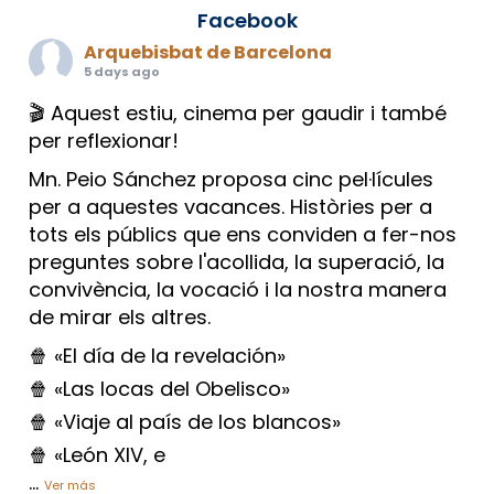
Facebook
Arquebisbat de Barcelona
5 days ago
🎬 Aquest estiu, cinema per gaudir i també
per reflexionar!
Mn. Peio Sánchez proposa cinc pel·lícules
per a aquestes vacances. Històries per a
tots els públics que ens conviden a fer-nos
preguntes sobre l'acollida, la superació, la
convivència, la vocació i la nostra manera
de mirar els altres.
🍿 «El día de la revelación»
🍿 «Las locas del Obelisco»
🍿 «Viaje al país de los blancos»
🍿 «León XIV, e
...
Ver más