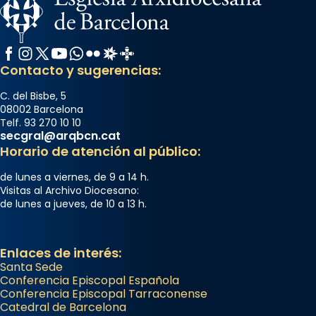
Facebook
Instagram
X / Twitter
YouTube
WhatsApp
Flickr
Radio Estel
Catalunya Cristiana
Contacto y sugerencias:
C. del Bisbe, 5
08002 Barcelona
Telf. 93 270 10 10
secgral@arqbcn.cat
Horario de atención al público:
de lunes a viernes, de 9 a 14 h.
Visitas al Archivo Diocesano:
de lunes a jueves, de 10 a 13 h.
Enlaces de interés:
Santa Sede
Conferencia Episcopal Española
Conferencia Episcopal Tarraconense
Catedral de Barcelona