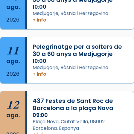
ago.
10:00
Aquest dilluns, 27 de juliol, ha tingut lloc la
Medjugorje, Bòsnia i Herzegovina
missa d’acció de gràcies en agraïment al
2026
+ info
comitè organitzador de la visita apostòlica
del Sant Pare Lleó XIV a Barcelona, i als
col·laboradors, a la Catedral de Barcelona.
11
Pelegrinatge per a solters de
L’arquebisbe de Barcelona, el cardenal Joan
30 a 60 anys a Medjugorje
Josep Omella, ha presidit la missa i l’ha
ago.
10:00
concelebrat el bisbe auxiliar de Barcelona,
Medjugorje, Bòsnia i Herzegovina
Mons. David Abadías.
2026
+ info
📸 Dr. G. Simón
Foto
12
437 Festes de Sant Roc de
View on Facebook
·
Share
Barcelona a la plaça Nova
ago.
09:00
Arquebisbat de Barcelona
Plaça Nova, Ciutat Vella, 08002
2 weeks ago
Barcelona, Espanya
Memòria de les santes Juliana i