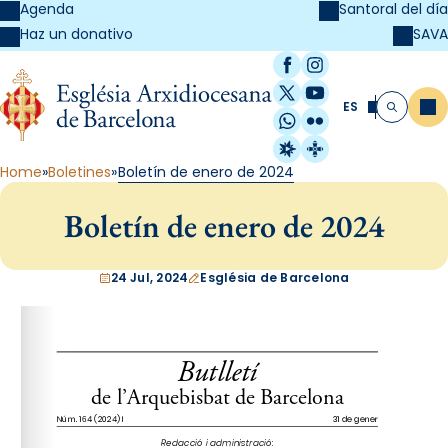
Agenda
Santoral del día
SAVA
Haz un donativo
Facebook
Instagram
X / Twitter
YouTube
ES
Me
Buscar
WhatsApp
Flickr
Radio Estel
Catalunya Cristi
Home
Boletines
Boletín de enero de 2024
Boletín de enero de 2024
24 Jul, 2024
Església de Barcelona