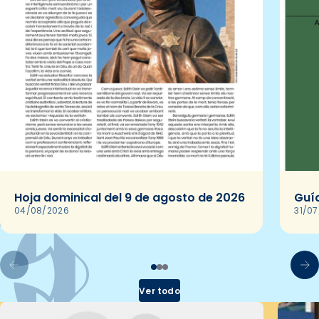
Hoja dominical del 9 de agosto de 2026
Guía
04/08/2026
31/0
Ver todo