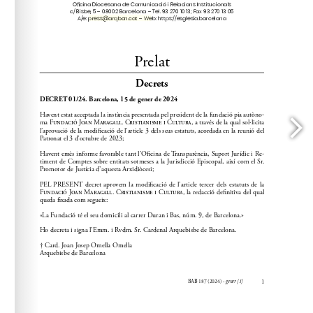
press@arqbcn.cat
A/e: 
 – Web: https://esglesia.barcelona