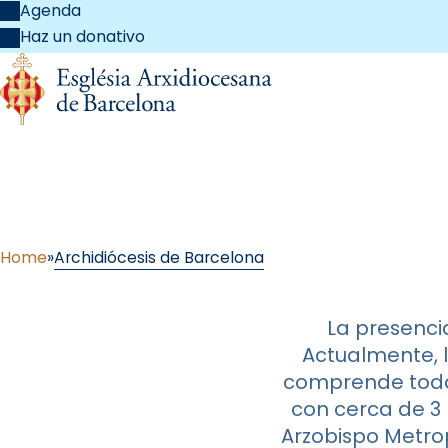
Agenda
Haz un donativo
Archi
Home
Archidiócesis de Barcelona
La presenci
Actualmente, l
comprende toda 
con cerca de 3 
Arzobispo Metro