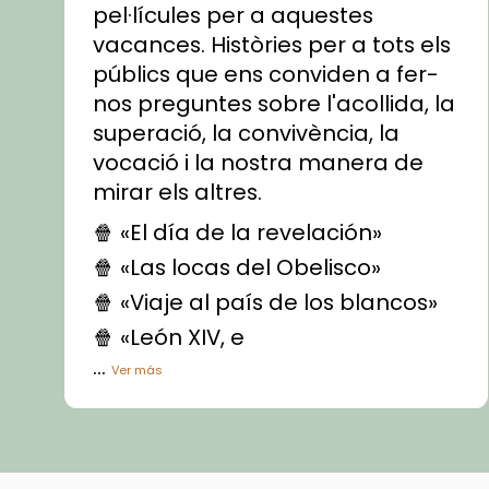
pel·lícules per a aquestes
vacances. Històries per a tots els
públics que ens conviden a fer-
nos preguntes sobre l'acollida, la
superació, la convivència, la
vocació i la nostra manera de
mirar els altres.
🍿 «El día de la revelación»
🍿 «Las locas del Obelisco»
🍿 «Viaje al país de los blancos»
🍿 «León XIV, e
...
Ver más
Vídeo
View on Facebook
·
Share