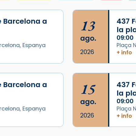
e Barcelona a
13
437 F
la p
ago.
09:00
arcelona, Espanya
Plaça N
2026
+ info
/2026-
e Barcelona a
15
437 F
la p
ago.
09:00
arcelona, Espanya
Plaça N
2026
+ info