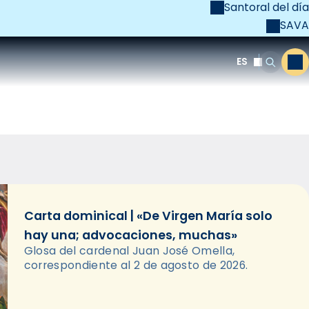
Santoral del día
SAVA
el
unya Cristiana
ES
M
Buscar
Carta dominical | «De Virgen María solo
hay una; advocaciones, muchas»
Glosa del cardenal Juan José Omella,
correspondiente al 2 de agosto de 2026.