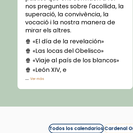
nos preguntes sobre l'acollida, la
superació, la convivència, la
vocació i la nostra manera de
mirar els altres.
🍿 «El día de la revelación»
🍿 «Las locas del Obelisco»
🍿 «Viaje al país de los blancos»
🍿 «León XIV, e
...
Ver más
Vídeo
View on Facebook
·
Share
Arquebisbat de Barcelona
1 week ago
Todos los calendarios
Cardenal O
La Carmina va patir depressió.