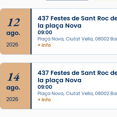
Fa gairebé dos mesos, a l'Estadi
Lluís Companys, la jove va fer
12
437 Festes de Sant Roc d
arribar el seu testimoni al papa
la plaça Nova
Lleó XIV.
ago.
09:00
Recupera l'entrevista
Plaça Nova, Ciutat Vella, 08002 B
comp
tican News 👇
Vatican News
2026
+ info
www.vaticannews.va/es/iglesia/news
07/carmina-historia-depresion-
papa-viaje-espana-testimoni...
14
437 Festes de Sant Roc d
Foto
la plaça Nova
View on Facebook
·
Share
ago.
09:00
Plaça Nova, Ciutat Vella, 08002 B
Arquebisbat de Barcelona
2026
+ info
2 weeks ago
«Avui les santes Juliana i