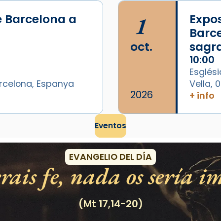
e Barcelona a
1
Expos
Barce
oct.
sagr
10:00
Esglési
arcelona, Espanya
Vella,
2026
+ info
Eventos
EVANGELIO DEL DÍA
rais fe, nada os sería im
(Mt 17,14-20)