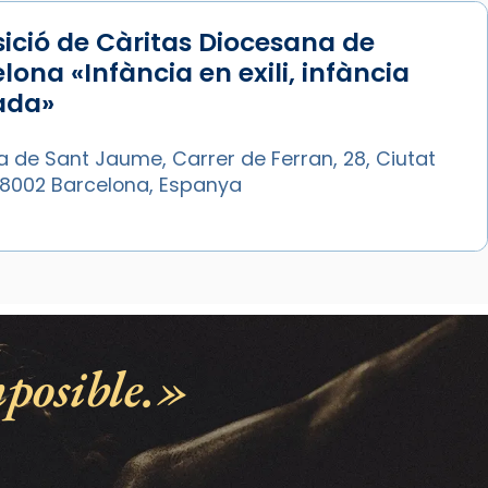
ició de Càritas Diocesana de
lona «Infància en exili, infància
ada»
a de Sant Jaume, Carrer de Ferran, 28, Ciutat
 08002 Barcelona, Espanya
posible.