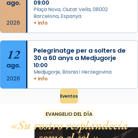
ago.
09:00
Plaça Nova, Ciutat Vella, 08002
Barcelona, Espanya
2026
+ info
12
Pelegrinatge per a solters de
30 a 60 anys a Medjugorje
ago.
10:00
Medjugorje, Bòsnia i Herzegovina
2026
+ info
Eventos
EVANGELIO DEL DÍA
Su rostro resplandecía
como el sol.