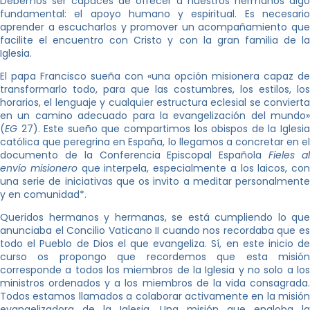
Debemos ser capaces de ofrecer a nuestros hermanos algo
fundamental: el apoyo humano y espiritual. Es necesario
aprender a escucharlos y promover un acompañamiento que
facilite el encuentro con Cristo y con la gran familia de la
Iglesia.
El papa Francisco sueña con «una opción misionera capaz de
transformarlo todo, para que las costumbres, los estilos, los
horarios, el lenguaje y cualquier estructura eclesial se convierta
en un camino adecuado para la evangelización del mundo»
(
EG
27). Este sueño que compartimos los obispos de la Iglesia
católica que peregrina en España, lo llegamos a concretar en el
documento de la Conferencia Episcopal Española
Fieles a
envío misionero
que interpela, especialmente a los laicos, con
una serie de iniciativas que os invito a meditar personalmente
y en comunidad*.
Queridos hermanos y hermanas, se está cumpliendo lo que
anunciaba el Concilio Vaticano II cuando nos recordaba que es
todo el Pueblo de Dios el que evangeliza. Sí, en este inicio de
curso os propongo que recordemos que esta misión
corresponde a todos los miembros de la Iglesia y no solo a los
ministros ordenados y a los miembros de la vida consagrada.
Todos estamos llamados a colaborar activamente en la misión
evangelizadora de la Iglesia. Una misión que engloba la