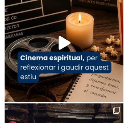
Arquebisbat de Barcelona
is at Catedral
de Barcelona.
1 week ago
Aquest dilluns, 27 de juliol, ha tingut lloc la
missa d’acció de gràcies en agraïment al
comitè organitzador de la visita apostòlica
del Sant Pare Lleó XIV a Barcelona, i als
col·laboradors, a la Catedral de Barcelona.
L’arquebisbe de Barcelona, el cardenal Joan
Josep Omella, ha presidit la missa i l’ha
concelebrat el bisbe auxiliar de Barcelona,
Mons. David Abadías.
📸 Dr. G. Simón
Foto
View on Facebook
·
Share