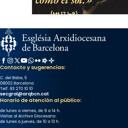
(Mt 17,1-9)
Facebook
Instagram
X / Twitter
YouTube
WhatsApp
Flickr
Radio Estel
Catalunya Cristiana
Contacto y sugerencias:
C. del Bisbe, 5
08002 Barcelona
Telf. 93 270 10 10
secgral@arqbcn.cat
Horario de atención al público:
de lunes a viernes, de 9 a 14 h.
Visitas al Archivo Diocesano:
de lunes a jueves, de 10 a 13 h.