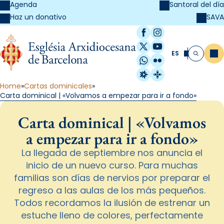
Agenda
Santoral del día
SAVA
Haz un donativo
Facebook
Instagram
X / Twitter
YouTube
ES
Me
Buscar
WhatsApp
Flickr
Radio Estel
Catalunya Cristi
Home
Cartas dominicales
Carta dominical | «Volvamos a empezar para ir a fondo»
Carta dominical | «Volvamos
a empezar para ir a fondo»
La llegada de septiembre nos anuncia el
inicio de un nuevo curso. Para muchas
familias son días de nervios por preparar el
regreso a las aulas de los más pequeños.
Todos recordamos la ilusión de estrenar un
estuche lleno de colores, perfectamente