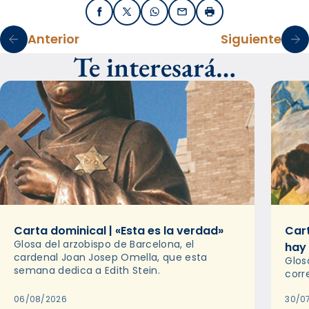
Facebook
X / Twitter
WhatsApp
Email
Imprimir
Anterior
Siguiente
Te interesará…
Carta dominical | «Esta es la verdad»
Cart
Glosa del arzobispo de Barcelona, el
hay
cardenal Joan Josep Omella, que esta
Glos
semana dedica a Edith Stein.
corr
06/08/2026
30/0