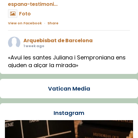
espana-testimoni...
Foto
View on Facebook
·
Share
Arquebisbat de Barcelona
1 week ago
«Avui les santes Juliana i Semproniana ens
ajuden a alçar la mirada»
Mons. Sergi Gordo, bisbe de Tortosa, ha
presidit aquest 27 de juliol la missa de Les
Vatican Media
Santes de Mataró.
🔗
tinyurl.com/cvu5jmbk
📸 J. Merino
Instagram
Foto
View on Facebook
·
Share