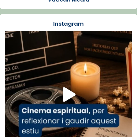
La Carmina va patir depressió. Fa gairebé
dos mesos, a l'Estadi Lluís Companys, la
jove va fer arribar el seu testimoni al papa
Instagram
Lleó XIV.
Recupera l'entrevista comp
Vatican
tican News 👇
News
www.vaticannews.va/es/iglesia/news/2026-
07/carmina-historia-depresion-papa-viaje-
espana-testimoni...
Foto
View on Facebook
·
Share
Arquebisbat de Barcelona
1 week ago
«Avui les santes Juliana i Semproniana ens
ajuden a alçar la mirada»