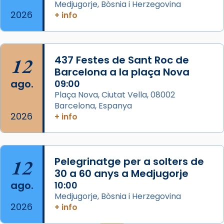
eterna”) són deixebles seves. I l’any 1667, el
Medjugorje, Bòsnia i Herzegovina
2026
+ info
frare Joan Gaspar Roig, afirma en una obra
que les santes són filles de l’antiga Iluro.
Mataró en reivindicarà les relíq
...
Ver más
12
437 Festes de Sant Roc de
Foto
Barcelona a la plaça Nova
ago.
09:00
View on Facebook
·
Share
Plaça Nova, Ciutat Vella, 08002
Barcelona, Espanya
2026
+ info
12
Pelegrinatge per a solters de
30 a 60 anys a Medjugorje
ago.
10:00
Medjugorje, Bòsnia i Herzegovina
2026
+ info