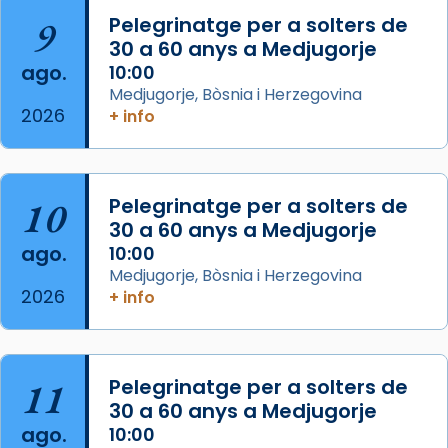
L’arquebisbe de Barcelona, el cardenal Joan
9
Pelegrinatge per a solters de
Josep Omella, ha presidit la missa i l’ha
30 a 60 anys a Medjugorje
concelebrat el bisbe auxiliar de Barcelona,
ago.
10:00
Mons. David Abadías.
Medjugorje, Bòsnia i Herzegovina
2026
+ info
📸 Dr. G. Simón
Foto
View on Facebook
·
Share
10
Pelegrinatge per a solters de
30 a 60 anys a Medjugorje
Arquebisbat de Barcelona
ago.
10:00
2 weeks ago
Medjugorje, Bòsnia i Herzegovina
2026
Memòria de les santes Juliana i
+ info
Semproniana, verges i màrtirs.
Acompanyant la història de sant Cugat, a
partir de l’Edat Mitjana sorgeix la tradició
11
Pelegrinatge per a solters de
que les santes Juliana (“relatiu a Júlia”) i
30 a 60 anys a Medjugorje
Semproniana (“relatiu a Semprònia =
ago.
10:00