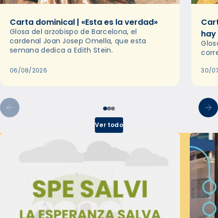
Carta dominical | «Esta es la verdad»
Cart
Glosa del arzobispo de Barcelona, el
hay
cardenal Joan Josep Omella, que esta
Glos
semana dedica a Edith Stein.
corr
06/08/2026
30/0
Ver todo