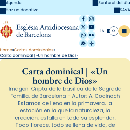
Agenda
Santoral del día
SAVA
Haz un donativo
Facebook
Instagram
X / Twitter
YouTube
ES
Me
Buscar
WhatsApp
Flickr
Radio Estel
Catalunya Cristi
Home
Cartas dominicales
Carta dominical | «Un hombre de Dios»
Carta dominical | «Un
hombre de Dios»
Imagen: Cripta de la basílica de la Sagrada
Familia, de Barcelona – Autor: A. Codinach
Estamos de lleno en la primavera, la
estación en la que la naturaleza, la
creación, estalla en todo su esplendor.
Todo florece, todo se llena de vida, de