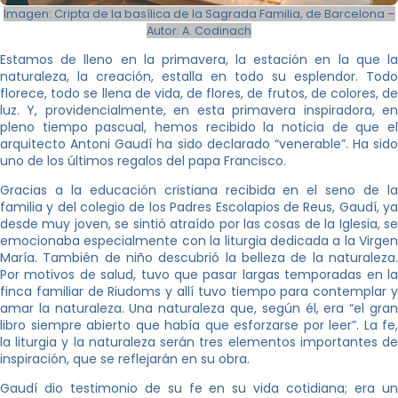
Imagen: Cripta de la basílica de la Sagrada Familia, de Barcelona –
Autor: A. Codinach
Estamos de lleno en la primavera, la estación en la que la
naturaleza, la creación, estalla en todo su esplendor. Todo
florece, todo se llena de vida, de flores, de frutos, de colores, de
luz. Y, providencialmente, en esta primavera inspiradora, en
pleno tiempo pascual, hemos recibido la noticia de que el
arquitecto Antoni Gaudí ha sido declarado “venerable”. Ha sido
uno de los últimos regalos del papa Francisco.
Gracias a la educación cristiana recibida en el seno de la
familia y del colegio de los Padres Escolapios de Reus, Gaudí, ya
desde muy joven, se sintió atraído por las cosas de la Iglesia, se
emocionaba especialmente con la liturgia dedicada a la Virgen
María. También de niño descubrió la belleza de la naturaleza.
Por motivos de salud, tuvo que pasar largas temporadas en la
finca familiar de Riudoms y allí tuvo tiempo para contemplar y
amar la naturaleza. Una naturaleza que, según él, era “el gran
libro siempre abierto que había que esforzarse por leer”. La fe,
la liturgia y la naturaleza serán tres elementos importantes de
inspiración, que se reflejarán en su obra.
Gaudí dio testimonio de su fe en su vida cotidiana; era un