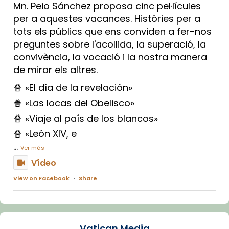
Mn. Peio Sánchez proposa cinc pel·lícules
per a aquestes vacances. Històries per a
tots els públics que ens conviden a fer-nos
preguntes sobre l'acollida, la superació, la
convivència, la vocació i la nostra manera
de mirar els altres.
🍿 «El día de la revelación»
🍿 «Las locas del Obelisco»
🍿 «Viaje al país de los blancos»
🍿 «León XIV, e
...
Ver más
Vídeo
View on Facebook
·
Share
Arquebisbat de Barcelona
1 week ago
Vatican Media