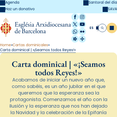
Agenda
Santoral del día
SAVA
Haz un donativo
Facebook
Instagram
X / Twitter
YouTube
ES
Me
Buscar
WhatsApp
Flickr
Radio Estel
Catalunya Cristi
Home
Cartas dominicales
Carta dominical | «¡Seamos todos Reyes!»
Carta dominical | «¡Seamos
todos Reyes!»
Acabamos de iniciar un nuevo año que,
como sabéis, es un año jubilar en el que
queremos que la esperanza sea la
protagonista. Comenzamos el año con la
ilusión y la esperanza que nos han dejado
la Navidad y la celebración de la Epifanía