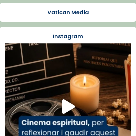
1 week ago
Vatican Media
La Carmina va patir depressió. Fa gairebé
dos mesos, a l'Estadi Lluís Companys, la
jove va fer arribar el seu testimoni al papa
Instagram
Lleó XIV.
Recupera l'entrevista comp
Vatican
tican News 👇
News
www.vaticannews.va/es/iglesia/news/2026-
07/carmina-historia-depresion-papa-viaje-
espana-testimoni...
Foto
View on Facebook
·
Share
Arquebisbat de Barcelona
2 weeks ago