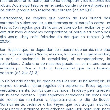
tesoros aquí en la tierra, donde se estropean y los ladrones los
roban. Acumulad tesoros en el cielo, donde no se estropean ni
los roban, porque son tesoros del corazón (cf.
Mt
6,19).
Ciertamente, los regalos que vienen de Dios nunca nos
estorbarán y siempre los guardaremos en el corazón como un
tesoro. Son regalos que disfrutamos cuando los recibimos y, tal
vez, aún más cuando los compartimos, sí, porque tal como nos
dijo Jesús, «hay más felicidad en dar que en recibir» (
Hch
20,35).
Son regalos que no dependen de nuestra economía, sino que
son fruto del Espíritu Santo: el amor, la bondad, la generosidad,
la paz, la paciencia, la amabilidad, el compañerismo, la
solidaridad… Cada uno de nosotros puede ser como una carta
enviada por Dios a toda la humanidad que lleva buenas
noticias (cf.
2Co
3,1-3).
En un mundo herido, los regalos de Dios son un bálsamo; en un
mundo convulso, estos regalos son esperanza. Estos regalos,
verdaderamente, son los que nos hacen felices y permanecen
en nuestro corazón. Ojalá sepamos apreciarlos en estos días
de reuniones familiares y, especialmente, el día de Reyes.
Normalmente, pedimos a los Reyes que nos traigan muchas
cosas para distraernos, para adornar, para lucir, para usar, pero