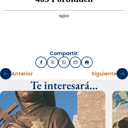
Compartir:
Facebook
X / Twitter
WhatsApp
Email
Imprimir
Anterior
Siguiente
Te interesará…