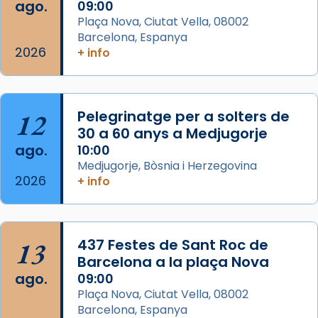
que les santes Juliana (“relatiu a Júlia”) i
ago.
09:00
Semproniana (“relatiu a Semprònia =
Plaça Nova, Ciutat Vella, 08002
eterna”) són deixebles seves. I l’any 1667, el
Barcelona, Espanya
2026
frare Joan Gaspar Roig, afirma en una obra
+ info
que les santes són filles de l’antiga Iluro.
Mataró en reivindicarà les relíq
...
Ver más
12
Pelegrinatge per a solters de
Foto
30 a 60 anys a Medjugorje
ago.
10:00
View on Facebook
·
Share
Medjugorje, Bòsnia i Herzegovina
2026
+ info
13
437 Festes de Sant Roc de
Barcelona a la plaça Nova
ago.
09:00
Plaça Nova, Ciutat Vella, 08002
Barcelona, Espanya