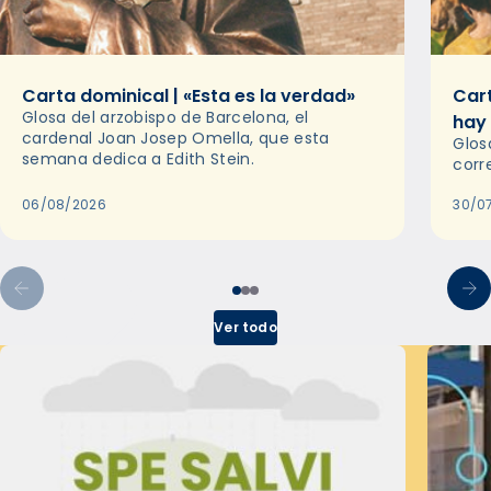
Carta dominical | «Esta es la verdad»
Cart
Glosa del arzobispo de Barcelona, el
hay
cardenal Joan Josep Omella, que esta
Glos
semana dedica a Edith Stein.
corr
06/08/2026
30/0
Ver todo