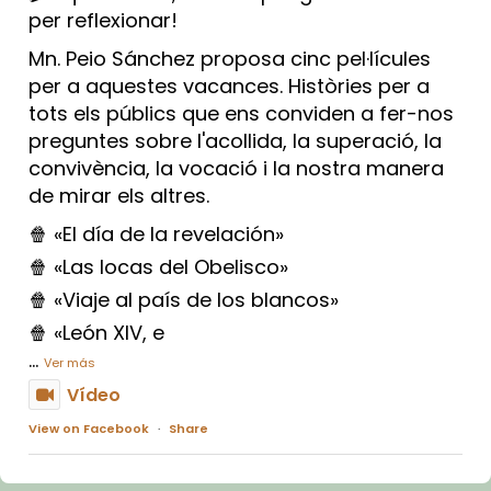
per reflexionar!
Mn. Peio Sánchez proposa cinc pel·lícules
per a aquestes vacances. Històries per a
tots els públics que ens conviden a fer-nos
preguntes sobre l'acollida, la superació, la
convivència, la vocació i la nostra manera
de mirar els altres.
🍿 «El día de la revelación»
🍿 «Las locas del Obelisco»
🍿 «Viaje al país de los blancos»
🍿 «León XIV, e
...
Ver más
Vídeo
View on Facebook
·
Share
Arquebisbat de Barcelona