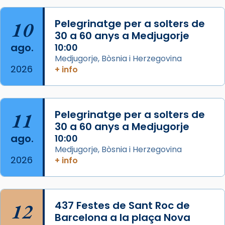
col·laboradors, a la Catedral de Barcelona.
10
Pelegrinatge per a solters de
L’arquebisbe de Barcelona, el cardenal Joan
30 a 60 anys a Medjugorje
Josep Omella, ha presidit la missa i l’ha
ago.
10:00
concelebrat el bisbe auxiliar de Barcelona,
Medjugorje, Bòsnia i Herzegovina
Mons. David Abadías.
2026
+ info
📸 Dr. G. Simón
Foto
11
Pelegrinatge per a solters de
View on Facebook
·
Share
30 a 60 anys a Medjugorje
ago.
10:00
Arquebisbat de Barcelona
Medjugorje, Bòsnia i Herzegovina
2 weeks ago
2026
+ info
Memòria de les santes Juliana i
Semproniana, verges i màrtirs.
Acompanyant la història de sant Cugat, a
12
437 Festes de Sant Roc de
partir de l’Edat Mitjana sorgeix la tradició
Barcelona a la plaça Nova