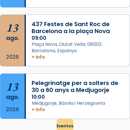
que les santes són filles de l’antiga Iluro.
Mataró en reivindicarà les relíq
...
Ver más
13
437 Festes de Sant Roc de
Foto
Barcelona a la plaça Nova
ago.
09:00
View on Facebook
·
Share
Plaça Nova, Ciutat Vella, 08002
Barcelona, Espanya
2026
+ info
13
Pelegrinatge per a solters de
30 a 60 anys a Medjugorje
ago.
10:00
Medjugorje, Bòsnia i Herzegovina
2026
+ info
Eventos