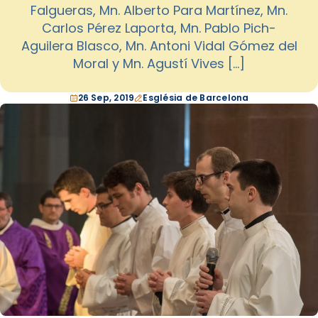
Falgueras, Mn. Alberto Para Martínez, Mn.
Carlos Pérez Laporta, Mn. Pablo Pich-
Aguilera Blasco, Mn. Antoni Vidal Gómez del
Moral y Mn. Agustí Vives […]
26 Sep, 2019
Església de Barcelona