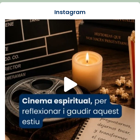
jove va fer arribar el seu testimoni al papa
Instagram
Lleó XIV.
Recupera l'entrevista comp
Vatican
tican News 👇
News
www.vaticannews.va/es/iglesia/news/2026-
07/carmina-historia-depresion-papa-viaje-
espana-testimoni...
Foto
View on Facebook
·
Share
Arquebisbat de Barcelona
2 weeks ago
«Avui les santes Juliana i Semproniana ens
ajuden a alçar la mirada»
Mons. Sergi Gordo, bisbe de Tortosa, ha