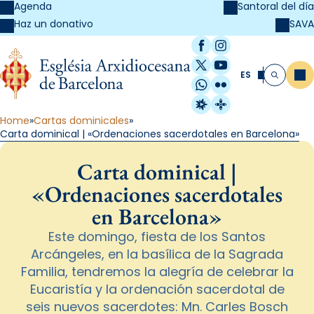
Agenda
Santoral del día
SAVA
Haz un donativo
Facebook
Instagram
X / Twitter
YouTube
ES
Me
Buscar
WhatsApp
Flickr
Radio Estel
Catalunya Cristi
Home
Cartas dominicales
Carta dominical | «Ordenaciones sacerdotales en Barcelona»
Carta dominical |
«Ordenaciones sacerdotales
en Barcelona»
Este domingo, fiesta de los Santos
Arcángeles, en la basílica de la Sagrada
Familia, tendremos la alegría de celebrar la
Eucaristía y la ordenación sacerdotal de
seis nuevos sacerdotes: Mn. Carles Bosch