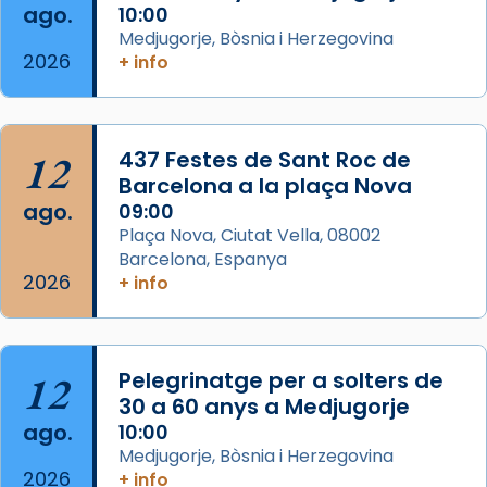
ago.
10:00
concelebrat el bisbe auxiliar de Barcelona,
Medjugorje, Bòsnia i Herzegovina
Mons. David Abadías.
2026
+ info
📸 Dr. G. Simón
Foto
12
437 Festes de Sant Roc de
View on Facebook
·
Share
Barcelona a la plaça Nova
ago.
09:00
Arquebisbat de Barcelona
Plaça Nova, Ciutat Vella, 08002
2 weeks ago
Barcelona, Espanya
Memòria de les santes Juliana i
2026
+ info
Semproniana, verges i màrtirs.
Acompanyant la història de sant Cugat, a
partir de l’Edat Mitjana sorgeix la tradició
12
Pelegrinatge per a solters de
que les santes Juliana (“relatiu a Júlia”) i
30 a 60 anys a Medjugorje
Semproniana (“relatiu a Semprònia =
ago.
10:00
eterna”) són deixebles seves. I l’any 1667, el
Medjugorje, Bòsnia i Herzegovina
2026
frare Joan Gaspar Roig, afirma en una obra
+ info