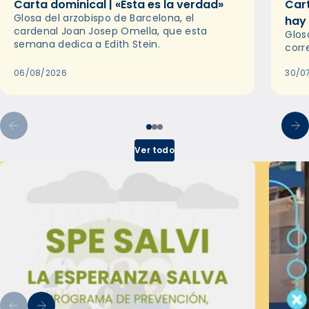
Carta dominical | «Esta es la verdad»
Cart
Glosa del arzobispo de Barcelona, el
hay
cardenal Joan Josep Omella, que esta
Glos
semana dedica a Edith Stein.
corr
06/08/2026
30/0
Ver todo