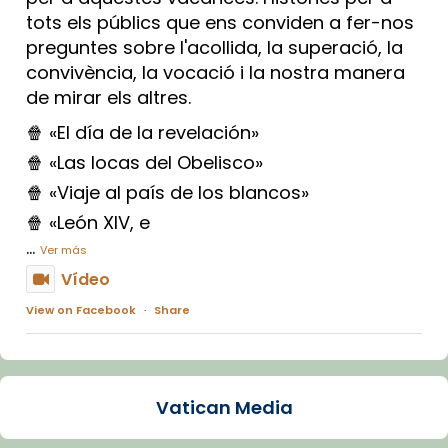
tots els públics que ens conviden a fer-nos
preguntes sobre l'acollida, la superació, la
convivència, la vocació i la nostra manera
de mirar els altres.
🍿 «El día de la revelación»
🍿 «Las locas del Obelisco»
🍿 «Viaje al país de los blancos»
🍿 «León XIV, e
...
Ver más
Vídeo
View on Facebook
·
Share
Arquebisbat de Barcelona
2 weeks ago
Vatican Media
La Carmina va patir depressió. Fa gairebé
dos mesos, a l'Estadi Lluís Companys, la