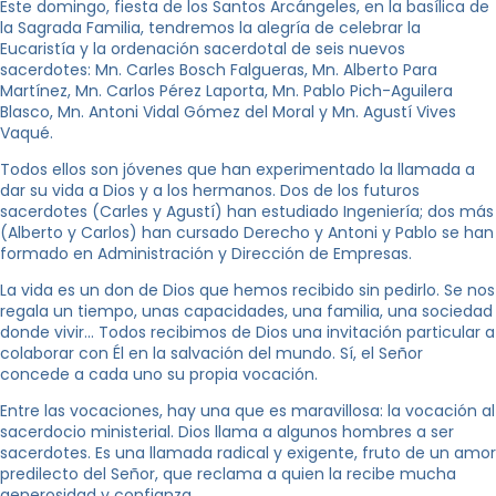
Este domingo, fiesta de los Santos Arcángeles, en la basílica de
la Sagrada Familia, tendremos la alegría de celebrar la
Eucaristía y la ordenación sacerdotal de seis nuevos
sacerdotes: Mn. Carles Bosch Falgueras, Mn. Alberto Para
Martínez, Mn. Carlos Pérez Laporta, Mn. Pablo Pich-Aguilera
Blasco, Mn. Antoni Vidal Gómez del Moral y Mn. Agustí Vives
Vaqué.
Todos ellos son jóvenes que han experimentado la llamada a
dar su vida a Dios y a los hermanos. Dos de los futuros
sacerdotes (Carles y Agustí) han estudiado Ingeniería; dos más
(Alberto y Carlos) han cursado Derecho y Antoni y Pablo se han
formado en Administración y Dirección de Empresas.
La vida es un don de Dios que hemos recibido sin pedirlo. Se nos
regala un tiempo, unas capacidades, una familia, una sociedad
donde vivir… Todos recibimos de Dios una invitación particular a
colaborar con Él en la salvación del mundo. Sí, el Señor
concede a cada uno su propia vocación.
Entre las vocaciones, hay una que es maravillosa: la vocación al
sacerdocio ministerial. Dios llama a algunos hombres a ser
sacerdotes. Es una llamada radical y exigente, fruto de un amor
predilecto del Señor, que reclama a quien la recibe mucha
generosidad y confianza.