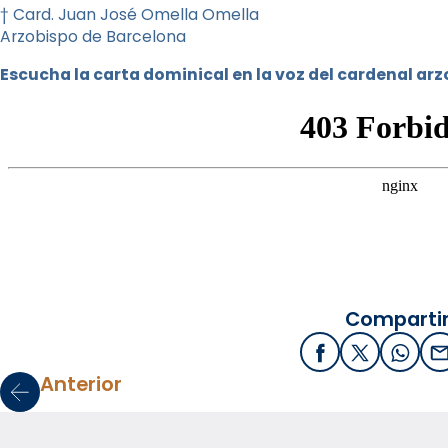
† Card. Juan José Omella Omella
Arzobispo de Barcelona
Escucha la carta dominical en la voz del cardenal ar
Compartir
Facebook
X / Twitter
What
E
Anterior