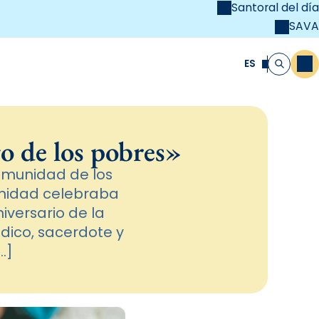
Santoral del día
SAVA
el
unya Cristiana
ES
M
Buscar
o de los pobres»
comunidad de los
unidad celebraba
iversario de la
dico, sacerdote y
…]