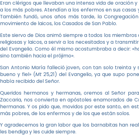
Eran clérigos que llevaban una intensa vida de oración 
a los más pobres. Atendían a los enfermos en sus casas y 
También fundó, unos años más tarde, la Congregació
movimiento de laicos, los Casados de San Pablo.
Este siervo de Dios animó siempre a todos los miembros 
religiosas y laicos, a servir a los necesitados y a transm
del Evangelio. Como él mismo acostumbraba a decir: «ha
sino también hacia el prójimo».
San Antonio María falleció joven, con tan solo treinta y 
bueno y fiel» (
Mt
25,21) del Evangelio, ya que supo pone
había recibido del Señor.
Queridos hermanos y hermanas, oremos al Señor para 
Zaccaria, nos convierta en apóstoles enamorados de Cr
hermanas. Y os pido que, movidos por este santo, en es
más pobres, de los enfermos y de los que están solos.
Y agradecemos la gran labor que los barnabitas han reali
les bendiga y les cuide siempre.