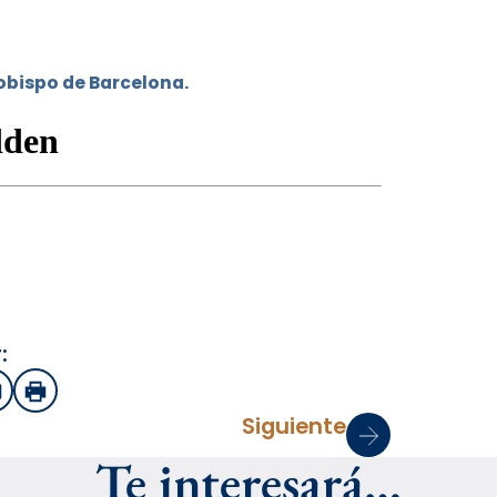
zobispo de Barcelona.
:
sApp
mail
Imprimir
Siguiente
Te interesará…