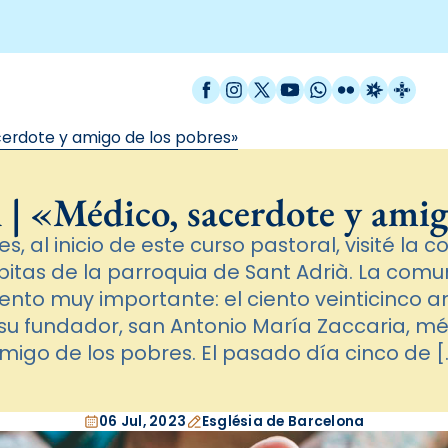
Facebook
Instagram
X / Twitter
YouTube
WhatsApp
Flickr
Radio Est
Catal
cerdote y amigo de los pobres»
 | «Médico, sacerdote y amig
, al inicio de este curso pastoral, visité la 
abitas de la parroquia de Sant Adrià. La com
nto muy importante: el ciento veinticinco an
su fundador, san Antonio María Zaccaria, mé
migo de los pobres. El pasado día cinco de [
06 Jul, 2023
Església de Barcelona