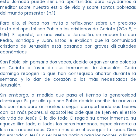
esta Jornada puede ser una oportunidad para «ayudarnos a
meditar sobre nuestro estilo de vida y sobre tantas pobrezas
del mundo presente» (n.1).
Para ello, el Papa nos invita a reflexionar sobre un precioso
texto del apóstol san Pablo a los cristianos de Corinto (
2Co
8,1
9,15). El apóstol, en una visita a Jerusalén, se encuentra con
Pedro, Santiago y Juan. Estos le explican que la comunidad
cristiana de Jerusalén está pasando por graves dificultades
económicas.
San Pablo, sin pensarlo dos veces, decide organizar una colecta
en Corinto a favor de sus hermanos de Jerusalén. Cada
domingo recogen lo que han conseguido ahorrar durante la
semana y lo dan de corazón a los más necesitados de
Jerusalén.
Sin embargo, a medida que pasa el tiempo la generosidad
disminuye. Es por ello que san Pablo decide escribir de nuevo a
los corintios para animarlos a seguir compartiendo sus bienes
con los más pobres. El apóstol les pide que se fijen en el estilo
de vida de Jesús. Él lo dio todo. Él regaló su amor inmenso, su
riqueza ilimitada, a todos los seres humanos, especialmente a
los más necesitados. Como nos dice el evangelista Lucas, Dios
ha enviado a Jesús a ser buena noticia para los pobres, a liberar