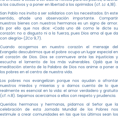
a los cautivos y a poner en libertad a los oprimidos (cf.
Lc
4,18).
San Pablo nos invita a ser solidarios con los necesitados. En este
sentido, añade una observación importante. Compartir
nuestros bienes con nuestros hermanos es un signo de amor.
Es por ello que nos dice: «Cada uno dé como le dicte su
corazón: no a disgusto ni a la fuerza, pues Dios ama al que da
con alegría» (
2Co
9,7).
Cuando acogemos en nuestro corazón el mensaje del
Evangelio descubrimos que el pobre ocupa un lugar especial en
el corazón de Dios. Dios se conmueve ante las injusticias y
escucha el lamento de los más vulnerables. Ojalá que la
meditación atenta de la Palabra de Dios nos anime a poner a
los pobres en el centro de nuestra vida.
Los pobres nos evangelizan porque nos ayudan a afrontar
nuestros miedos y miserias y a darnos cuenta de lo que
realmente es esencial en la vida: el amor verdadero y gratuito
(cf. n.8). Sepamos acercarnos a ellos con respeto y prudencia.
Queridos hermanos y hermanas, pidamos al Señor que la
celebración de esta Jornada Mundial de los Pobres nos
estimule a crear comunidades en las que los últimos sean los