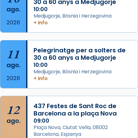
30 a 60 anys a Medjugorje
Arquebisbat de Barcelona
ago.
10:00
2 weeks ago
Medjugorje, Bòsnia i Herzegovina
2026
Memòria de les santes Juliana i
+ info
Semproniana, verges i màrtirs.
Acompanyant la història de sant Cugat, a
partir de l’Edat Mitjana sorgeix la tradició
11
Pelegrinatge per a solters de
que les santes Juliana (“relatiu a Júlia”) i
30 a 60 anys a Medjugorje
Semproniana (“relatiu a Semprònia =
ago.
10:00
eterna”) són deixebles seves. I l’any 1667, el
Medjugorje, Bòsnia i Herzegovina
2026
+ info
frare Joan Gaspar Roig, afirma en una obra
que les santes són filles de l’antiga Iluro.
Mataró en reivindicarà les relíq
...
Ver más
12
437 Festes de Sant Roc de
Foto
Barcelona a la plaça Nova
ago.
09:00
View on Facebook
·
Share
Plaça Nova, Ciutat Vella, 08002
Barcelona, Espanya