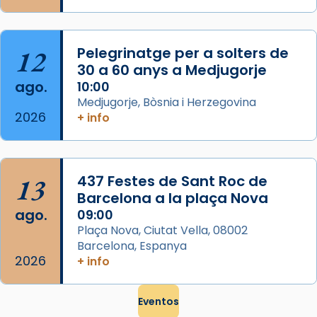
que les santes són filles de l’antiga Iluro.
Mataró en reivindicarà les relíq
...
Ver más
12
Pelegrinatge per a solters de
Foto
30 a 60 anys a Medjugorje
ago.
10:00
View on Facebook
·
Share
Medjugorje, Bòsnia i Herzegovina
2026
+ info
13
437 Festes de Sant Roc de
Barcelona a la plaça Nova
ago.
09:00
Plaça Nova, Ciutat Vella, 08002
Barcelona, Espanya
2026
+ info
Eventos