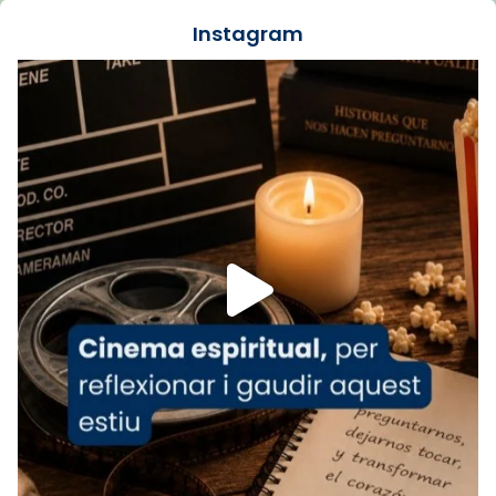
jove va fer arribar el seu testimoni al papa
Instagram
Lleó XIV.
Recupera l'entrevista comp
Vatican
tican News 👇
News
www.vaticannews.va/es/iglesia/news/2026-
07/carmina-historia-depresion-papa-viaje-
espana-testimoni...
Foto
View on Facebook
·
Share
Arquebisbat de Barcelona
2 weeks ago
«Avui les santes Juliana i Semproniana ens
ajuden a alçar la mirada»
Mons. Sergi Gordo, bisbe de Tortosa, ha
presidit aquest 27 de juliol la missa de Les