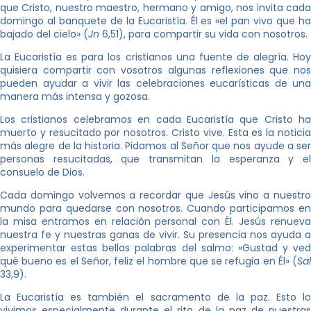
que Cristo, nuestro maestro, hermano y amigo, nos invita cada
domingo al banquete de la Eucaristía. Él es «el pan vivo que ha
bajado del cielo» (
Jn
6,51), para compartir su vida con nosotros.
La Eucaristía es para los cristianos una fuente de alegría. Hoy
quisiera compartir con vosotros algunas reflexiones que nos
pueden ayudar a vivir las celebraciones eucarísticas de una
manera más intensa y gozosa.
Los cristianos celebramos en cada Eucaristía que Cristo ha
muerto y resucitado por nosotros. Cristo vive. Esta es la noticia
más alegre de la historia. Pidamos al Señor que nos ayude a ser
personas resucitadas, que transmitan la esperanza y el
consuelo de Dios.
Cada domingo volvemos a recordar que Jesús vino a nuestro
mundo para quedarse con nosotros. Cuando participamos en
la misa entramos en relación personal con Él. Jesús renueva
nuestra fe y nuestras ganas de vivir. Su presencia nos ayuda a
experimentar estas bellas palabras del salmo: «Gustad y ved
qué bueno es el Señor, feliz el hombre que se refugia en Él» (
Sal
33,9).
La Eucaristía es también el sacramento de la paz. Esto lo
vivimos especialmente durante el rito de la paz de nuestras