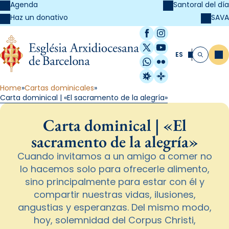
Agenda
Santoral del día
SAVA
Haz un donativo
Facebook
Instagram
X / Twitter
YouTube
ES
Me
Buscar
WhatsApp
Flickr
Radio Estel
Catalunya Cristi
Home
Cartas dominicales
Carta dominical | «El sacramento de la alegría»
Carta dominical | «El
sacramento de la alegría»
Cuando invitamos a un amigo a comer no
lo hacemos solo para ofrecerle alimento,
sino principalmente para estar con él y
compartir nuestras vidas, ilusiones,
angustias y esperanzas. Del mismo modo,
hoy, solemnidad del Corpus Christi,