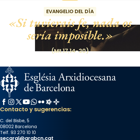
EVANGELIO DEL DÍA
Si tuvierais fe, nada os
sería imposible.
(Mt 17,14-20)
Facebook
Instagram
X / Twitter
YouTube
WhatsApp
Flickr
Radio Estel
Catalunya Cristiana
Contacto y sugerencias:
C. del Bisbe, 5
08002 Barcelona
Telf. 93 270 10 10
secgral@arqbcn.cat