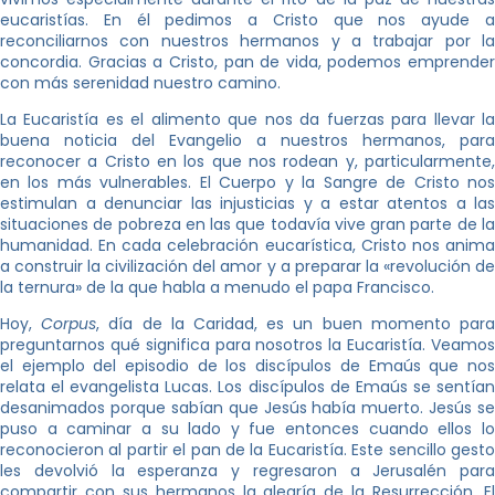
eucaristías. En él pedimos a Cristo que nos ayude a
reconciliarnos con nuestros hermanos y a trabajar por la
concordia. Gracias a Cristo, pan de vida, podemos emprender
con más serenidad nuestro camino.
La Eucaristía es el alimento que nos da fuerzas para llevar la
buena noticia del Evangelio a nuestros hermanos, para
reconocer a Cristo en los que nos rodean y, particularmente,
en los más vulnerables. El Cuerpo y la Sangre de Cristo nos
estimulan a denunciar las injusticias y a estar atentos a las
situaciones de pobreza en las que todavía vive gran parte de la
humanidad. En cada celebración eucarística, Cristo nos anima
a construir la civilización del amor y a preparar la «revolución de
la ternura» de la que habla a menudo el papa Francisco.
Hoy,
Corpus
, día de la Caridad, es un buen momento par
preguntarnos qué significa para nosotros la Eucaristía. Veamos
el ejemplo del episodio de los discípulos de Emaús que nos
relata el evangelista Lucas. Los discípulos de Emaús se sentían
desanimados porque sabían que Jesús había muerto. Jesús se
puso a caminar a su lado y fue entonces cuando ellos lo
reconocieron al partir el pan de la Eucaristía. Este sencillo gesto
les devolvió la esperanza y regresaron a Jerusalén para
compartir con sus hermanos la alegría de la Resurrección. El