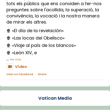
tots els públics que ens conviden a fer-nos
preguntes sobre l'acollida, la superació, la
convivència, la vocació i la nostra manera
de mirar els altres.
🍿 «El día de la revelación»
🍿 «Las locas del Obelisco»
🍿 «Viaje al país de los blancos»
🍿 «León XIV, e
...
Ver más
Vídeo
View on Facebook
·
Share
Arquebisbat de Barcelona
1 week ago
Vatican Media
La Carmina va patir depressió. Fa gairebé
dos mesos, a l'Estadi Lluís Companys, la