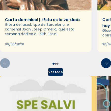
Carta dominical | «Esta es la verdad»
Cart
Glosa del arzobispo de Barcelona, el
hay
cardenal Joan Josep Omella, que esta
Glos
semana dedica a Edith Stein.
corr
06/08/2026
30/0
Ver todo