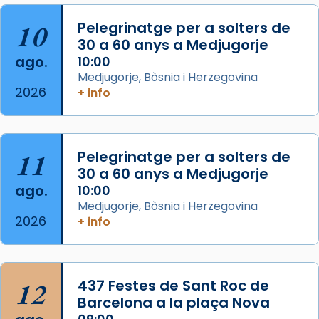
col·laboradors, a la Catedral de Barcelona.
10
Pelegrinatge per a solters de
L’arquebisbe de Barcelona, el cardenal Joan
30 a 60 anys a Medjugorje
Josep Omella, ha presidit la missa i l’ha
ago.
10:00
concelebrat el bisbe auxiliar de Barcelona,
Medjugorje, Bòsnia i Herzegovina
Mons. David Abadías.
2026
+ info
📸 Dr. G. Simón
Foto
11
Pelegrinatge per a solters de
View on Facebook
·
Share
30 a 60 anys a Medjugorje
ago.
10:00
Arquebisbat de Barcelona
Medjugorje, Bòsnia i Herzegovina
2 weeks ago
2026
+ info
Memòria de les santes Juliana i
Semproniana, verges i màrtirs.
Acompanyant la història de sant Cugat, a
12
437 Festes de Sant Roc de
partir de l’Edat Mitjana sorgeix la tradició
Barcelona a la plaça Nova
que les santes Juliana (“relatiu a Júlia”) i