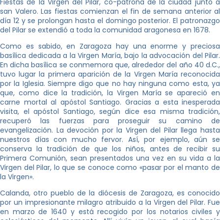
Fiestas de la Virgen del Pilar, co-patrona de la ciudad junto a
san Valero. Las fiestas comienzan el fin de semana anterior al
día 12 y se prolongan hasta el domingo posterior. El patronazgo
del Pilar se extendió a toda la comunidad aragonesa en 1678.
Como es sabido, en Zaragoza hay una enorme y preciosa
basílica dedicada a la Virgen María, bajo la advocación del Pilar.
En dicha basílica se conmemora que, alrededor del año 40 d.C.,
tuvo lugar la primera aparición de la Virgen María reconocida
por la Iglesia. Siempre digo que no hay ninguna como esta, ya
que, como dice la tradición, la Virgen María se apareció en
carne mortal al apóstol Santiago. Gracias a esta inesperada
visita, el apóstol Santiago, según dice esa misma tradición,
recuperó las fuerzas para proseguir su camino de
evangelización. La devoción por la Virgen del Pilar llega hasta
nuestros días con mucho fervor. Así, por ejemplo, aún se
conserva la tradición de que los niños, antes de recibir su
Primera Comunión, sean presentados una vez en su vida a la
Virgen del Pilar, lo que se conoce como «pasar por el manto de
la Virgen».
Calanda, otro pueblo de la diócesis de Zaragoza, es conocido
por un impresionante milagro atribuido a la Virgen del Pilar. Fue
en marzo de 1640 y está recogido por los notarios civiles y