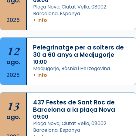
ago.
09:00
Semproniana (“relatiu a Semprònia =
Plaça Nova, Ciutat Vella, 08002
eterna”) són deixebles seves. I l’any 1667, el
Barcelona, Espanya
2026
frare Joan Gaspar Roig, afirma en una obra
+ info
que les santes són filles de l’antiga Iluro.
Mataró en reivindicarà les relíq
...
Ver más
12
Pelegrinatge per a solters de
Foto
30 a 60 anys a Medjugorje
ago.
10:00
View on Facebook
·
Share
Medjugorje, Bòsnia i Herzegovina
2026
+ info
13
437 Festes de Sant Roc de
Barcelona a la plaça Nova
ago.
09:00
Plaça Nova, Ciutat Vella, 08002
Barcelona, Espanya