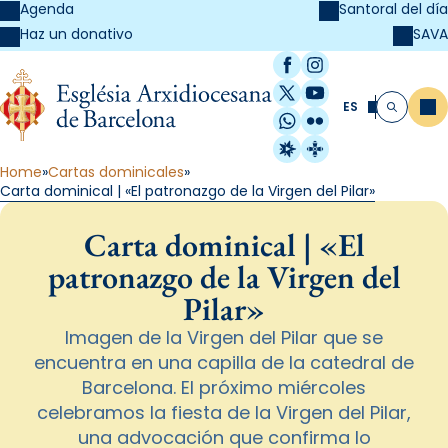
Agenda
Santoral del día
SAVA
Haz un donativo
Facebook
Instagram
X / Twitter
YouTube
ES
Me
Buscar
WhatsApp
Flickr
Radio Estel
Catalunya Cristi
Home
Cartas dominicales
Carta dominical | «El patronazgo de la Virgen del Pilar»
Carta dominical | «El
patronazgo de la Virgen del
Pilar»
Imagen de la Virgen del Pilar que se
encuentra en una capilla de la catedral de
Barcelona. El próximo miércoles
celebramos la fiesta de la Virgen del Pilar,
una advocación que confirma lo