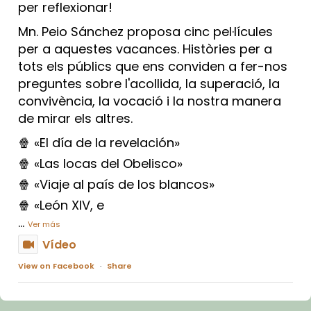
per reflexionar!
Mn. Peio Sánchez proposa cinc pel·lícules
per a aquestes vacances. Històries per a
tots els públics que ens conviden a fer-nos
preguntes sobre l'acollida, la superació, la
convivència, la vocació i la nostra manera
de mirar els altres.
🍿 «El día de la revelación»
🍿 «Las locas del Obelisco»
🍿 «Viaje al país de los blancos»
🍿 «León XIV, e
...
Ver más
Vídeo
View on Facebook
·
Share
Arquebisbat de Barcelona