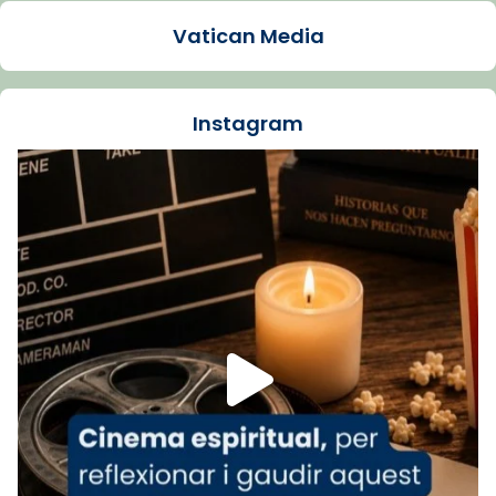
1 week ago
Vatican Media
La Carmina va patir depressió. Fa gairebé
dos mesos, a l'Estadi Lluís Companys, la
jove va fer arribar el seu testimoni al papa
Instagram
Lleó XIV.
Recupera l'entrevista comp
Vatican
tican News 👇
News
www.vaticannews.va/es/iglesia/news/2026-
07/carmina-historia-depresion-papa-viaje-
espana-testimoni...
Foto
View on Facebook
·
Share
Arquebisbat de Barcelona
2 weeks ago
«Avui les santes Juliana i Semproniana ens