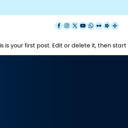
Facebook
Instagram
X / Twitter
YouTube
WhatsApp
Flickr
Radio Est
Catal
his is your first post. Edit or delete it, then start