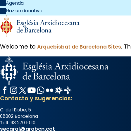
Agenda
Haz un donativo
Welcome to
. T
Arquebisbat de Barcelona Sites
Facebook
Instagram
X / Twitter
YouTube
WhatsApp
Flickr
Radio Estel
Catalunya Cristiana
Contacto y sugerencias:
C. del Bisbe, 5
08002 Barcelona
Telf. 93 270 10 10
secgral@arqbcn.cat