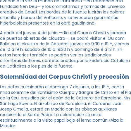
evocan a la vez el mundo de la infancia —en referencia a la
Fundació Nen Déu— y los cromatismos y formas del universo
creativo de Gaudí. Los bordes de la fuente lucirán los colores
amarillo y blanco del Vaticano, y se evocarán geometrías
hiperboloides presentes en la obra gaudiniana.
A partir del jueves 4 de junio —día del Corpus Christi y jornada
de puertas abiertas del claustro—, se podrá visitar el Ou com
Balla en el claustro de la Catedral: jueves de 9:30 a 19 h, viernes
de 10 a 19 h, sábado de 10 a 19:30 h y domingo de 9 a 13 h. En
estos horarios también se podrán ver las tradicionales
alfombras de flores, confeccionadas por la Federació Catalana
de Catifaires a los pies de la fuente.
Solemnidad del Corpus Christi y procesión
Los actos culminarán el domingo 7 de junio, a las 18 h, con la
misa solemne del Santísimo Cuerpo y Sangre de Cristo en el Pla
de la Seu, presidida por el deán de la Catedral de Barcelona, Mn.
Santiago Bueno. El arzobispo de Barcelona, el Cardenal Joan
Josep Omella, estará en Madrid con los obispos auxiliares
recibiendo al Santo Padre. La celebración se unirá
espiritualmente a la visita papal bajo el lema común «Alza la
Mirada».