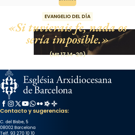
EVANGELIO DEL DÍA
Si tuvierais fe, nada os
sería imposible.
(Mt 17,14-20)
Facebook
Instagram
X / Twitter
YouTube
WhatsApp
Flickr
Radio Estel
Catalunya Cristiana
Contacto y sugerencias:
C. del Bisbe, 5
08002 Barcelona
Telf. 93 270 10 10