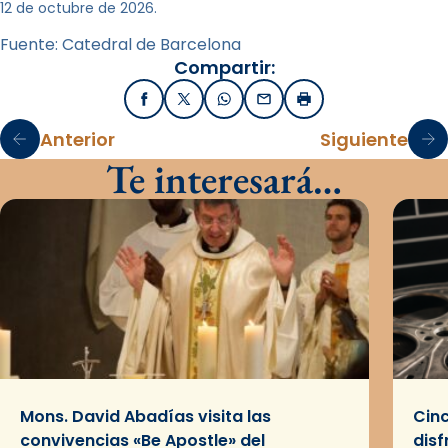
12 de octubre de 2026.
Fuente: Catedral de Barcelona
Compartir:
Facebook
X / Twitter
WhatsApp
Email
Imprimir
Anterior
Siguiente
Te interesará…
Mons. David Abadías visita las
Cinc
convivencias «Be Apostle» del
disf