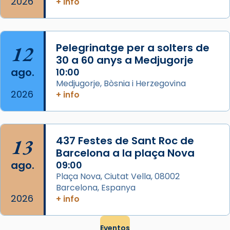
2026
frare Joan Gaspar Roig, afirma en una obra
+ info
que les santes són filles de l’antiga Iluro.
Mataró en reivindicarà les relíq
...
Ver más
12
Pelegrinatge per a solters de
Foto
30 a 60 anys a Medjugorje
ago.
10:00
View on Facebook
·
Share
Medjugorje, Bòsnia i Herzegovina
2026
+ info
13
437 Festes de Sant Roc de
Barcelona a la plaça Nova
ago.
09:00
Plaça Nova, Ciutat Vella, 08002
Barcelona, Espanya
2026
+ info
Eventos