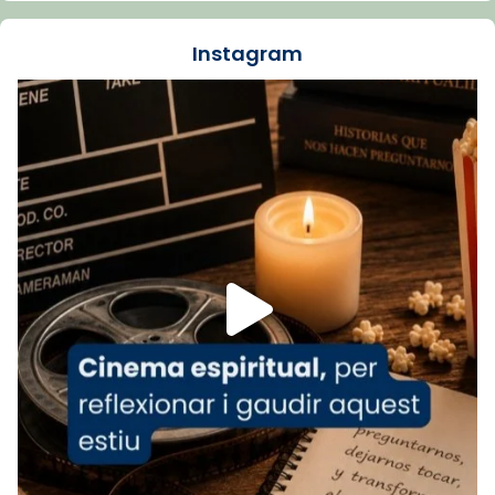
dos mesos, a l'Estadi Lluís Companys, la
jove va fer arribar el seu testimoni al papa
Instagram
Lleó XIV.
Recupera l'entrevista comp
Vatican
tican News 👇
News
www.vaticannews.va/es/iglesia/news/2026-
07/carmina-historia-depresion-papa-viaje-
espana-testimoni...
Foto
View on Facebook
·
Share
Arquebisbat de Barcelona
2 weeks ago
«Avui les santes Juliana i Semproniana ens
ajuden a alçar la mirada»
Mons. Sergi Gordo, bisbe de Tortosa, ha