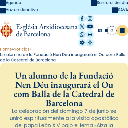
Agenda
Santoral del día
SAVA
Haz un donativo
Facebook
Instagram
X / Twitter
YouTube
ES
Me
Buscar
WhatsApp
Flickr
Radio Estel
Catalunya Cristi
Home
Noticias
Un alumno de la Fundació Nen Déu inaugurará el Ou com Balla
de la Catedral de Barcelona
Un alumno de la Fundació
Nen Déu inaugurará el Ou
com Balla de la Catedral de
Barcelona
La celebración del domingo 7 de junio se
unirá espiritualmente a la visita apostólica
del papa León XIV bajo el lema «Alza la