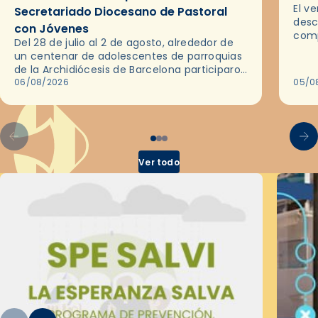
El v
Secretariado Diocesano de Pastoral
desc
con Jóvenes
comp
Del 28 de julio al 2 de agosto, alrededor de
ocas
un centenar de adolescentes de parroquias
histo
de la Archidiócesis de Barcelona participaron
sobr
en las convivencias Be Apostle, organizadas
06/08/2026
05/0
por el Secretariado Diocesano…
Ver todo