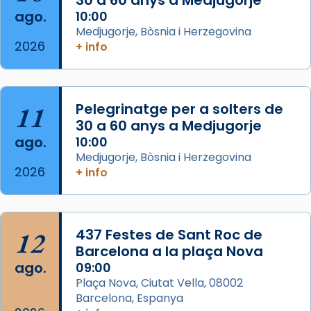
30 a 60 anys a Medjugorje
Josep Omella, ha presidit la missa i l’ha
ago.
10:00
concelebrat el bisbe auxiliar de Barcelona,
Medjugorje, Bòsnia i Herzegovina
Mons. David Abadías.
2026
+ info
📸 Dr. G. Simón
Foto
11
Pelegrinatge per a solters de
View on Facebook
·
Share
30 a 60 anys a Medjugorje
ago.
10:00
Arquebisbat de Barcelona
Medjugorje, Bòsnia i Herzegovina
2 weeks ago
2026
+ info
Memòria de les santes Juliana i
Semproniana, verges i màrtirs.
Acompanyant la història de sant Cugat, a
12
437 Festes de Sant Roc de
partir de l’Edat Mitjana sorgeix la tradició
Barcelona a la plaça Nova
que les santes Juliana (“relatiu a Júlia”) i
ago.
09:00
Semproniana (“relatiu a Semprònia =
Plaça Nova, Ciutat Vella, 08002
eterna”) són deixebles seves. I l’any 1667, el
Barcelona, Espanya