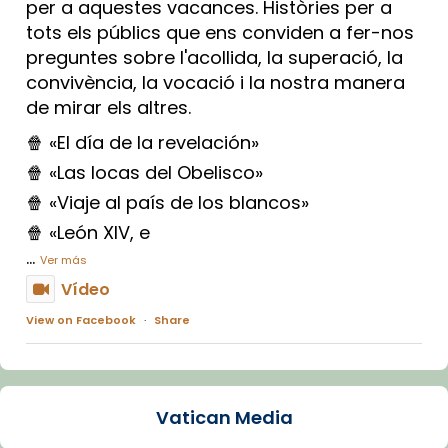
per a aquestes vacances. Històries per a
tots els públics que ens conviden a fer-nos
preguntes sobre l'acollida, la superació, la
convivència, la vocació i la nostra manera
de mirar els altres.
🍿 «El día de la revelación»
🍿 «Las locas del Obelisco»
🍿 «Viaje al país de los blancos»
🍿 «León XIV, e
...
Ver más
Vídeo
View on Facebook
·
Share
Arquebisbat de Barcelona
1 week ago
Vatican Media
La Carmina va patir depressió. Fa gairebé