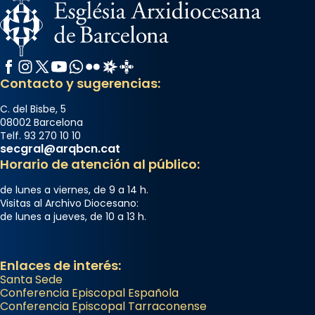
Facebook
Instagram
X / Twitter
YouTube
WhatsApp
Flickr
Radio Estel
Catalunya Cristiana
Contacto y sugerencias:
C. del Bisbe, 5
08002 Barcelona
Telf. 93 270 10 10
secgral@arqbcn.cat
Horario de atención al público:
de lunes a viernes, de 9 a 14 h.
Visitas al Archivo Diocesano:
de lunes a jueves, de 10 a 13 h.
Enlaces de interés:
Santa Sede
Conferencia Episcopal Española
Conferencia Episcopal Tarraconense