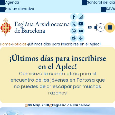
Agenda
Santoral del día
SAVA
Haz un donativo
Facebook
Instagram
X / Twitter
YouTube
ES
Me
Buscar
WhatsApp
Flickr
Radio Estel
Catalunya Cristi
Home
Noticias
¡Últimos días para inscribirse en el Aplec!
¡Últimos días para inscribirse
en el Aplec!
Comienza la cuenta atrás para el
encuentro de los jóvenes en Tortosa que
no puedes dejar escapar por muchas
razones
09 May, 2018
Església de Barcelona