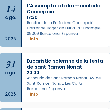
Arquebisbat de Barcelona
is at Catedral
14
L'Assumpta a la Immaculada
de Barcelona.
Concepció
2 weeks ago
ago.
17:30
Aquest dilluns, 27 de juliol, ha tingut lloc la
Basílica de la Puríssima Concepció,
missa d’acció de gràcies en agraïment al
Carrer de Roger de Llúria, 70, Eixample,
comitè organitzador de la visita apostòlica
08009 Barcelona, Espanya
del Sant Pare Lleó XIV a Barcelona, i als
2026
+ info
col·laboradors, a la Catedral de Barcelona.
L’arquebisbe de Barcelona, el cardenal Joan
Josep Omella, ha presidit la missa i l’ha
31
Eucaristia solemne de la festa
concelebrat el bisbe auxiliar de Barcelona,
de sant Ramon Nonat
Mons. David Abadías.
ago.
20:00
Avinguda de Sant Ramon Nonat, Av. de
📸 Dr. G. Simón
Sant Ramon Nonat, Les Corts,
Foto
Barcelona, Espanya
2026
+ info
View on Facebook
·
Share
Arquebisbat de Barcelona