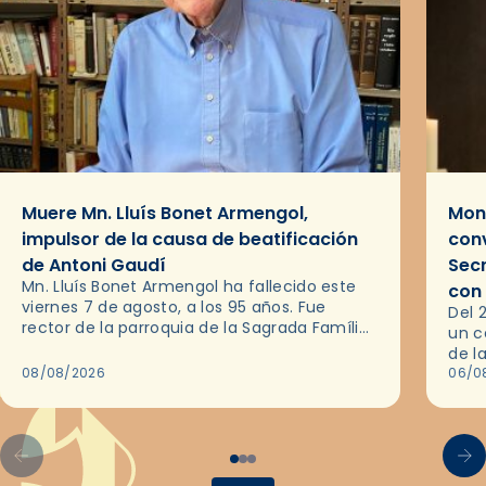
Muere Mn. Lluís Bonet Armengol,
Mons
impulsor de la causa de beatificación
conv
de Antoni Gaudí
Sec
Mn. Lluís Bonet Armengol ha fallecido este
con
viernes 7 de agosto, a los 95 años. Fue
Del 
rector de la parroquia de la Sagrada Família
un c
de Barcelona durante 25 años, entre 1993 y…
de l
08/08/2026
en l
06/0
por 