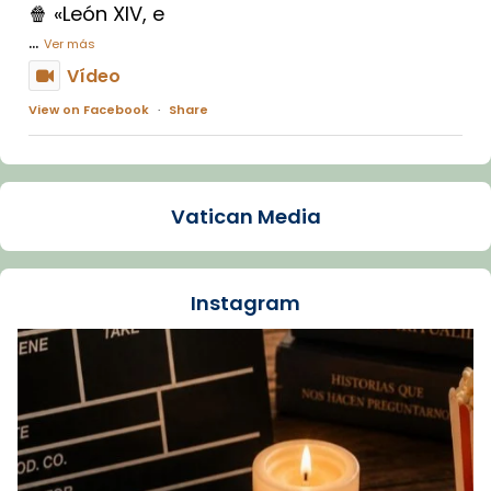
🍿 «León XIV, e
...
Ver más
Vídeo
View on Facebook
·
Share
Arquebisbat de Barcelona
1 week ago
Vatican Media
La Carmina va patir depressió. Fa gairebé
dos mesos, a l'Estadi Lluís Companys, la
jove va fer arribar el seu testimoni al papa
Instagram
Lleó XIV.
Recupera l'entrevista comp
Vatican
tican News 👇
News
www.vaticannews.va/es/iglesia/news/2026-
07/carmina-historia-depresion-papa-viaje-
espana-testimoni...