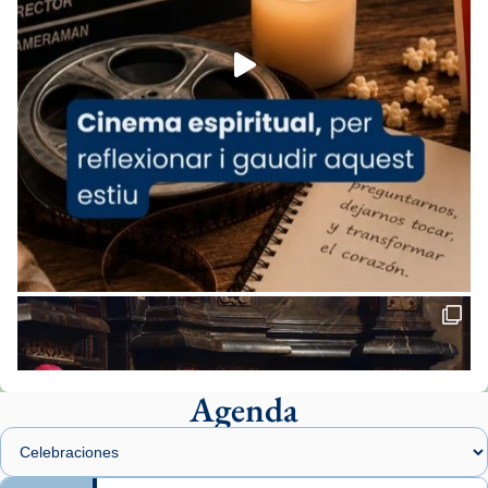
Foto
View on Facebook
·
Share
Arquebisbat de Barcelona
2 weeks ago
«Avui les santes Juliana i Semproniana ens
ajuden a alçar la mirada»
Mons. Sergi Gordo, bisbe de Tortosa, ha
presidit aquest 27 de juliol la missa de Les
Santes de Mataró.
🔗
tinyurl.com/cvu5jmbk
📸 J. Merino
Agenda
Foto
View on Facebook
·
Share