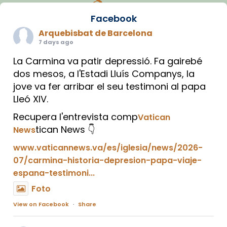
Facebook
Arquebisbat de Barcelona
7 days ago
La Carmina va patir depressió. Fa gairebé
dos mesos, a l'Estadi Lluís Companys, la
jove va fer arribar el seu testimoni al papa
Lleó XIV.
Recupera l'entrevista comp
Vatican
tican News 👇
News
www.vaticannews.va/es/iglesia/news/2026-
07/carmina-historia-depresion-papa-viaje-
espana-testimoni...
Foto
View on Facebook
·
Share