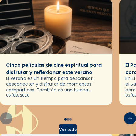
Cinco películas de cine espiritual para
El P
disfrutar y reflexionar este verano
cor
El verano es un tiempo para descansar,
En E
desconectar y disfrutar de momentos
el S
compartidos. También es una buena
comu
ocasión para dejarse llevar por una buena
05/08/2026
del 
03/0
historia y, a través del cine, reflexionar
sobre…
Ver todo