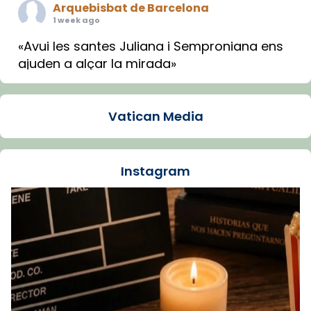
Arquebisbat de Barcelona
1 week ago
«Avui les santes Juliana i Semproniana ens
ajuden a alçar la mirada»
Mons. Sergi Gordo, bisbe de Tortosa, ha
presidit aquest 27 de juliol la missa de Les
Vatican Media
Santes de Mataró.
🔗
tinyurl.com/cvu5jmbk
📸 J. Merino
Instagram
Foto
View on Facebook
·
Share
Arquebisbat de Barcelona
is at Catedral
de Barcelona.
1 week ago
Aquest dilluns, 27 de juliol, ha tingut lloc la