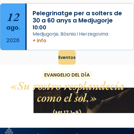
12
Pelegrinatge per a solters de
30 a 60 anys a Medjugorje
ago.
10:00
Medjugorje, Bòsnia i Herzegovina
2026
+ info
Eventos
EVANGELIO DEL DÍA
Su rostro resplandecía
como el sol.
(Mt 17,1-9)