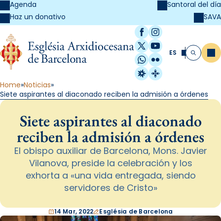
Agenda
Santoral del día
SAVA
Haz un donativo
Facebook
Instagram
X / Twitter
YouTube
ES
Me
Buscar
WhatsApp
Flickr
Radio Estel
Catalunya Cristi
Home
Noticias
Siete aspirantes al diaconado reciben la admisión a órdenes
Siete aspirantes al diaconado
reciben la admisión a órdenes
El obispo auxiliar de Barcelona, Mons. Javier
Vilanova, preside la celebración y los
exhorta a «una vida entregada, siendo
servidores de Cristo»
14 Mar, 2022
Església de Barcelona