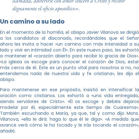
llamada, adherirse con amor sincero a Cristo y recibir
dignamente el oficio apostólico».
Un camino a su lado
En el momento de la homilía, el obispo Javier Vilanova se dirigió
a los candidatos al diaconado, recordándoles que el Señor
ahora les invita a hacer «un camino con más intensidad a su
lado y vivir en intimidad con Él». En este nuevo paso, les exhortó
a mantener el «corazón abierto para recibir la gracia de Dios».
«La iglesia os escoge para conocer el corazón de Dios, estar
más cerca de él. Éste es un punto vital para nosotros si no, no
entendemos nada de nuestra vida y fe cristiana», les dijo el
obispo.
Para mantenerse en ese propósito, insistió en intensificar la
oración como cristianos. Los exhortó a «una vida entregada,
siendo servidores de Cristo». «Él os escoge y debéis dejaros
modelar por él, especialmente este tiempo de Cuaresma».
También escuchando a María, ya que, tal y como dijo Mons.
Vilanova, «ella le dirá: haga lo que él le diga». «A medida que
avance verá cómo le ha tocado y le irás tocando el corazón»,
añadió.