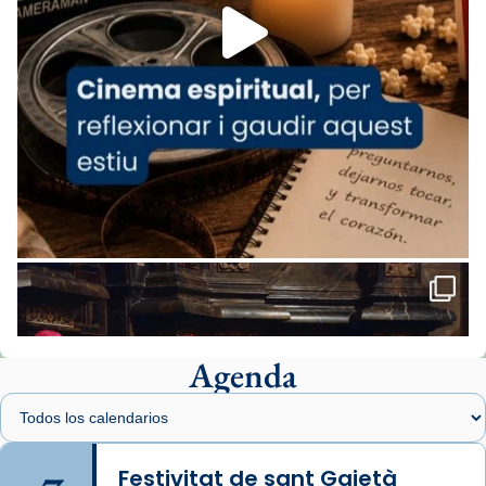
missa d’acció de gràcies en agraïment al
comitè organitzador de la visita apostòlica
del Sant Pare Lleó XIV a Barcelona, i als
col·laboradors, a la Catedral de Barcelona.
L’arquebisbe de Barcelona, el cardenal Joan
Josep Omella, ha presidit la missa i l’ha
concelebrat el bisbe auxiliar de Barcelona,
Mons. David Abadías.
📸 Dr. G. Simón
Foto
View on Facebook
·
Share
Agenda
Arquebisbat de Barcelona
1 week ago
Memòria de les santes Juliana i
Semproniana, verges i màrtirs.
Festivitat de sant Gaietà