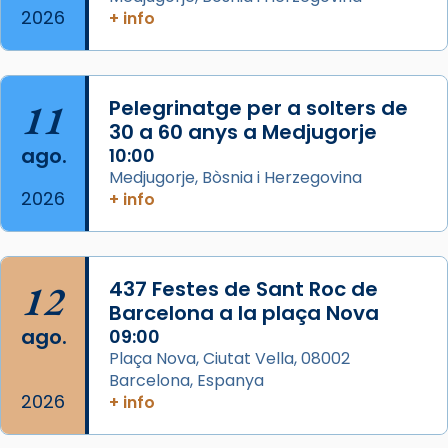
2026
+ info
Segons el llibre dels Fets (12,2) fou el primer
apòstol màrtir, decapitat a Jerusalem per
Herodes Agripa (vers l'any 44).
11
Pelegrinatge per a solters de
Patró de Galícia, després de les invasions
30 a 60 anys a Medjugorje
musulmanes fou venerat com a patró dels
ago.
10:00
Regnes castellans i més tard de tota
Medjugorje, Bòsnia i Herzegovina
Espanya.
2026
+ info
El seu sepulcre a Compostela fou un g
...
Ver más
Foto
12
437 Festes de Sant Roc de
Barcelona a la plaça Nova
View on Facebook
·
Share
ago.
09:00
Plaça Nova, Ciutat Vella, 08002
Barcelona, Espanya
2026
+ info