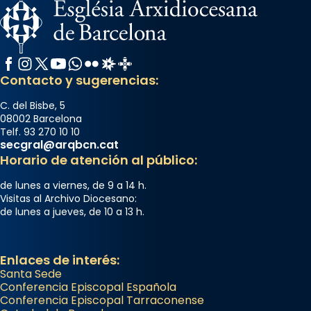
Facebook
Instagram
X / Twitter
YouTube
WhatsApp
Flickr
Radio Estel
Catalunya Cristiana
Contacto y sugerencias:
C. del Bisbe, 5
08002 Barcelona
Telf. 93 270 10 10
secgral@arqbcn.cat
Horario de atención al público:
de lunes a viernes, de 9 a 14 h.
Visitas al Archivo Diocesano:
de lunes a jueves, de 10 a 13 h.
Enlaces de interés:
Santa Sede
Conferencia Episcopal Española
Conferencia Episcopal Tarraconense