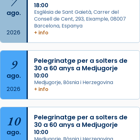
7
Acompanyant la història de sant Cugat, a
18:00
ago.
Església de Sant Gaietà, Carrer del
partir de l’Edat Mitjana sorgeix la tradició
Consell de Cent, 293, Eixample, 08007
que les santes Juliana (“relatiu a Júlia”) i
Barcelona, Espanya
Semproniana (“relatiu a Semprònia =
2026
+ info
eterna”) són deixebles seves. I l’any 1667, el
frare Joan Gaspar Roig, afirma en una obra
que les santes són filles de l’antiga Iluro.
Mataró en reivindicarà les relíq
9
Pelegrinatge per a solters de
...
30 a 60 anys a Medjugorje
Ver más
ago.
10:00
Foto
Medjugorje, Bòsnia i Herzegovina
View on Facebook
·
Share
2026
+ info
Arquebisbat de Barcelona
2 weeks ago
10
Pelegrinatge per a solters de
Jaume, fill de Zebedeu, és juntament amb el
30 a 60 anys a Medjugorje
seu germà Joan i Pere un dels que
ago.
10:00
acompanyava més de prop Jesús.
Medjugorje, Bòsnia i Herzegovina