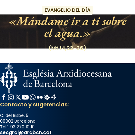
EVANGELIO DEL DÍA
Mándame ir a ti sobre
el agua.
(Mt 14,22-36)
Facebook
Instagram
X / Twitter
YouTube
WhatsApp
Flickr
Radio Estel
Catalunya Cristiana
Contacto y sugerencias:
C. del Bisbe, 5
08002 Barcelona
Telf. 93 270 10 10
secgral@arqbcn.cat