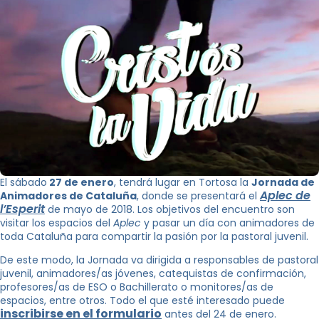
El sábado
27 de enero
, tendrá lugar en Tortosa la
Jornada de
Aplec de
Animadores de Cataluña
, donde se presentará el
l’Esperit
de mayo de 2018. Los objetivos del encuentro son
visitar los espacios del
Aplec
y pasar un día con animadores de
toda Cataluña para compartir la pasión por la pastoral juvenil.
De este modo, la Jornada va dirigida a responsables de pastoral
juvenil, animadores/as jóvenes, catequistas de confirmación,
profesores/as de ESO o Bachillerato o monitores/as de
espacios, entre otros. Todo el que esté interesado puede
inscribirse en el formulario
antes del 24 de enero.