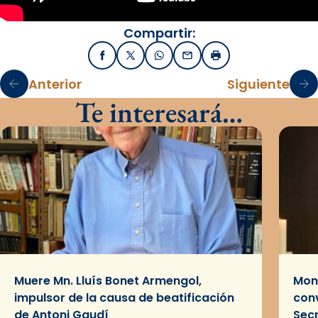
Compartir:
Facebook
X / Twitter
WhatsApp
Email
Imprimir
Anterior
Siguiente
Te interesará…
Muere Mn. Lluís Bonet Armengol,
Mons
impulsor de la causa de beatificación
conv
de Antoni Gaudí
Sec