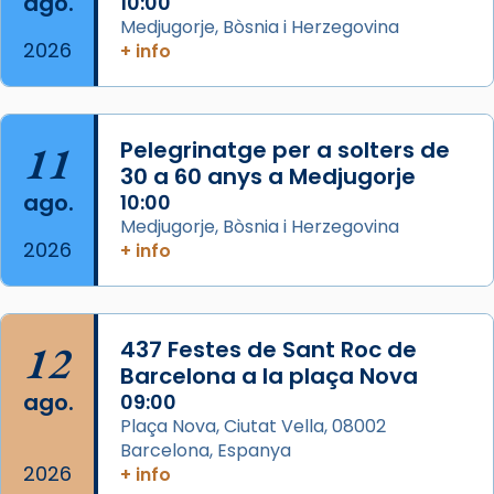
ago.
10:00
concelebrat el bisbe auxiliar de Barcelona,
Medjugorje, Bòsnia i Herzegovina
Mons. David Abadías.
2026
+ info
📸 Dr. G. Simón
Foto
11
Pelegrinatge per a solters de
View on Facebook
·
Share
30 a 60 anys a Medjugorje
ago.
10:00
Arquebisbat de Barcelona
Medjugorje, Bòsnia i Herzegovina
2 weeks ago
2026
+ info
Memòria de les santes Juliana i
Semproniana, verges i màrtirs.
Acompanyant la història de sant Cugat, a
12
437 Festes de Sant Roc de
partir de l’Edat Mitjana sorgeix la tradició
Barcelona a la plaça Nova
que les santes Juliana (“relatiu a Júlia”) i
ago.
09:00
Semproniana (“relatiu a Semprònia =
Plaça Nova, Ciutat Vella, 08002
eterna”) són deixebles seves. I l’any 1667, el
Barcelona, Espanya
2026
frare Joan Gaspar Roig, afirma en una obra
+ info