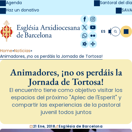
Agenda
Santoral del día
SAVA
Haz un donativo
Facebook
Instagram
X / Twitter
YouTube
ES
Me
Buscar
WhatsApp
Flickr
Radio Estel
Catalunya Cristi
Home
Noticias
Animadores, ¡no os perdáis la Jornada de Tortosa!
Animadores, ¡no os perdáis la
Jornada de Tortosa!
El encuentro tiene como objetivo visitar los
espacios del próximo "Aplec de l'Esperit" y
compartir las experiencias de la pastoral
juvenil todos juntos
21 Ene, 2018
Església de Barcelona