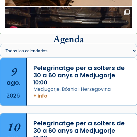
Santes de Mataró.
🔗
tinyurl.com/cvu5jmbk
📸 J. Merino
Agenda
Foto
View on Facebook
·
Share
Arquebisbat de Barcelona
is at Catedral
9
Pelegrinatge per a solters de
de Barcelona.
30 a 60 anys a Medjugorje
2 weeks ago
ago.
10:00
Aquest dilluns, 27 de juliol, ha tingut lloc la
Medjugorje, Bòsnia i Herzegovina
missa d’acció de gràcies en agraïment al
2026
+ info
comitè organitzador de la visita apostòlica
del Sant Pare Lleó XIV a Barcelona, i als
col·laboradors, a la Catedral de Barcelona.
10
Pelegrinatge per a solters de
L’arquebisbe de Barcelona, el cardenal Joan
30 a 60 anys a Medjugorje
Josep Omella, ha presidit la missa i l’ha