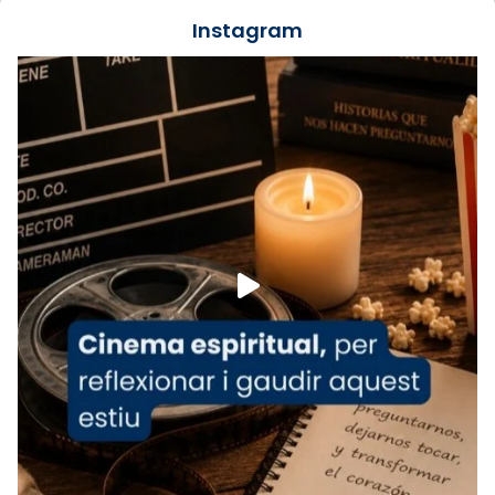
jove va fer arribar el seu testimoni al papa
Instagram
Lleó XIV.
Recupera l'entrevista comp
Vatican
tican News 👇
News
www.vaticannews.va/es/iglesia/news/2026-
07/carmina-historia-depresion-papa-viaje-
espana-testimoni...
Foto
View on Facebook
·
Share
Arquebisbat de Barcelona
2 weeks ago
«Avui les santes Juliana i Semproniana ens
ajuden a alçar la mirada»
Mons. Sergi Gordo, bisbe de Tortosa, ha
presidit aquest 27 de juliol la missa de Les