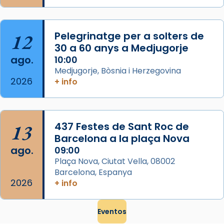
que les santes són filles de l’antiga Iluro.
Mataró en reivindicarà les relíq
...
Ver más
12
Pelegrinatge per a solters de
Foto
30 a 60 anys a Medjugorje
ago.
10:00
View on Facebook
·
Share
Medjugorje, Bòsnia i Herzegovina
2026
+ info
13
437 Festes de Sant Roc de
Barcelona a la plaça Nova
ago.
09:00
Plaça Nova, Ciutat Vella, 08002
Barcelona, Espanya
2026
+ info
Eventos