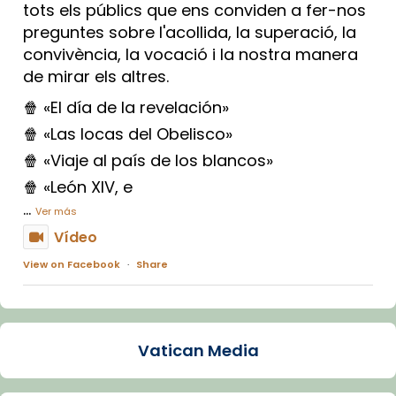
tots els públics que ens conviden a fer-nos
preguntes sobre l'acollida, la superació, la
convivència, la vocació i la nostra manera
de mirar els altres.
🍿 «El día de la revelación»
🍿 «Las locas del Obelisco»
🍿 «Viaje al país de los blancos»
🍿 «León XIV, e
...
Ver más
Vídeo
View on Facebook
·
Share
Arquebisbat de Barcelona
1 week ago
Vatican Media
La Carmina va patir depressió. Fa gairebé
dos mesos, a l'Estadi Lluís Companys, la