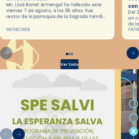
Mn. Lluís Bonet Armengol ha fallecido este
con
viernes 7 de agosto, a los 95 años. Fue
Del 
rector de la parroquia de la Sagrada Família
un c
de Barcelona durante 25 años, entre 1993 y…
de l
08/08/2026
en l
06/0
por 
Ver todo