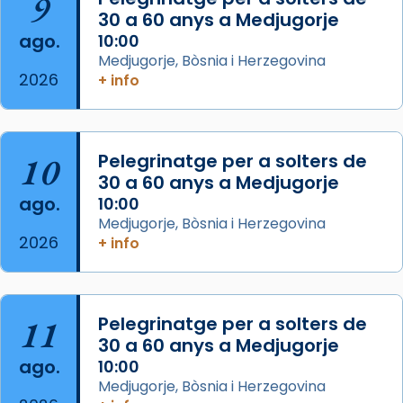
9
de Barcelona.
30 a 60 anys a Medjugorje
2 weeks ago
ago.
10:00
Aquest dilluns, 27 de juliol, ha tingut lloc la
Medjugorje, Bòsnia i Herzegovina
missa d’acció de gràcies en agraïment al
2026
+ info
comitè organitzador de la visita apostòlica
del Sant Pare Lleó XIV a Barcelona, i als
col·laboradors, a la Catedral de Barcelona.
10
Pelegrinatge per a solters de
L’arquebisbe de Barcelona, el cardenal Joan
30 a 60 anys a Medjugorje
Josep Omella, ha presidit la missa i l’ha
ago.
10:00
concelebrat el bisbe auxiliar de Barcelona,
Medjugorje, Bòsnia i Herzegovina
Mons. David Abadías.
2026
+ info
📸 Dr. G. Simón
Foto
11
Pelegrinatge per a solters de
View on Facebook
·
Share
30 a 60 anys a Medjugorje
ago.
10:00
Arquebisbat de Barcelona
Medjugorje, Bòsnia i Herzegovina
2 weeks ago