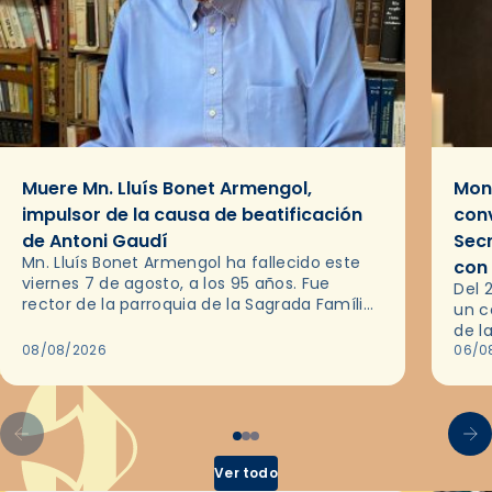
Muere Mn. Lluís Bonet Armengol,
Mons
impulsor de la causa de beatificación
conv
de Antoni Gaudí
Sec
Mn. Lluís Bonet Armengol ha fallecido este
con
viernes 7 de agosto, a los 95 años. Fue
Del 
rector de la parroquia de la Sagrada Família
un c
de Barcelona durante 25 años, entre 1993 y…
de l
08/08/2026
en l
06/0
por 
Ver todo