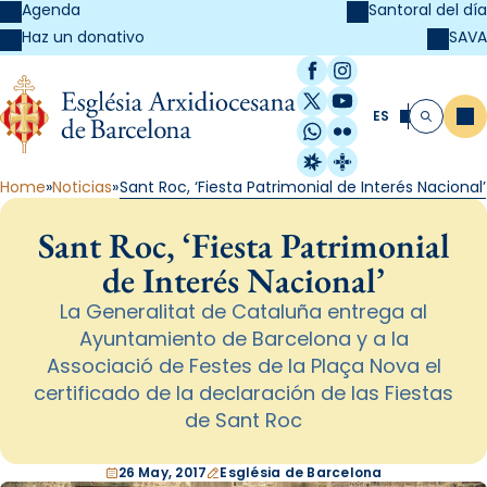
Agenda
Santoral del día
SAVA
Haz un donativo
Facebook
Instagram
X / Twitter
YouTube
ES
Me
Buscar
WhatsApp
Flickr
Radio Estel
Catalunya Cristi
Home
Noticias
Sant Roc, ‘Fiesta Patrimonial de Interés Nacional’
Sant Roc, ‘Fiesta Patrimonial
de Interés Nacional’
La Generalitat de Cataluña entrega al
Ayuntamiento de Barcelona y a la
Associació de Festes de la Plaça Nova el
certificado de la declaración de las Fiestas
de Sant Roc
26 May, 2017
Església de Barcelona