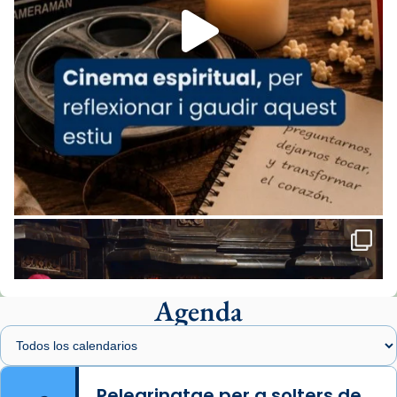
View on Facebook
·
Share
Arquebisbat de Barcelona
2 weeks ago
«Avui les santes Juliana i Semproniana ens
ajuden a alçar la mirada»
Mons. Sergi Gordo, bisbe de Tortosa, ha
presidit aquest 27 de juliol la missa de Les
Santes de Mataró.
🔗
tinyurl.com/cvu5jmbk
📸 J. Merino
Agenda
Foto
View on Facebook
·
Share
Arquebisbat de Barcelona
is at Catedral
Pelegrinatge per a solters de