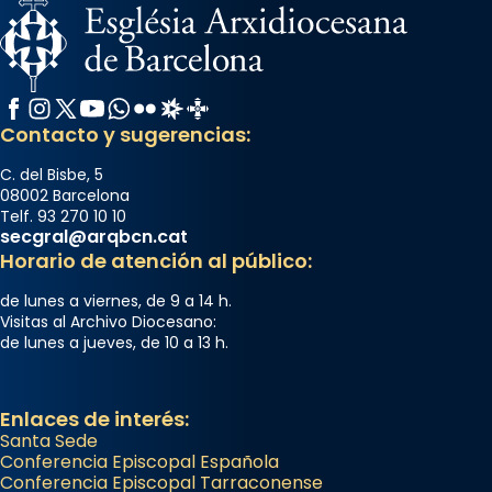
Facebook
Instagram
X / Twitter
YouTube
WhatsApp
Flickr
Radio Estel
Catalunya Cristiana
Contacto y sugerencias:
C. del Bisbe, 5
08002 Barcelona
Telf. 93 270 10 10
secgral@arqbcn.cat
Horario de atención al público:
de lunes a viernes, de 9 a 14 h.
Visitas al Archivo Diocesano:
de lunes a jueves, de 10 a 13 h.
Enlaces de interés:
Santa Sede
Conferencia Episcopal Española
Conferencia Episcopal Tarraconense